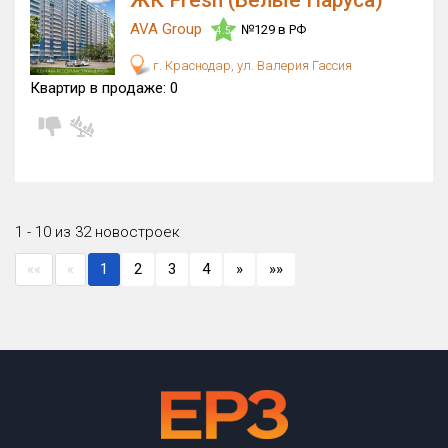
ЖК Fresh (Белые Паруса)
AVA Group
№129 в РФ
4.5
г. Краснодар, ул. Валерия Гассия
Квартир в продаже:
0
1 - 10 из 32 новостроек
««
«
1
2
3
4
»
»»