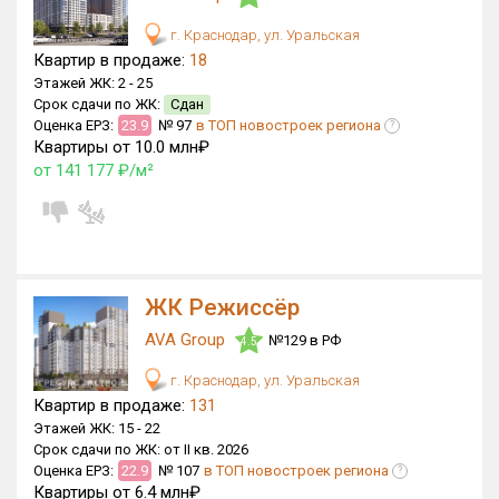
г. Краснодар, ул. Уральская
Квартир в продаже:
18
Этажей ЖК:
2 -
25
Срок сдачи по ЖК:
Сдан
Оценка ЕРЗ:
23.9
№ 97
в ТОП новостроек региона
?
Квартиры от 10.0 млн₽
от 141 177 ₽/м²
ЖК Режиссёр
AVA Group
№129 в РФ
4.5
г. Краснодар, ул. Уральская
Квартир в продаже:
131
Этажей ЖК:
15 -
22
Срок сдачи по ЖК:
от II кв. 2026
Оценка ЕРЗ:
22.9
№ 107
в ТОП новостроек региона
?
Квартиры от 6.4 млн₽