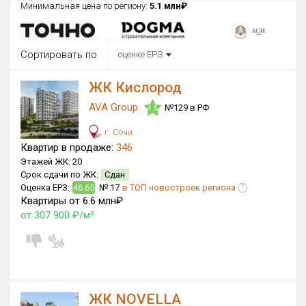
Минимальная цена по региону:
5.1 млн₽
Округ
Все
Сортировать по
оценке ЕРЗ
Район в городе
Все
ЖК Кислород
AVA Group
№129 в РФ
Цена
4.5
₽/м²
млн ₽
от
до
г. Сочи
Квартир в продаже:
346
Общая площадь, м²
Этажей ЖК:
20
от
до
Срок сдачи по ЖК:
Сдан
Оценка ЕРЗ:
46.65
№ 17
в ТОП новостроек региона
?
Срок сдачи
Квартиры от 6.6 млн₽
от
до
от 307 900 ₽/м²
Вид объекта
×
ДАП
×
МД
Кол-во комнат
ЖК NOVELLA