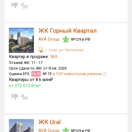
ЖК Горный Квартал
AVA Group
№129 в РФ
4.5
г. Сочи, ул. Тепличная
Квартир в продаже:
569
Этажей ЖК:
11 -
17
Срок сдачи по ЖК:
от III кв. 2026
Оценка ЕРЗ:
26.55
№ 73
в ТОП новостроек региона
?
Квартиры от 8.6 млн₽
от 272 613 ₽/м²
ЖК Ural
AVA Group
№129 в РФ
4.5