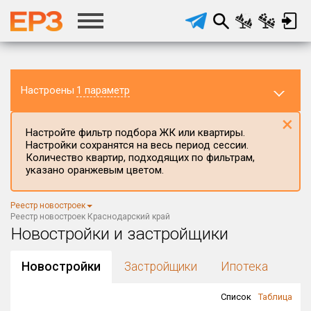
Настроены
1 параметр
×
Настройте фильтр подбора ЖК или квартиры.
Настройки сохранятся на весь период сессии.
Количество квартир, подходящих по фильтрам,
указано оранжевым цветом.
Регион ЖК
Реестр новостроек
Краснодарский край
×
Реестр новостроек Краснодарский край
Новостройки и застройщики
Район в регионе
Все
Новостройки
Застройщики
Ипотека
Населённый пункт
Список
Таблица