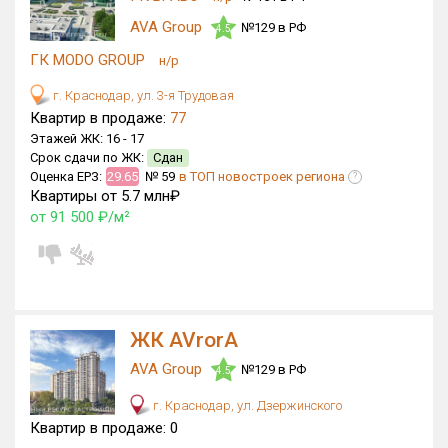
Блокированных домов
0 из 500
AVA Group
№129 в РФ
4.5
Квартир, апартаментов,
ГК MODO GROUP
н/р
блоков в БД
2 358 из 65 695
г. Краснодар, ул. 3-я Трудовая
Квартир в продаже:
77
Этажей ЖК:
16 -
17
Срок сдачи по ЖК:
Сдан
Оценка ЕРЗ:
29.65
№ 59
в ТОП новостроек региона
?
Квартиры от 5.7 млн₽
от 91 500 ₽/м²
ЖК AVrorA
AVA Group
№129 в РФ
4.5
г. Краснодар, ул. Дзержинского
Квартир в продаже:
0