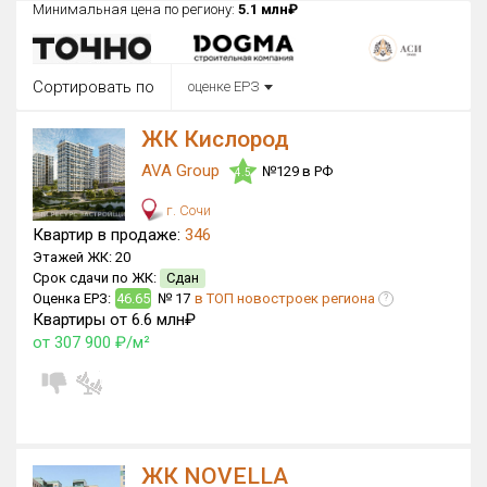
Минимальная цена по региону:
5.1 млн₽
Округ
Все
Сортировать по
оценке ЕРЗ
Район в городе
Все
ЖК Кислород
AVA Group
№129 в РФ
Цена
4.5
₽/м²
млн ₽
от
до
г. Сочи
Квартир в продаже:
346
Общая площадь, м²
Этажей ЖК:
20
от
до
Срок сдачи по ЖК:
Сдан
Оценка ЕРЗ:
46.65
№ 17
в ТОП новостроек региона
?
Срок сдачи
Квартиры от 6.6 млн₽
от
до
от 307 900 ₽/м²
Вид объекта
×
ДАП
×
МД
Кол-во комнат
ЖК NOVELLA