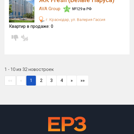
ЖК Fresh (Белые Паруса)
AVA Group
№129 в РФ
4.5
г. Краснодар, ул. Валерия Гассия
Квартир в продаже:
0
1 - 10 из 32 новостроек
««
«
1
2
3
4
»
»»