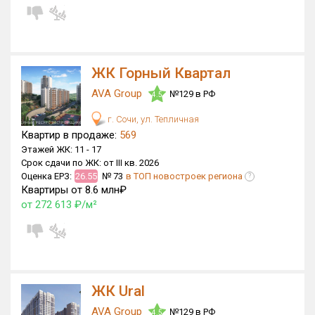
ЖК Горный Квартал
AVA Group
№129 в РФ
4.5
г. Сочи, ул. Тепличная
Квартир в продаже:
569
Этажей ЖК:
11 -
17
Срок сдачи по ЖК:
от III кв. 2026
Оценка ЕРЗ:
26.55
№ 73
в ТОП новостроек региона
?
Квартиры от 8.6 млн₽
от 272 613 ₽/м²
ЖК Ural
AVA Group
№129 в РФ
4.5