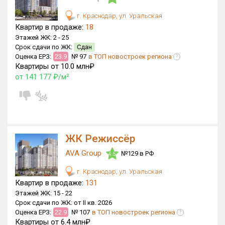
г. Краснодар, ул. Уральская
Квартир в продаже:
18
Этажей ЖК:
2 -
25
Срок сдачи по ЖК:
Сдан
Оценка ЕРЗ:
23.9
№ 97
в ТОП новостроек региона
?
Квартиры от 10.0 млн₽
от 141 177 ₽/м²
ЖК Режиссёр
AVA Group
№129 в РФ
4.5
г. Краснодар, ул. Уральская
Квартир в продаже:
131
Этажей ЖК:
15 -
22
Срок сдачи по ЖК:
от II кв. 2026
Оценка ЕРЗ:
22.9
№ 107
в ТОП новостроек региона
?
Квартиры от 6.4 млн₽