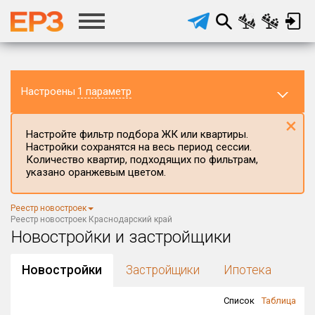
Настроены
1 параметр
×
Настройте фильтр подбора ЖК или квартиры.
Настройки сохранятся на весь период сессии.
Количество квартир, подходящих по фильтрам,
указано оранжевым цветом.
Регион ЖК
Реестр новостроек
Краснодарский край
×
Реестр новостроек Краснодарский край
Новостройки и застройщики
Район в регионе
Все
Новостройки
Застройщики
Ипотека
Населённый пункт
Список
Таблица