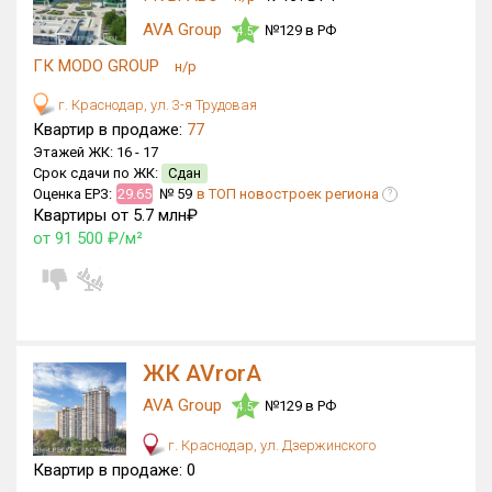
Блокированных домов
0 из 500
AVA Group
№129 в РФ
4.5
Квартир, апартаментов,
ГК MODO GROUP
н/р
блоков в БД
2 358 из 65 695
г. Краснодар, ул. 3-я Трудовая
Квартир в продаже:
77
Этажей ЖК:
16 -
17
Срок сдачи по ЖК:
Сдан
Оценка ЕРЗ:
29.65
№ 59
в ТОП новостроек региона
?
Квартиры от 5.7 млн₽
от 91 500 ₽/м²
ЖК AVrorA
AVA Group
№129 в РФ
4.5
г. Краснодар, ул. Дзержинского
Квартир в продаже:
0