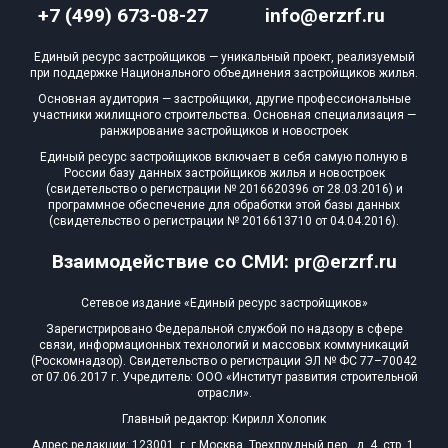
+7 (499) 673-08-27
info@erzrf.ru
Блокированных домов
0 из 500
Квартир, апартаментов,
Единый ресурс застройщиков — уникальный проект, реализуемый
блоков в БД
19 из 66 213
при поддержке Национального объединения застройщиков жилья.
Основная аудитория — застройщики, другие профессиональные
участники жилищного строительства. Основная специализация —
ранжирование застройщиков и новостроек
Единый ресурс застройщиков включает в себя самую полную в
России базу данных застройщиков жилья и новостроек
(свидетельство о регистрации № 2016620396 от 28.03.2016) и
программное обеспечение для обработки этой базы данных
(свидетельство о регистрации № 2016613710 от 04.04.2016).
Взаимодействие со СМИ: pr@erzrf.ru
Сетевое издание «Единый ресурс застройщиков»
Зарегистрировано Федеральной службой по надзору в сфере
связи, информационных технологий и массовых коммуникаций
(Роскомнадзор). Свидетельство о регистрации ЭЛ № ФС 77–70042
от 07.06.2017 г. Учредитель: ООО «Институт развития строительной
отрасли».
Главный редактор: Кирилл Холопик
Адрес редакции: 123001, г. г.Москва, Трехпрудный пер., д. 4, стр. 1,