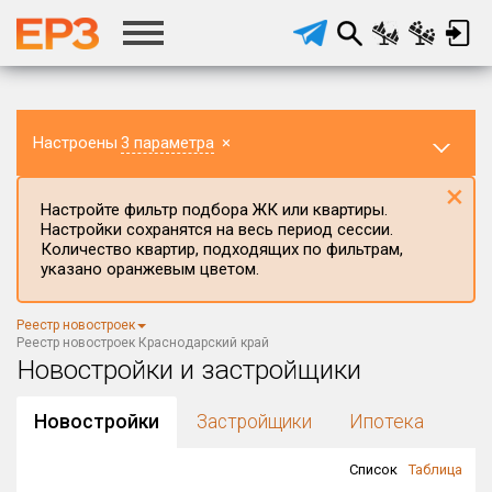
Настроены
3 параметра
×
×
Настройте фильтр подбора ЖК или квартиры.
Настройки сохранятся на весь период сессии.
Количество квартир, подходящих по фильтрам,
указано оранжевым цветом.
Регион ЖК
Реестр новостроек
Краснодарский край
×
Реестр новостроек Краснодарский край
Новостройки и застройщики
Район в регионе
Все
Новостройки
Застройщики
Ипотека
Населённый пункт
Список
Таблица