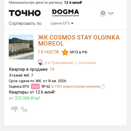
Минимальная цена по региону:
12.6 млн₽
Округ
Все
Сортировать по
оценке ЕРЗ
Район в городе
Все
ЖК COSMOS STAY OLGINKA
MOREOL
Цена
₽/м²
млн ₽
ГК НОСТА
№73 в РФ
от
до
3
р-н Туапсинский, с. Ольгинка
Общая площадь, м²
Квартир в продаже:
19
от
до
Этажей ЖК:
7
Срок сдачи по ЖК:
от III кв. 2026
Срок сдачи
Оценка ЕРЗ:
29.2
№ 62
в ТОП новостроек региона
III кв. 2026
III кв. 2026
?
от
до
Квартиры от 12.6 млн₽
от 372 000 ₽/м²
Вид объекта
×
ДАП
Кол-во комнат