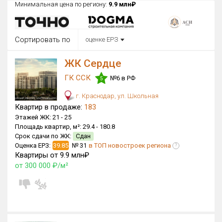
Минимальная цена по региону:
9.9 млн₽
Округ
Все
Сортировать по
оценке ЕРЗ
Район в городе
Все
ЖК Сердце
ГК ССК
№6 в РФ
Цена
5
₽/м²
млн ₽
от
до
г. Краснодар, ул. Школьная
Квартир в продаже:
183
Общая площадь, м²
Этажей ЖК:
21 -
25
от
до
Площадь квартир, м²:
29.4 -
180.8
Срок сдачи по ЖК:
Сдан
Срок сдачи
Оценка ЕРЗ:
39.85
№ 31
в ТОП новостроек региона
?
Сдан в 2016
от
до
Квартиры от 9.9 млн₽
от 300 000 ₽/м²
Вид объекта
×
ДАП
×
МД
Кол-во комнат