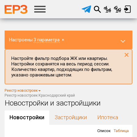
Настроены
3 параметра
×
×
Настройте фильтр подбора ЖК или квартиры.
Настройки сохранятся на весь период сессии.
Количество квартир, подходящих по фильтрам,
указано оранжевым цветом.
Регион ЖК
Реестр новостроек
Краснодарский край
×
Реестр новостроек Краснодарский край
Новостройки и застройщики
Район в регионе
Все
Новостройки
Застройщики
Ипотека
Населённый пункт
Список
Таблица