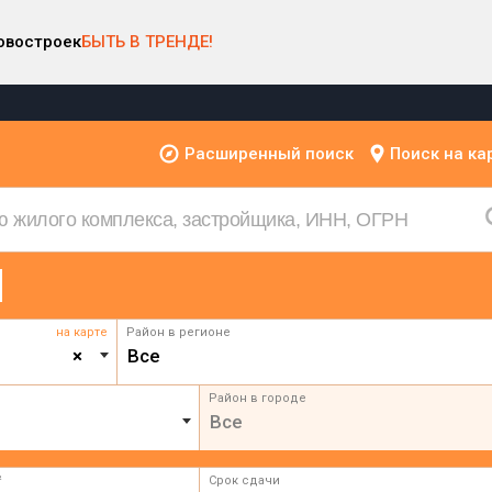
овостроек
БЫТЬ В ТРЕНДЕ!
Расширенный поиск
Поиск на ка
на карте
Район в регионе
×
Все
Район в городе
Все
²
Срок сдачи