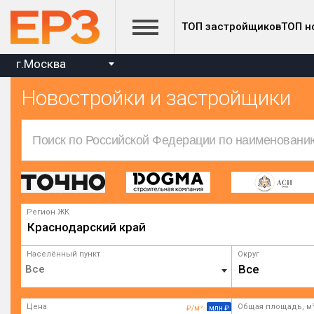
ТОП застройщиков
ТОП н
г.Москва
Новостройки и застройщики
Регион ЖК
Краснодарский край
Населённый пункт
Округ
Все
Цена
Общая площадь, м
₽/м²
млн ₽