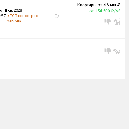
Квартиры от 4.6 млн₽
от II кв. 2028
от 154 500 ₽/м²
№ 7
в ТОП новостроек
?
региона