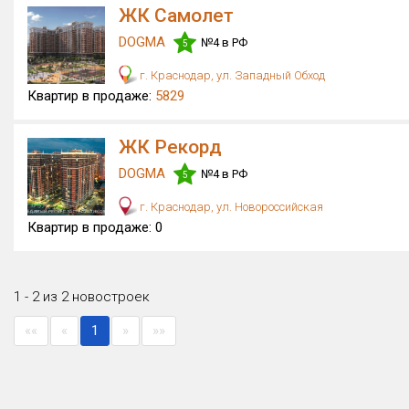
ЖК Самолет
DOGMA
№4 в РФ
5
г. Краснодар, ул. Западный Обход
Квартир в продаже:
5829
ЖК Рекорд
DOGMA
№4 в РФ
5
г. Краснодар, ул. Новороссийская
Квартир в продаже:
0
1 - 2 из 2 новостроек
««
«
1
»
»»