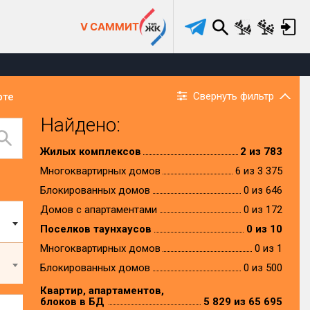
V САММИТ
Свернуть фильтр
рте
Найдено:
Жилых комплексов
2 из 783
Многоквартирных домов
6 из 3 375
Блокированных домов
0 из 646
Домов с апартаментами
0 из 172
Поселков таунхаусов
0 из 10
Многоквартирных домов
0 из 1
Блокированных домов
0 из 500
Квартир, апартаментов,
блоков в БД
5 829 из 65 695