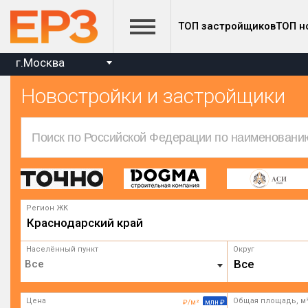
ТОП застройщиков
ТОП н
г.Москва
Новостройки и застройщики
Регион ЖК
Краснодарский край
Населённый пункт
Округ
Все
Цена
Общая площадь, м
₽/м²
млн ₽