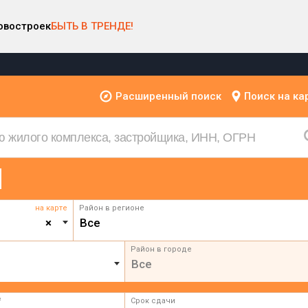
овостроек
БЫТЬ В ТРЕНДЕ!
Расширенный поиск
Поиск на ка
на карте
Район в регионе
×
Все
Район в городе
Все
²
Срок сдачи