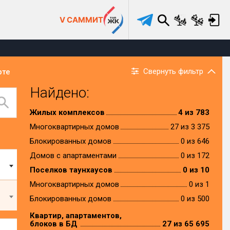
V САММИТ
Свернуть фильтр
рте
Найдено:
Жилых комплексов
4 из 783
Многоквартирных домов
27 из 3 375
Блокированных домов
0 из 646
Домов с апартаментами
0 из 172
Поселков таунхаусов
0 из 10
Многоквартирных домов
0 из 1
Блокированных домов
0 из 500
Квартир, апартаментов,
блоков в БД
27 из 65 695