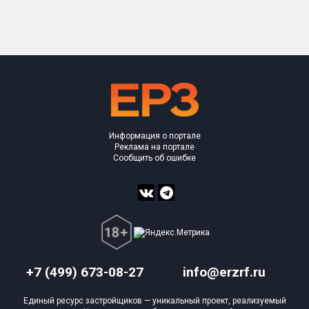
Только новые
Оценка ЕРЗ ЖК
от
до
с продажами
Информация о портале
Рейтинг ЕРЗ
Реклама на портале
Сообщить об ошибке
Найдено:
Жилых комплексов
1 из 284
Многоквартирных домов
2 из 923
Блокированных домов
0 из 4
Домов с апартаментами
0 из 5
+7 (499) 673-08-27
info@erzrf.ru
Поселков таунхаусов
0 из 1
Единый ресурс застройщиков — уникальный проект, реализуемый
Многоквартирных домов
0 из 2