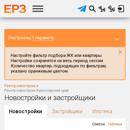
Настроены
1 параметр
×
Настройте фильтр подбора ЖК или квартиры.
Настройки сохранятся на весь период сессии.
Количество квартир, подходящих по фильтрам,
указано оранжевым цветом.
Регион ЖК
Реестр новостроек
Красноярский край
×
Реестр новостроек Красноярский край
Новостройки и застройщики
Район в регионе
Все
Новостройки
Застройщики
Ипотека
Населённый пункт
Список
Таблица