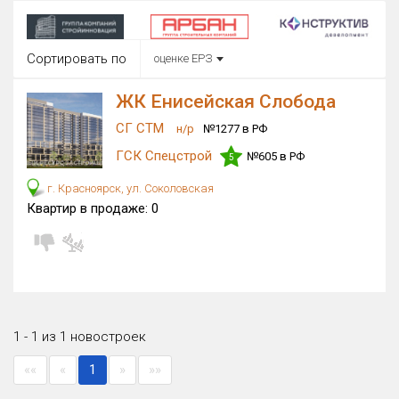
Округ
Все
Сортировать по
оценке ЕРЗ
Район в городе
Все
ЖК Енисейская Слобода
СГ СТМ
н/р
№1277 в РФ
Цена
₽/м²
млн ₽
ГСК Спецстрой
№605 в РФ
5
от
до
г. Красноярск, ул. Соколовская
Общая площадь, м²
Квартир в продаже:
0
от
до
Срок сдачи
от
до
Вид объекта
1 - 1 из 1 новостроек
Кол-во комнат
««
«
1
»
»»