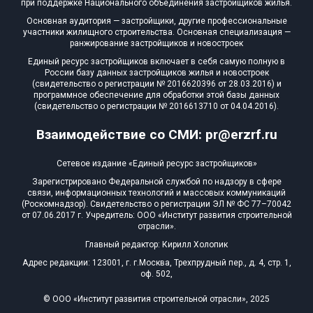
при поддержке Национального объединения застройщиков жилья.
Блокированных домов
0 из 7
Основная аудитория — застройщики, другие профессиональные
участники жилищного строительства. Основная специализация —
Квартир, апартаментов,
ранжирование застройщиков и новостроек
блоков в БД
0 из 13 339
Единый ресурс застройщиков включает в себя самую полную в
России базу данных застройщиков жилья и новостроек
(свидетельство о регистрации № 2016620396 от 28.03.2016) и
программное обеспечение для обработки этой базы данных
(свидетельство о регистрации № 2016613710 от 04.04.2016).
Взаимодействие со СМИ: pr@erzrf.ru
Сетевое издание «Единый ресурс застройщиков»
Зарегистрировано Федеральной службой по надзору в сфере
связи, информационных технологий и массовых коммуникаций
(Роскомнадзор). Свидетельство о регистрации ЭЛ № ФС 77–70042
от 07.06.2017 г. Учредитель: ООО «Институт развития строительной
отрасли».
Главный редактор: Кирилл Холопик
Адрес редакции: 123001, г. г.Москва, Трехпрудный пер., д. 4, стр. 1,
оф. 502,
© ООО «Институт развития строительной отрасли», 2025