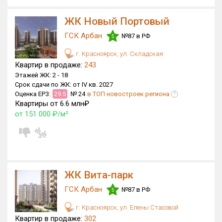
ЖК Новый Портовый
ГСК Арбан
№87 в РФ
5
г. Красноярск, ул. Складская
Квартир в продаже:
243
Этажей ЖК:
2 -
18
Срок сдачи по ЖК:
от IV кв. 2027
Оценка ЕРЗ:
29.5
№ 24
в ТОП новостроек региона
?
Квартиры от 6.6 млн₽
от 151 000 ₽/м²
ЖК Вита-парк
ГСК Арбан
№87 в РФ
5
г. Красноярск, ул. Елены Стасовой
Квартир в продаже:
302