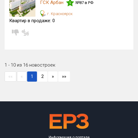
ГСК Арбан
№87 в РФ
5
г. Красноярск
Квартир в продаже:
0
1 - 10 из 16 новостроек
««
«
1
2
»
»»
Информация о портале