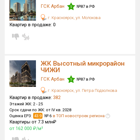
ГСК Арбан
№87 в РФ
5
Только новые
г. Красноярск, ул. Молокова
Оценка ЕРЗ ЖК
Квартир в продаже:
0
от
до
с продажами
ЖК Высотный микрорайон
Рейтинг ЕРЗ
ЧИЖИ
ГСК Арбан
№87 в РФ
5
Найдено:
г. Красноярск, ул. Петра Подзолкова
Жилых комплексов
16 из 284
Квартир в продаже:
382
Многоквартирных домов
61 из 923
Этажей ЖК:
2 -
25
Срок сдачи по ЖК:
от IV кв. 2028
Блокированных домов
0 из 4
Оценка ЕРЗ:
43.9
№ 6
в ТОП новостроек региона
?
Домов с апартаментами
0 из 5
Квартиры от 7.3 млн₽
от 162 000 ₽/м²
Поселков таунхаусов
0 из 1
Многоквартирных домов
0 из 2