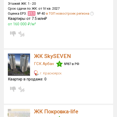
Этажей ЖК:
1 -
20
Срок сдачи по ЖК:
от IV кв. 2027
Оценка ЕРЗ:
21.1
№ 40
в ТОП новостроек региона
?
Квартиры от 7.5 млн₽
от 160 000 ₽/м²
ЖК SkySEVEN
ГСК Арбан
№87 в РФ
5
г. Красноярск
Квартир в продаже:
0
ЖК Покровка-life