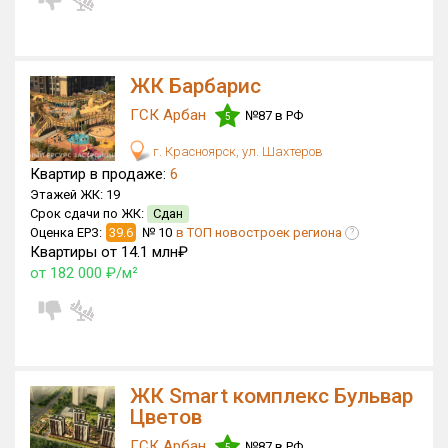
Блокированных домов
0 из 7
Квартир, апартаментов,
блоков в БД
1 831 из 13 339
ЖК Барбарис
ГСК Арбан
№87 в РФ
5
г. Красноярск, ул. Шахтеров
Квартир в продаже:
6
Этажей ЖК:
19
Срок сдачи по ЖК:
Сдан
Оценка ЕРЗ:
39.6
№ 10
в ТОП новостроек региона
?
Квартиры от 14.1 млн₽
от 182 000 ₽/м²
ЖК Smart комплекс Бульвар
Цветов
ГСК Арбан
№87 в РФ
5