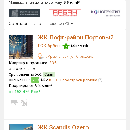
Минимальная цена по региону:
5.5 млн₽
Округ
Все
Сортировать по
оценке ЕРЗ
Район в городе
Все
ЖК Лофт-район Портовый
ГСК Арбан
№87 в РФ
Цена
5
₽/м²
млн ₽
от
до
г. Красноярск, ул. Складская
Квартир в продаже:
335
Общая площадь, м²
Этажей ЖК:
18
от
до
Срок сдачи по ЖК:
Сдан
Оценка ЕРЗ:
53.9
№ 2
в ТОП новостроек региона
?
Срок сдачи
Квартиры от 9.2 млн₽
от
до
от 163 476 ₽/м²
Вид объекта
Кол-во комнат
ЖК Scandis Ozero