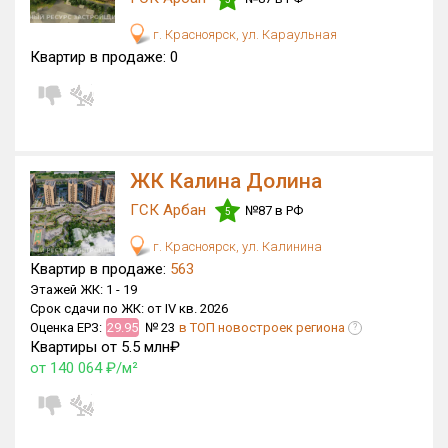
г. Красноярск, ул. Караульная
Квартир в продаже:
0
ЖК Калина Долина
ГСК Арбан
№87 в РФ
5
г. Красноярск, ул. Калинина
Квартир в продаже:
563
Этажей ЖК:
1 -
19
Срок сдачи по ЖК:
от IV кв. 2026
Оценка ЕРЗ:
29.95
№ 23
в ТОП новостроек региона
?
Квартиры от 5.5 млн₽
от 140 064 ₽/м²