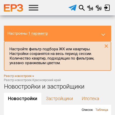
Настроены
1 параметр
×
Настройте фильтр подбора ЖК или квартиры.
Настройки сохранятся на весь период сессии.
Количество квартир, подходящих по фильтрам,
указано оранжевым цветом.
Регион ЖК
Реестр новостроек
Красноярский край
×
Реестр новостроек Красноярский край
Новостройки и застройщики
Район в регионе
Все
Новостройки
Застройщики
Ипотека
Населённый пункт
Список
Таблица