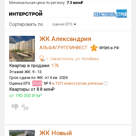
Минимальная цена по региону:
7.3 млн₽
Округ
Все
Сортировать по
оценке ЕРЗ
Район в городе
Все
ЖК Александрия
АЛЬФАГРУППИНВЕСТ
№585 в РФ
Цена
3.5
₽/м²
млн ₽
от
до
г. Севастополь, ул. Колобова
Квартир в продаже:
176
Общая площадь, м²
Этажей ЖК:
9 -
13
от
до
Срок сдачи по ЖК:
от II кв. 2026
Оценка ЕРЗ:
25.05
№ 9
в ТОП новостроек региона
?
Срок сдачи
Квартиры от 8.8 млн₽
Сдан в 2016
IV кв. 2027
от
до
от 190 000 ₽/м²
Вид объекта
Кол-во комнат
ЖК Новый