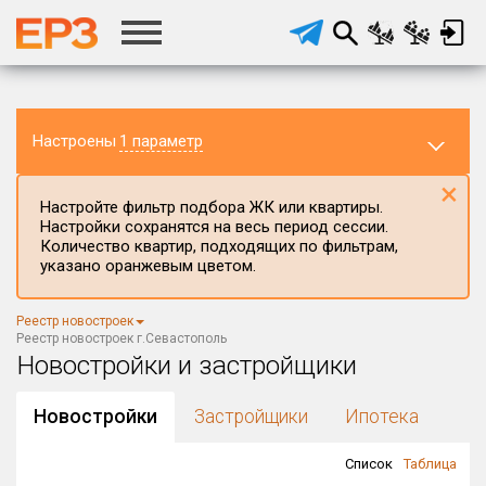
Настроены
1 параметр
×
Настройте фильтр подбора ЖК или квартиры.
Настройки сохранятся на весь период сессии.
Количество квартир, подходящих по фильтрам,
указано оранжевым цветом.
Регион ЖК
Реестр новостроек
г.Севастополь
×
Реестр новостроек г.Севастополь
Новостройки и застройщики
Район в регионе
Все
Новостройки
Застройщики
Ипотека
Населённый пункт
Список
Таблица