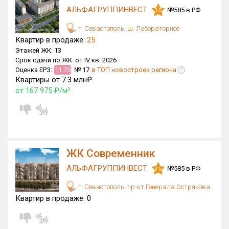
АЛЬФАГРУППИНВЕСТ
№585 в РФ
3.5
Только новые
г. Севастополь, ш. Лабораторное
Оценка ЕРЗ ЖК
Квартир в продаже:
25
от
до
Этажей ЖК:
13
Срок сдачи по ЖК:
от IV кв. 2026
Оценка ЕРЗ:
11.75
№ 17
в ТОП новостроек региона
?
с продажами
Квартиры от 7.3 млн₽
от 167 975 ₽/м²
Рейтинг ЕРЗ
Найдено:
ЖК Современник
Жилых комплексов
6 из 63
Многоквартирных домов
44 из 161
АЛЬФАГРУППИНВЕСТ
№585 в РФ
3.5
Домов с апартаментами
0 из 13
г. Севастополь, пр-кт Генерала Острякова
Квартир в продаже:
0
Квартир, апартаментов,
блоков в БД
201 из 1 736