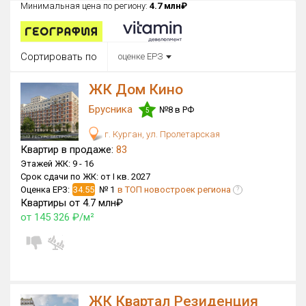
Минимальная цена по региону:
4.7 млн₽
Округ
Все
Сортировать по
оценке ЕРЗ
Район в городе
Все
ЖК Дом Кино
Брусника
Цена
№8 в РФ
5
₽/м²
млн ₽
от
до
г. Курган, ул. Пролетарская
Квартир в продаже:
83
Общая площадь, м²
Этажей ЖК:
9 -
16
от
до
Срок сдачи по ЖК:
от I кв. 2027
Оценка ЕРЗ:
34.55
№ 1
в ТОП новостроек региона
?
Срок сдачи
Квартиры от 4.7 млн₽
Сдан в 2023
I кв. 2027
от
до
от 145 326 ₽/м²
Вид объекта
×
ДАП
×
МД
Кол-во комнат
ЖК Квартал Резиденция