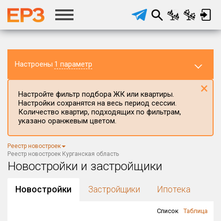
Настроены
1 параметр
×
Настройте фильтр подбора ЖК или квартиры.
Настройки сохранятся на весь период сессии.
Количество квартир, подходящих по фильтрам,
указано оранжевым цветом.
Регион ЖК
Реестр новостроек
Курганская область
×
Реестр новостроек Курганская область
Новостройки и застройщики
Район в регионе
Все
Новостройки
Застройщики
Ипотека
Населённый пункт
Список
Таблица