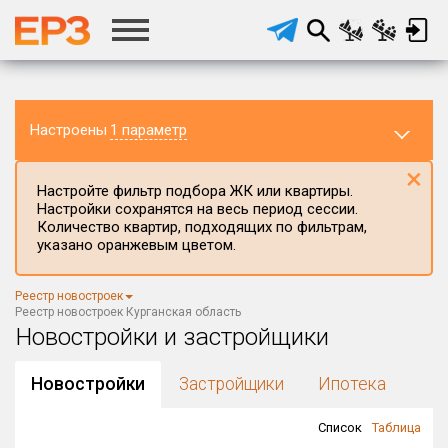
Настроены
1 параметр
×
Настройте фильтр подбора ЖК или квартиры.
Настройки сохранятся на весь период сессии.
Количество квартир, подходящих по фильтрам,
указано оранжевым цветом.
Регион ЖК
Реестр новостроек
Курганская область
×
Реестр новостроек Курганская область
Новостройки и застройщики
Район в регионе
Все
Новостройки
Застройщики
Ипотека
Населённый пункт
Список
Таблица