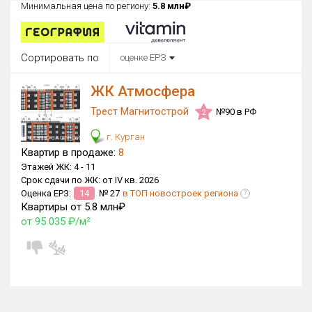
Минимальная цена по региону:
5.8 млн₽
Округ
Все
Сортировать по
оценке ЕРЗ
Район в городе
Все
ЖК Атмосфера
Трест Магнитострой
Цена
№90 в РФ
2
₽/м²
млн ₽
от
до
г. Курган
Квартир в продаже:
8
Общая площадь, м²
Этажей ЖК:
4 -
11
от
до
Срок сдачи по ЖК:
от IV кв. 2026
Оценка ЕРЗ:
14
№ 27
в ТОП новостроек региона
?
Срок сдачи
Квартиры от 5.8 млн₽
Сдан в 2024
IV кв. 2026
от
до
от 95 035 ₽/м²
Вид объекта
×
ДАП
×
МД
Кол-во комнат