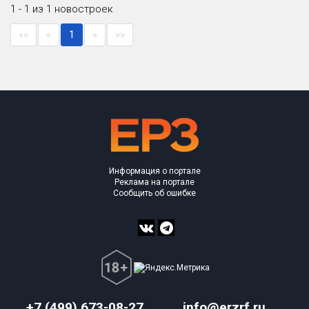
1 - 1 из 1 новостроек
Только новые
««
«
1
»
»»
Оценка ЕРЗ ЖК
от
до
с продажами
Рейтинг ЕРЗ
Информация о портале
Найдено:
Реклама на портале
Сообщить об ошибке
Жилых комплексов
1 из 120
Многоквартирных домов
4 из 282
Блокированных домов
0 из 4
Квартир, апартаментов,
блоков в БД
8 из 2 946
+7 (499) 673-08-27
info@erzrf.ru