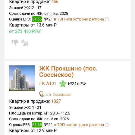
Квартир в продаже:
466
Блокированных домов
0 из 175
Этажей ЖК:
2 -
17
Срок сдачи по ЖК:
от III кв. 2028
Квартир, апартаментов,
Оценка ЕРЗ:
61.65
№ 21
в ТОП новостроек региона
?
блоков в БД
3 631 из 56 039
Квартиры от 13.6 млн₽
от 273 410 ₽/м²
ЖК Прокшино (пос.
Сосенское)
ГК А101
№24 в РФ
4.5
с.п. Сосенское
Квартир в продаже:
1027
Этажей ЖК:
1 -
21
Площадь квартир, м²:
28.0 -
112.6
Срок сдачи по ЖК:
от IV кв. 2026
Оценка ЕРЗ:
61.65
№ 21
в ТОП новостроек региона
?
Квартиры от 12.9 млн₽