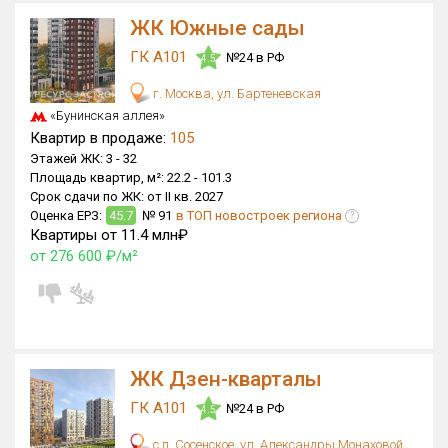
ЖК Южные сады
ГК А101
№24 в РФ
4.5
г. Москва, ул. Бартеневская
«Бунинская аллея»
Квартир в продаже:
105
Этажей ЖК:
3 -
32
Площадь квартир, м²:
22.2 -
101.3
Срок сдачи по ЖК:
от II кв. 2027
Оценка ЕРЗ:
45.7
№ 91
в ТОП новостроек региона
?
Квартиры от 11.4 млн₽
от 276 600 ₽/м²
ЖК Дзен-кварталы
ГК А101
№24 в РФ
4.5
с.п. Сосенское, ул. Александры Монаховой