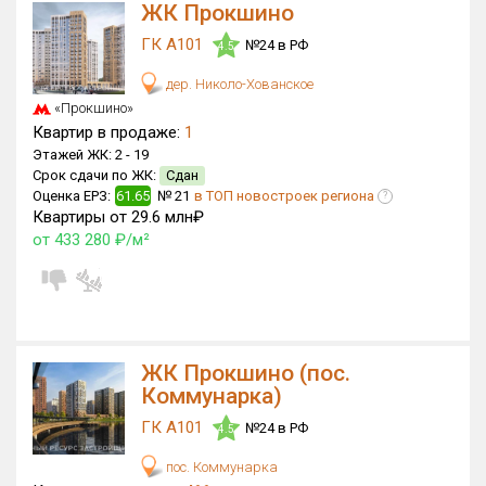
ЖК Прокшино
Только новые
ГК А101
№24 в РФ
4.5
Оценка ЕРЗ ЖК
дер. Николо-Хованское
от
до
«Прокшино»
Квартир в продаже:
1
Этажей ЖК:
2 -
19
с продажами
Срок сдачи по ЖК:
Сдан
Оценка ЕРЗ:
61.65
№ 21
в ТОП новостроек региона
?
Квартиры от 29.6 млн₽
Рейтинг ЕРЗ
от 433 280 ₽/м²
Найдено:
Жилых комплексов
20 из 1 401
Многоквартирных домов
155 из 3 585
ЖК Прокшино (пос.
Блокированных домов
0 из 23
Коммунарка)
Домов с апартаментами
0 из 258
ГК А101
№24 в РФ
4.5
Поселков таунхаусов
0 из 7
пос. Коммунарка
Многоквартирных домов
0 из 2