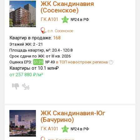
ЖК Скандинавия
(Сосенское)
ГК А101
№24 в РФ
4.5
с.п. Сосенское
Квартир в продаже:
168
Этажей ЖК:
2 -
21
Площадь квартир, м²:
20.4 -
120.8
Срок сдачи по ЖК:
от III кв. 2026
Оценка ЕРЗ:
51.25
№ 49
в ТОП новостроек региона
?
Квартиры от 10.1 млн₽
от 257 880 ₽/м²
ЖК Скандинавия-Юг
(Бачурино)
ГК А101
№24 в РФ
4.5