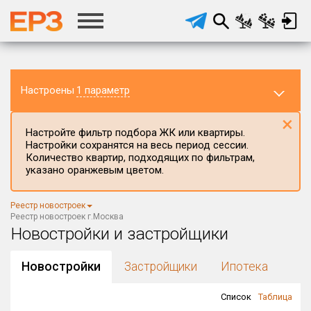
Настроены
1 параметр
×
Настройте фильтр подбора ЖК или квартиры.
Настройки сохранятся на весь период сессии.
Количество квартир, подходящих по фильтрам,
указано оранжевым цветом.
Регион ЖК
Реестр новостроек
г.Москва
×
Реестр новостроек г.Москва
Новостройки и застройщики
Район в регионе
Все
Новостройки
Застройщики
Ипотека
Населённый пункт
Список
Таблица