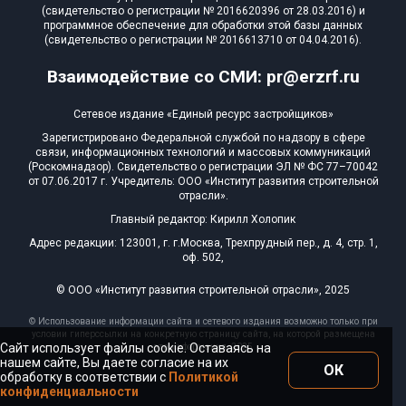
(свидетельство о регистрации № 2016620396 от 28.03.2016) и
программное обеспечение для обработки этой базы данных
(свидетельство о регистрации № 2016613710 от 04.04.2016).
Взаимодействие со СМИ: pr@erzrf.ru
Сетевое издание «Единый ресурс застройщиков»
Зарегистрировано Федеральной службой по надзору в сфере
связи, информационных технологий и массовых коммуникаций
(Роскомнадзор). Свидетельство о регистрации ЭЛ № ФС 77–70042
от 07.06.2017 г. Учредитель: ООО «Институт развития строительной
отрасли».
Главный редактор: Кирилл Холопик
Адрес редакции: 123001, г. г.Москва, Трехпрудный пер., д. 4, стр. 1,
оф. 502,
© ООО «Институт развития строительной отрасли», 2025
© Использование информации сайта и сетевого издания возможно только при
условии гиперссылки на конкретную страницу сайта, на которой размещена
Сайт использует файлы cookie. Оставаясь на
эта информация, 2025
нашем сайте, Вы даете согласие на их
ОК
обработку в соответствии с
Политикой
конфиденциальности