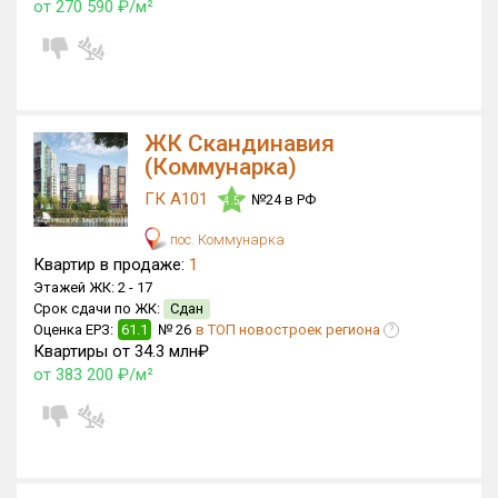
от 270 590 ₽/м²
ЖК Скандинавия
(Коммунарка)
ГК А101
№24 в РФ
4.5
пос. Коммунарка
Квартир в продаже:
1
Этажей ЖК:
2 -
17
Срок сдачи по ЖК:
Сдан
Оценка ЕРЗ:
61.1
№ 26
в ТОП новостроек региона
?
Квартиры от 34.3 млн₽
от 383 200 ₽/м²