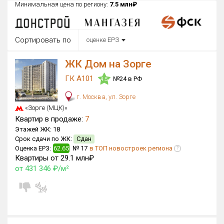
Минимальная цена по региону:
7.5 млн₽
Округ
Все
Сортировать по
оценке ЕРЗ
Район в городе
Все
ЖК Дом на Зорге
ГК А101
№24 в РФ
Цена
4.5
₽/м²
млн ₽
от
до
г. Москва, ул. Зорге
«Зорге (МЦК)»
Общая площадь, м²
Квартир в продаже:
7
от
до
Этажей ЖК:
18
Срок сдачи по ЖК:
Сдан
Срок сдачи
Сдан в 2015
II кв. 2029
Оценка ЕРЗ:
62.65
№ 17
в ТОП новостроек региона
от
до
?
Квартиры от 29.1 млн₽
от 431 346 ₽/м²
Вид объекта
×
ДАП
×
МД
Кол-во комнат