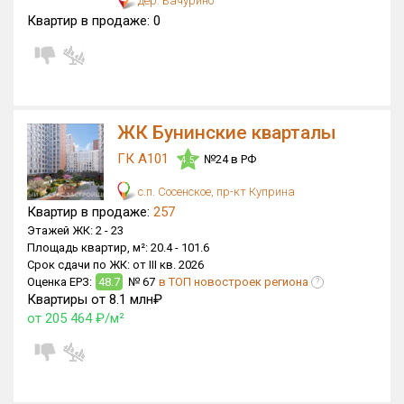
дер. Бачурино
Квартир в продаже:
0
ЖК Бунинские кварталы
ГК А101
№24 в РФ
4.5
с.п. Сосенское, пр-кт Куприна
Квартир в продаже:
257
Этажей ЖК:
2 -
23
Площадь квартир, м²:
20.4 -
101.6
Срок сдачи по ЖК:
от III кв. 2026
Оценка ЕРЗ:
48.7
№ 67
в ТОП новостроек региона
?
Квартиры от 8.1 млн₽
от 205 464 ₽/м²