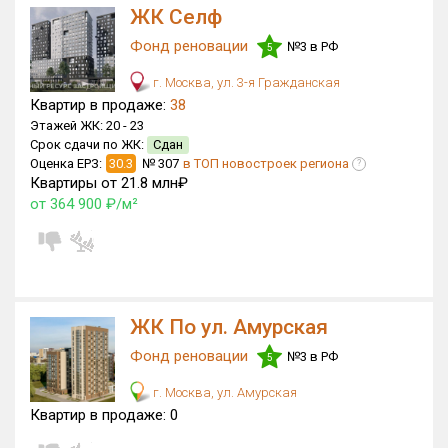
ЖК Селф
Фонд реновации
№3 в РФ
5
г. Москва, ул. 3-я Гражданская
Квартир в продаже:
38
Этажей ЖК:
20 -
23
Срок сдачи по ЖК:
Сдан
Оценка ЕРЗ:
30.3
№ 307
в ТОП новостроек региона
?
Квартиры от 21.8 млн₽
от 364 900 ₽/м²
ЖК По ул. Амурская
Фонд реновации
№3 в РФ
5
г. Москва, ул. Амурская
Квартир в продаже:
0