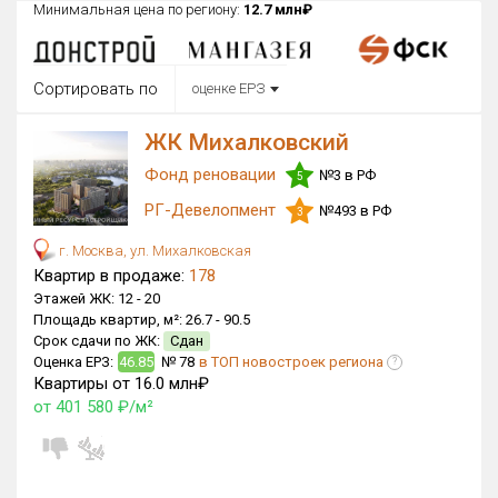
Минимальная цена по региону:
12.7 млн₽
Округ
Все
Сортировать по
оценке ЕРЗ
Район в городе
Все
ЖК Михалковский
Фонд реновации
№3 в РФ
Цена
5
₽/м²
млн ₽
от
до
РГ-Девелопмент
№493 в РФ
3
Общая площадь, м²
г. Москва, ул. Михалковская
от
до
Квартир в продаже:
178
Этажей ЖК:
12 -
20
Срок сдачи
Площадь квартир, м²:
26.7 -
90.5
от
до
Срок сдачи по ЖК:
Сдан
Оценка ЕРЗ:
46.85
№ 78
в ТОП новостроек региона
?
Вид объекта
Квартиры от 16.0 млн₽
×
ДАП
×
МД
от 401 580 ₽/м²
Кол-во комнат