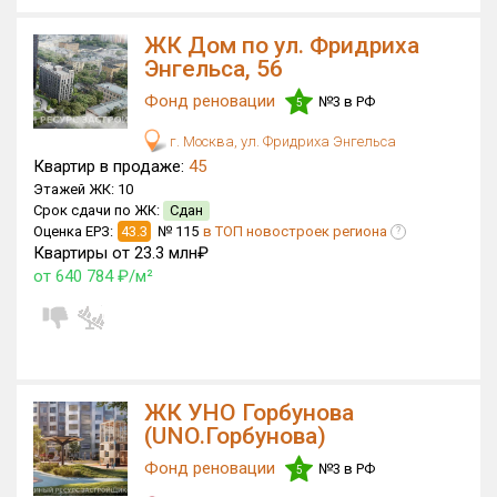
Только новые
ЖК Дом по ул. Фридриха
Энгельса, 56
Оценка ЕРЗ ЖК
Фонд реновации
№3 в РФ
от
до
5
г. Москва, ул. Фридриха Энгельса
с продажами
Квартир в продаже:
45
Этажей ЖК:
10
Срок сдачи по ЖК:
Сдан
Рейтинг ЕРЗ
Оценка ЕРЗ:
43.3
№ 115
в ТОП новостроек региона
?
Квартиры от 23.3 млн₽
от 640 784 ₽/м²
Найдено:
Жилых комплексов
432 из 1 401
Многоквартирных домов
602 из 3 585
Блокированных домов
0 из 23
ЖК УНО Горбунова
Домов с апартаментами
0 из 258
(UNO.Горбунова)
Поселков таунхаусов
0 из 7
Фонд реновации
№3 в РФ
5
Многоквартирных домов
0 из 2