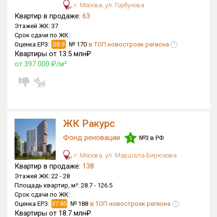
г. Москва, ул. Горбунова
Блокированных домов
0 из 175
Квартир в продаже:
63
Квартир, апартаментов,
Этажей ЖК:
37
блоков в БД
1 222 из 56 039
Срок сдачи по ЖК:
Оценка ЕРЗ:
38.9
№ 170
в ТОП новостроек региона
?
Квартиры от 13.5 млн₽
от 397 000 ₽/м²
ЖК Ракурс
Фонд реновации
№3 в РФ
5
г. Москва, ул. Маршала Бирюзова
Квартир в продаже:
138
Этажей ЖК:
22 -
28
Площадь квартир, м²:
28.7 -
126.5
Срок сдачи по ЖК:
Оценка ЕРЗ:
37.85
№ 188
в ТОП новостроек региона
?
Квартиры от 18.7 млн₽