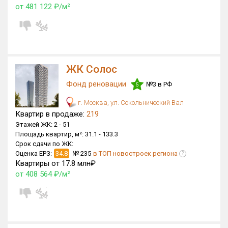
от 481 122 ₽/м²
ЖК Солос
Фонд реновации
№3 в РФ
5
г. Москва, ул. Сокольнический Вал
Квартир в продаже:
219
Этажей ЖК:
2 -
51
Площадь квартир, м²:
31.1 -
133.3
Срок сдачи по ЖК:
Оценка ЕРЗ:
34.8
№ 235
в ТОП новостроек региона
?
Квартиры от 17.8 млн₽
от 408 564 ₽/м²