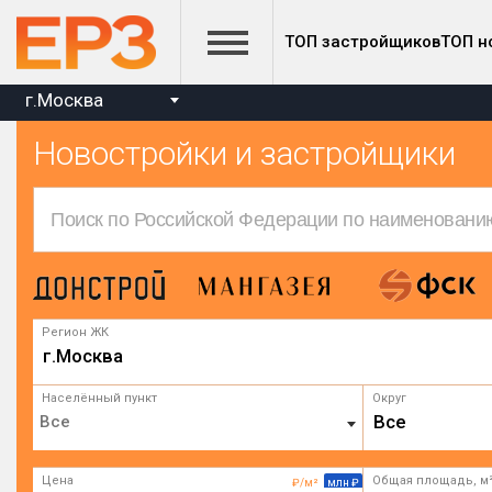
ТОП застройщиков
ТОП н
г.Москва
Новостройки и застройщики
Регион ЖК
г.Москва
Населённый пункт
Округ
Все
Цена
Общая площадь, м
₽/м²
млн ₽