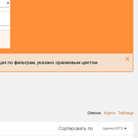
×
щих по фильтрам, указано оранжевым цветом.
Список
Карта
Таблица
Сортировать по
оценке ЕРЗ