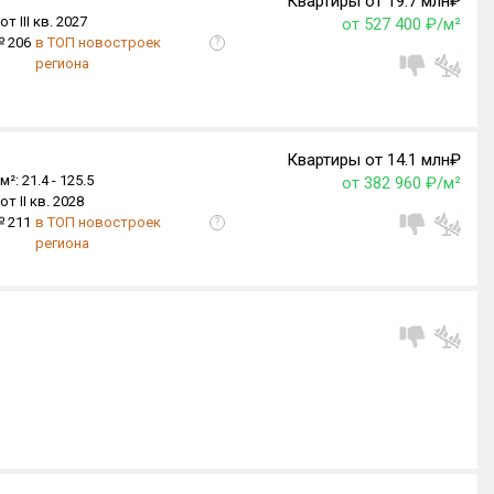
Квартиры от 19.7 млн₽
от III кв. 2027
от 527 400 ₽/м²
 206
в ТОП новостроек
?
региона
Квартиры от 14.1 млн₽
м²:
21.4 -
125.5
от 382 960 ₽/м²
от II кв. 2028
 211
в ТОП новостроек
?
региона