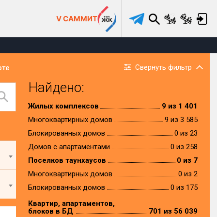
V САММИТ
Свернуть фильтр
рте
Найдено:
Жилых комплексов
9 из 1 401
Многоквартирных домов
9 из 3 585
Блокированных домов
0 из 23
Домов с апартаментами
0 из 258
Поселков таунхаусов
0 из 7
Многоквартирных домов
0 из 2
Блокированных домов
0 из 175
Квартир, апартаментов,
блоков в БД
701 из 56 039