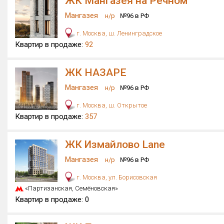
ЖК Мангазея на Речном
Мангазея
н/р
№96 в РФ
г. Москва, ш. Ленинградское
Квартир в продаже:
92
ЖК НАЗАРE
Мангазея
н/р
№96 в РФ
г. Москва, ш. Открытое
Квартир в продаже:
357
ЖК Измайлово Lane
Мангазея
н/р
№96 в РФ
г. Москва, ул. Борисовская
«Партизанская, Семёновская»
Квартир в продаже:
0