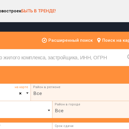
овостроек
БЫТЬ В ТРЕНДЕ!
Расширенный поиск
Поиск на ка
на карте
Район в регионе
×
Все
Район в городе
Все
²
Срок сдачи