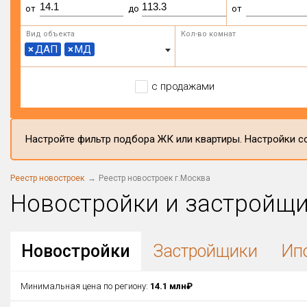
от
до
от
Вид объекта
Кол-во комнат
×
ДАП
×
МД
с продажами
Настройте фильтр подбора ЖК или квартиры. Настройки со
Реестр новостроек
Реестр новостроек г.Москва
Новостройки и застройщ
Новостройки
Застройщики
Ип
Минимальная цена по региону:
14.1 млн₽