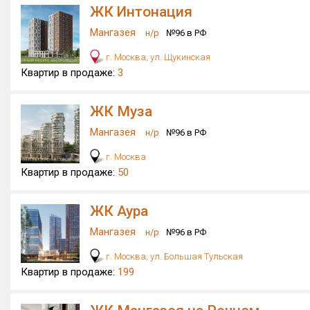
ЖК Интонация
Мангазея
н/р
№96 в РФ
г. Москва, ул. Щукинская
Квартир в продаже:
3
ЖК Муза
Мангазея
н/р
№96 в РФ
г. Москва
Квартир в продаже:
50
ЖК Аура
Мангазея
н/р
№96 в РФ
г. Москва, ул. Большая Тульская
Квартир в продаже:
199