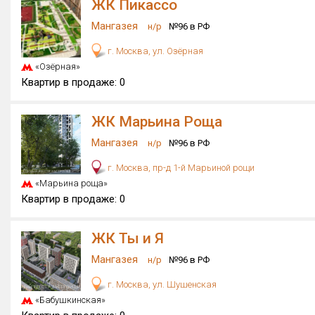
ЖК Пикассо
Мангазея
н/р
№96 в РФ
г. Москва, ул. Озёрная
«Озёрная»
Квартир в продаже:
0
ЖК Марьина Роща
Мангазея
н/р
№96 в РФ
г. Москва, пр-д 1-й Марьиной рощи
«Марьина роща»
Квартир в продаже:
0
ЖК Ты и Я
Мангазея
н/р
№96 в РФ
г. Москва, ул. Шушенская
«Бабушкинская»