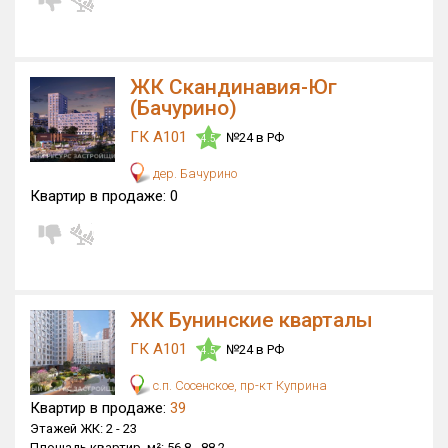
ЖК Скандинавия-Юг
(Бачурино)
ГК А101
№24 в РФ
4.5
дер. Бачурино
Квартир в продаже:
0
ЖК Бунинские кварталы
ГК А101
№24 в РФ
4.5
с.п. Сосенское, пр-кт Куприна
Квартир в продаже:
39
Этажей ЖК:
2 -
23
Площадь квартир, м²:
56.8 -
88.2