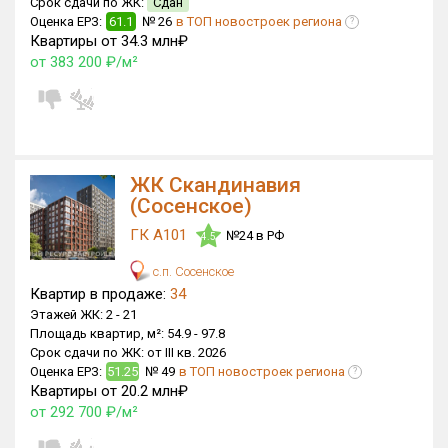
Срок сдачи по ЖК:
Сдан
Оценка ЕРЗ:
61.1
№ 26
в ТОП новостроек региона
?
Квартиры от 34.3 млн₽
от 383 200 ₽/м²
ЖК Скандинавия
(Сосенское)
ГК А101
№24 в РФ
4.5
с.п. Сосенское
Квартир в продаже:
34
Этажей ЖК:
2 -
21
Площадь квартир, м²:
54.9 -
97.8
Срок сдачи по ЖК:
от III кв. 2026
Оценка ЕРЗ:
51.25
№ 49
в ТОП новостроек региона
?
Квартиры от 20.2 млн₽
от 292 700 ₽/м²