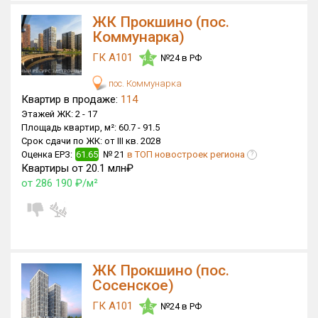
Только новые
ЖК Прокшино (пос.
Коммунарка)
Оценка ЕРЗ ЖК
ГК А101
№24 в РФ
4.5
от
до
пос. Коммунарка
Квартир в продаже:
114
с продажами
Этажей ЖК:
2 -
17
Площадь квартир, м²:
60.7 -
91.5
Срок сдачи по ЖК:
от III кв. 2028
Рейтинг ЕРЗ
Оценка ЕРЗ:
61.65
№ 21
в ТОП новостроек региона
?
Квартиры от 20.1 млн₽
от 286 190 ₽/м²
Найдено:
Жилых комплексов
12 из 1 402
Многоквартирных домов
61 из 3 588
Блокированных домов
0 из 23
ЖК Прокшино (пос.
Домов с апартаментами
0 из 258
Сосенское)
Поселков таунхаусов
0 из 7
ГК А101
№24 в РФ
4.5
Многоквартирных домов
0 из 2