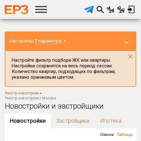
Настроены
3 параметра
×
×
Настройте фильтр подбора ЖК или квартиры.
Настройки сохранятся на весь период сессии.
Количество квартир, подходящих по фильтрам,
указано оранжевым цветом.
Регион ЖК
Реестр новостроек
г.Москва
×
Реестр новостроек г.Москва
Новостройки и застройщики
Район в регионе
Все
Новостройки
Застройщики
Ипотека
Населённый пункт
Список
Таблица