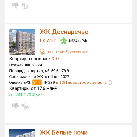
ЖК Деснаречье
ГК А101
№24 в РФ
4.5
поселение Десеновское
Квартир в продаже:
107
Этажей ЖК:
2 -
24
Площадь квартир, м²:
59.6 -
78.8
Срок сдачи по ЖК:
от III кв. 2027
Оценка ЕРЗ:
34.4
№ 239
в ТОП новостроек региона
?
Квартиры от 17.6 млн₽
от 241 170 ₽/м²
ЖК Белые ночи