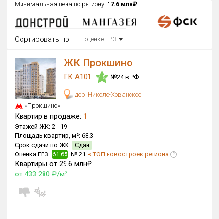
Минимальная цена по региону:
17.6 млн₽
Округ
Все
Сортировать по
оценке ЕРЗ
Район в городе
Все
ЖК Прокшино
ГК А101
№24 в РФ
Цена
4.5
₽/м²
млн ₽
от
до
дер. Николо-Хованское
«Прокшино»
Общая площадь, м²
Квартир в продаже:
1
от
до
Этажей ЖК:
2 -
19
Площадь квартир, м²:
68.3
Срок сдачи
Сдан в 2022
IV кв. 2028
Срок сдачи по ЖК:
Сдан
от
до
Оценка ЕРЗ:
61.65
№ 21
в ТОП новостроек региона
?
Квартиры от 29.6 млн₽
Вид объекта
от 433 280 ₽/м²
×
ДАП
×
МД
Кол-во комнат
×
3К