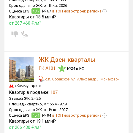
Срок сдачи по ЖК:
от III кв. 2026
Оценка ЕРЗ:
48.7
№ 67
в ТОП новостроек региона
?
Квартиры от 18.5 млн₽
от 267 460 ₽/м²
ЖК Дзен-кварталы
ГК А101
№24 в РФ
4.5
с.п. Сосенское, ул. Александры Монаховой
«Коммунарка»
Квартир в продаже:
107
Этажей ЖК:
2 -
25
Площадь квартир, м²:
56.4 -
97.9
Срок сдачи по ЖК:
от IV кв. 2027
Оценка ЕРЗ:
45.1
№ 94
в ТОП новостроек региона
?
Квартиры от 19.1 млн₽
от 266 430 ₽/м²