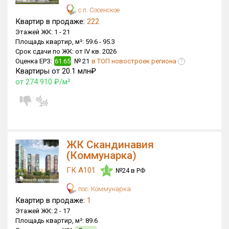
Блокированных домов
0 из 175
с.п. Сосенское
Квартир в продаже:
222
Квартир, апартаментов,
Этажей ЖК:
1 -
21
блоков в БД
833 из 56 039
Площадь квартир, м²:
59.6 -
95.3
Срок сдачи по ЖК:
от IV кв. 2026
Оценка ЕРЗ:
61.65
№ 21
в ТОП новостроек региона
?
Квартиры от 20.1 млн₽
от 274 910 ₽/м²
ЖК Скандинавия
(Коммунарка)
ГК А101
№24 в РФ
4.5
пос. Коммунарка
Квартир в продаже:
1
Этажей ЖК:
2 -
17
Площадь квартир, м²:
89.6