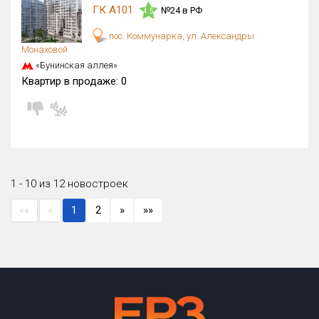
ГК А101
№24 в РФ
4.5
пос. Коммунарка, ул. Александры
Монаховой
«Бунинская аллея»
Квартир в продаже:
0
1 - 10 из 12 новостроек
««
«
1
2
»
»»