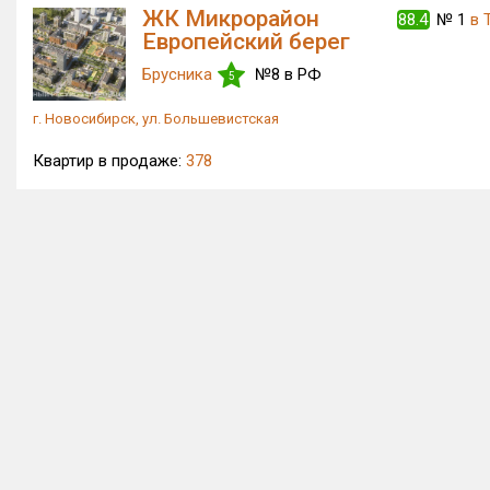
ЖК Микрорайон
88.4
№ 1
в 
Европейский берег
Брусника
№8 в РФ
5
г. Новосибирск, ул. Большевистская
Квартир в продаже:
378