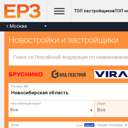
ТОП застройщиков
ТОП н
г.Москва
Новостройки и застройщики
Регион ЖК
Новосибирская область
Населённый пункт
Округ
Все
Цена
Общая площадь, м
₽/м²
млн ₽