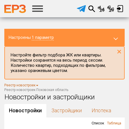
Настроены
1 параметр
×
Настройте фильтр подбора ЖК или квартиры.
Настройки сохранятся на весь период сессии.
Количество квартир, подходящих по фильтрам,
указано оранжевым цветом.
Регион ЖК
Псковская область
×
Реестр новостроек
Район в регионе
Реестр новостроек Псковская область
Все
Новостройки и застройщики
Населённый пункт
Новостройки
Застройщики
Ипотека
Список
Таблица
Округ