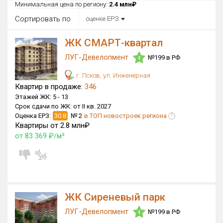
Все
Минимальная цена по региону:
2.4 млн₽
Сортировать по
оценке ЕРЗ
Район в городе
Все
ЖК СМАРТ-квартал
ЛУГ-Девелопмент
Цена
№199 в РФ
4
₽/м²
млн ₽
от
до
г. Псков, ул. Инженерная
Квартир в продаже:
346
Общая площадь, м²
Этажей ЖК:
5 -
13
от
до
Срок сдачи по ЖК:
от II кв. 2027
Оценка ЕРЗ:
30.8
№ 2
в ТОП новостроек региона
?
Срок сдачи
Квартиры от 2.8 млн₽
от
до
от 83 369 ₽/м²
Вид объекта
Кол-во комнат
ЖК Сиреневый парк
ЛУГ-Девелопмент
№199 в РФ
4
Только новые