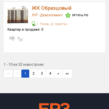
ЖК Образцовый
ЛУГ-Девелопмент
№199 в РФ
4
г. Псков, ул. Крестки
Квартир в продаже:
0
1 - 10 из 32 новостроек
««
«
1
2
3
4
»
»»