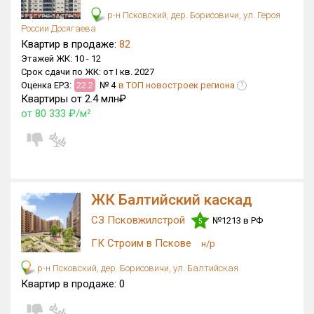
р-н Псковский, дер. Борисовичи, ул. Героя
России Досягаева
Квартир в продаже:
82
Этажей ЖК:
10 -
12
Срок сдачи по ЖК:
от I кв. 2027
Оценка ЕРЗ:
22.2
№ 4
в ТОП новостроек региона
?
Квартиры от 2.4 млн₽
от 80 333 ₽/м²
ЖК Балтийский каскад
СЗ Псковжилстрой
№1213 в РФ
5
ГК Строим в Пскове
н/р
р-н Псковский, дер. Борисовичи, ул. Балтийская
Квартир в продаже:
0