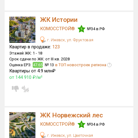
блоков в БД
3 500 из 10 364
ЖК Истории
КОМОССТРОЙ®
№34 в РФ
5
г. Ижевск, ул. Фруктовая
Квартир в продаже:
123
Этажей ЖК:
1 -
18
Срок сдачи по ЖК:
от III кв. 2028
Оценка ЕРЗ:
47.65
№ 13
в ТОП новостроек региона
?
Квартиры от 4.9 млн₽
от 144 910 ₽/м²
ЖК Норвежский лес
КОМОССТРОЙ®
№34 в РФ
5
г. Ижевск, ул. Цветочная