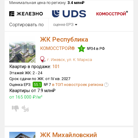
Минимальная цена по региону:
3.4 млн₽
Округ
Все
Сортировать по
оценке ЕРЗ
Район в городе
Все
ЖК Республика
КОМОССТРОЙ®
№34 в РФ
Цена
5
₽/м²
млн ₽
от
до
г. Ижевск, ул. К. Маркса
Квартир в продаже:
101
Общая площадь, м²
Этажей ЖК:
2 -
24
от
до
Срок сдачи по ЖК:
от IV кв. 2027
Оценка ЕРЗ:
55.1
№ 7
в ТОП новостроек региона
?
Срок сдачи
Квартиры от 7.9 млн₽
Сдан в 2015
II кв. 2030
от
до
от 165 000 ₽/м²
Вид объекта
×
ДАП
×
МД
Кол-во комнат
ЖК Михайловский