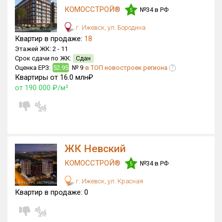
КОМОССТРОЙ®
№34 в РФ
5
Только новые
г. Ижевск, ул. Бородина
Оценка ЕРЗ ЖК
Квартир в продаже:
18
от
до
Этажей ЖК:
2 -
11
Срок сдачи по ЖК:
Сдан
Оценка ЕРЗ:
52.95
№ 9
в ТОП новостроек региона
?
с продажами
Квартиры от 16.0 млн₽
от 190 000 ₽/м²
Рейтинг ЕРЗ
Найдено:
ЖК Невский
Жилых комплексов
46 из 279
Многоквартирных домов
174 из 656
КОМОССТРОЙ®
№34 в РФ
5
Блокированных домов
0 из 12
г. Ижевск, ул. Красная
Поселков таунхаусов
0 из 1
Квартир в продаже:
0
Блокированных домов
0 из 4
Квартир, апартаментов,