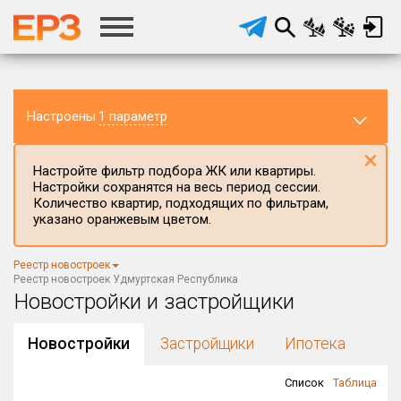
Настроены
1 параметр
×
Настройте фильтр подбора ЖК или квартиры.
Настройки сохранятся на весь период сессии.
Количество квартир, подходящих по фильтрам,
указано оранжевым цветом.
Регион ЖК
Реестр новостроек
Удмуртская Республика
×
Реестр новостроек Удмуртская Республика
Новостройки и застройщики
Район в регионе
Все
Новостройки
Застройщики
Ипотека
Населённый пункт
Список
Таблица