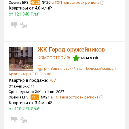
Оценка ЕРЗ:
43.25
№ 20
в ТОП новостроек региона
?
Квартиры от 4.0 млн₽
от 121 840 ₽/м²
ЖК Город оружейников
КОМОССТРОЙ®
№34 в РФ
5
р-н Завьяловский, пос. Первомайский, ул.
Архитектора П.П. Берша
Квартир в продаже:
767
Этажей ЖК:
11
Срок сдачи по ЖК:
от II кв. 2027
Оценка ЕРЗ:
41.5
№ 21
в ТОП новостроек региона
?
Квартиры от 3.4 млн₽
от 110 271 ₽/м²