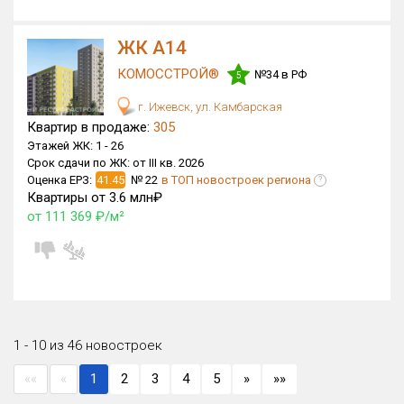
ЖК А14
КОМОССТРОЙ®
№34 в РФ
5
г. Ижевск, ул. Камбарская
Квартир в продаже:
305
Этажей ЖК:
1 -
26
Срок сдачи по ЖК:
от III кв. 2026
Оценка ЕРЗ:
41.45
№ 22
в ТОП новостроек региона
?
Квартиры от 3.6 млн₽
от 111 369 ₽/м²
1 - 10 из 46 новостроек
««
«
1
2
3
4
5
»
»»