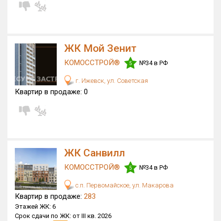
ЖК Мой Зенит
КОМОССТРОЙ®
№34 в РФ
5
г. Ижевск, ул. Советская
Квартир в продаже:
0
ЖК Санвилл
КОМОССТРОЙ®
№34 в РФ
5
с.п. Первомайское, ул. Макарова
Квартир в продаже:
283
Этажей ЖК:
6
Срок сдачи по ЖК:
от III кв. 2026