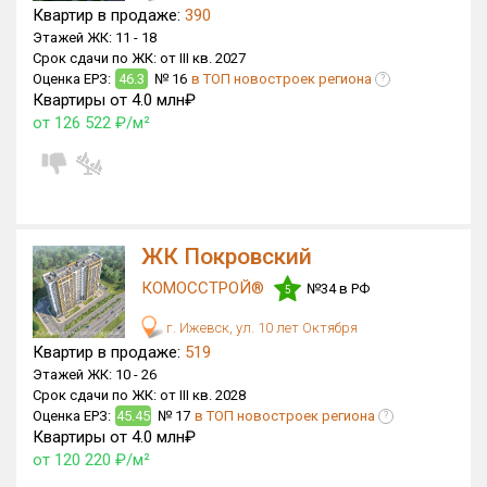
Квартир в продаже:
390
Этажей ЖК:
11 -
18
Срок сдачи по ЖК:
от III кв. 2027
Оценка ЕРЗ:
46.3
№ 16
в ТОП новостроек региона
?
Квартиры от 4.0 млн₽
от 126 522 ₽/м²
ЖК Покровский
КОМОССТРОЙ®
№34 в РФ
5
г. Ижевск, ул. 10 лет Октября
Квартир в продаже:
519
Этажей ЖК:
10 -
26
Срок сдачи по ЖК:
от III кв. 2028
Оценка ЕРЗ:
45.45
№ 17
в ТОП новостроек региона
?
Квартиры от 4.0 млн₽
от 120 220 ₽/м²