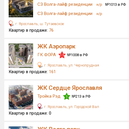
СЗ Волга-лайф резиденции
н/р
№1013 в РФ
СЗ Волга-лайф резиденции
н/р
г. Ярославль, ш. Тутаевское
Квартир в продаже:
76
ЖК Аэропарк
ГК ФОРА
№1008 в РФ
1.5
г. Ярославль, ул. Чернопрудная
Квартир в продаже:
161
ЖК Сердце Ярославля
Тройка Рэд
№213 в РФ
5
г. Ярославль, ул. Городской Вал
Квартир в продаже:
0