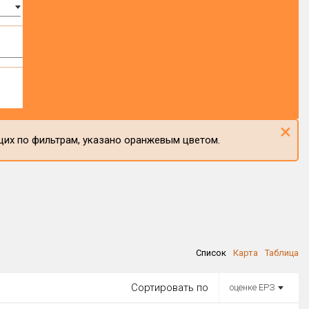
×
щих по фильтрам, указано оранжевым цветом.
Список
Карта
Таблица
Сортировать по
оценке ЕРЗ