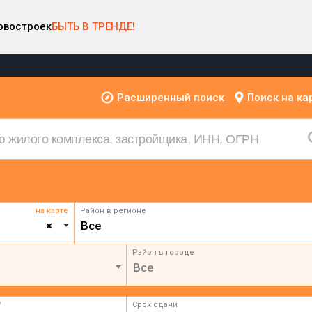
овостроек
БЫТЬ В ТРЕНДЕ!
Расширенный поиск
Поиск на ка
на карте
Район в регионе
×
Все
Район в городе
Все
²
Срок сдачи