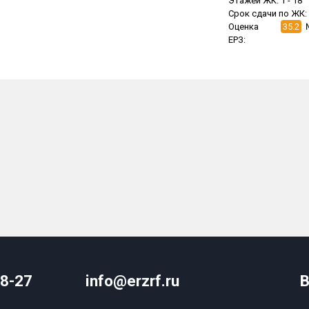
Этажей ЖК:
1 -
18
Срок сдачи по ЖК:
Оценка
35.2
ЕРЗ:
08-27
info@erzrf.ru
В