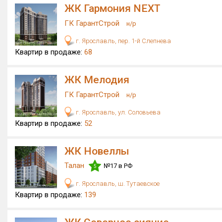
ЖК Гармония NEXT
ГК ГарантСтрой
н/р
г. Ярославль, пер. 1-й Слепнева
Квартир в продаже:
68
ЖК Мелодия
ГК ГарантСтрой
н/р
г. Ярославль, ул. Соловьева
Квартир в продаже:
52
ЖК Новеллы
Талан
№17 в РФ
5
г. Ярославль, ш. Тутаевское
Квартир в продаже:
139