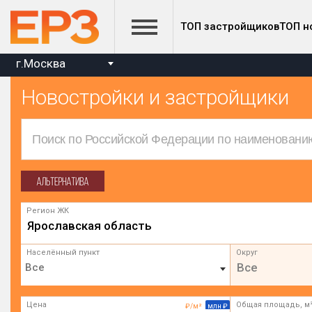
ТОП застройщиков
ТОП н
г.Москва
Новостройки и застройщики
Регион ЖК
Ярославская область
Населённый пункт
Округ
Все
Цена
Общая площадь, м
₽/м²
млн ₽