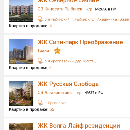
ЖК Северное сияние
СЗ Киносити Рыбинск
н/р
№2656 в РФ
р-н Рыбинский, г. Рыбинск, ул. Академика Губкин
Квартир в продаже:
4
ЖК Сити-парк Преображение
Гранит
3.5
р-н Ярославский, дер. Мостец
Квартир в продаже:
6
ЖК Русская Слобода
СЗ Альтернатива
н/р
№637 в РФ
г. Ярославль
Квартир в продаже:
55
ЖК Волга-Лайф резиденции