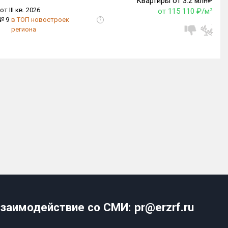
Квартиры от 3.2 млн₽
от III кв. 2026
от 115 110 ₽/м²
№ 9
в ТОП новостроек
?
региона
заимодействие со СМИ: pr@erzrf.ru