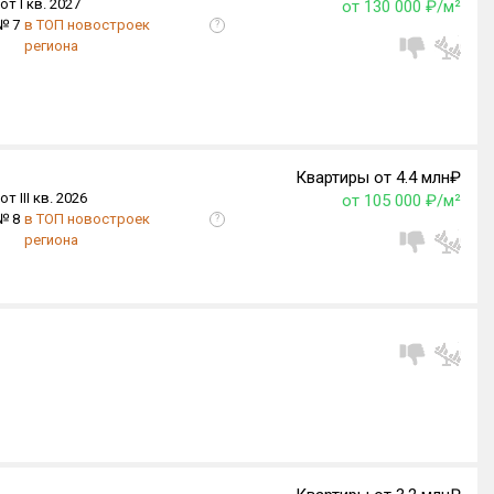
от I кв. 2027
от 130 000 ₽/м²
№ 7
в ТОП новостроек
?
региона
Квартиры от 4.4 млн₽
от III кв. 2026
от 105 000 ₽/м²
№ 8
в ТОП новостроек
?
региона