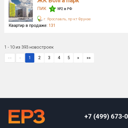
ЖК Волга парк
ПИК
№2 в РФ
5
г. Ярославль, пр-кт Фрунзе
Квартир в продаже:
131
1 - 10 из 393 новостроек
««
«
1
2
3
4
5
»
»»
+7 (499) 673-