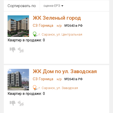
Все
Сортировать по
оценке ЕРЗ
Район в городе
Все
ЖК Зеленый город
СЗ Горница
н/р
№2640 в РФ
Цена
₽/м²
млн ₽
г. Саранск, ул. Центральная
от
до
Квартир в продаже:
0
Общая площадь, м²
от
до
Срок сдачи
от
до
ЖК Дом по ул. Заводская
Вид объекта
СЗ Горница
н/р
№2640 в РФ
×
ДАП
×
МД
г. Саранск, ул. Заводская
Кол-во комнат
Квартир в продаже:
0
Только новые