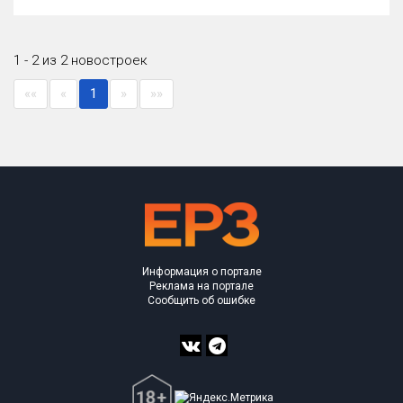
Оценка ЕРЗ ЖК
от
до
1 - 2 из 2 новостроек
с продажами
««
«
1
»
»»
Рейтинг ЕРЗ
Найдено:
Жилых комплексов
2 из 110
Многоквартирных домов
2 из 268
Информация о портале
Квартир, апартаментов,
Реклама на портале
блоков в БД
0 из 1 558
Сообщить об ошибке