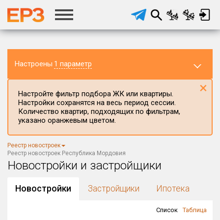
Настроены
1 параметр
×
Настройте фильтр подбора ЖК или квартиры.
Настройки сохранятся на весь период сессии.
Количество квартир, подходящих по фильтрам,
указано оранжевым цветом.
Регион ЖК
Республика Мордовия
×
Реестр новостроек
Район в регионе
Реестр новостроек Республика Мордовия
Все
Новостройки и застройщики
Населённый пункт
Новостройки
Застройщики
Ипотека
Список
Таблица
Округ