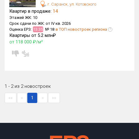
г. Саранск, ул. Котовского
Оценка ЕРЗ ЖК
Квартир в продаже:
14
от
до
Этажей ЖК:
10
Срок сдачи по ЖК:
от IV кв. 2026
Оценка ЕРЗ:
13.35
№ 18
в ТОП новостроек региона
?
с продажами
Квартиры от 5.2 млн₽
от 118 000 ₽/м²
Рейтинг ЕРЗ
Найдено:
Жилых комплексов
2 из 110
1 - 2 из 2 новостроек
Многоквартирных домов
2 из 268
««
«
1
»
»»
Квартир, апартаментов,
блоков в БД
16 из 1 558