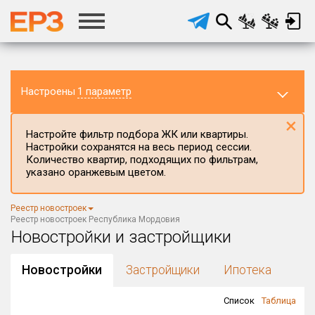
Настроены
1 параметр
×
Настройте фильтр подбора ЖК или квартиры.
Настройки сохранятся на весь период сессии.
Количество квартир, подходящих по фильтрам,
указано оранжевым цветом.
Регион ЖК
Республика Мордовия
×
Реестр новостроек
Район в регионе
Реестр новостроек Республика Мордовия
Все
Новостройки и застройщики
Населённый пункт
Новостройки
Застройщики
Ипотека
Список
Таблица
Округ