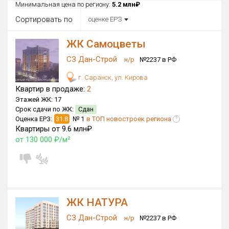
Все
Минимальная цена по региону:
5.2 млн₽
Сортировать по
оценке ЕРЗ
Район в городе
Все
ЖК Самоцветы
СЗ Дан-Строй
Цена
н/р
№2237 в РФ
₽/м²
млн ₽
от
до
г. Саранск, ул. Кирова
Квартир в продаже:
2
Общая площадь, м²
Этажей ЖК:
17
от
до
Срок сдачи по ЖК:
Сдан
Оценка ЕРЗ:
31.8
№ 1
в ТОП новостроек региона
?
Срок сдачи
Квартиры от 9.6 млн₽
от
до
от 130 000 ₽/м²
Вид объекта
×
ДАП
×
МД
Кол-во комнат
ЖК НАТУРА
СЗ Дан-Строй
н/р
№2237 в РФ
Только новые