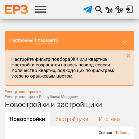
Настроены
1 параметр
×
Настройте фильтр подбора ЖК или квартиры.
Настройки сохранятся на весь период сессии.
Количество квартир, подходящих по фильтрам,
указано оранжевым цветом.
Регион ЖК
Республика Мордовия
×
Реестр новостроек
Район в регионе
Реестр новостроек Республика Мордовия
Все
Новостройки и застройщики
Населённый пункт
Новостройки
Застройщики
Ипотека
Список
Таблица
Округ