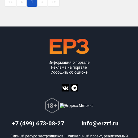
««
«
1
»
»»
Оценка ЕРЗ ЖК
от
до
с продажами
Рейтинг ЕРЗ
Информация о портале
Найдено:
Реклама на портале
Сообщить об ошибке
Жилых комплексов
1 из 110
Многоквартирных домов
1 из 268
Квартир, апартаментов,
блоков в БД
11 из 1 506
+7 (499) 673-08-27
info@erzrf.ru
Единый ресурс застройщиков — уникальный проект, реализуемый