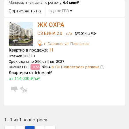
Все
Минимальная цена по региону:
6.6 млн₽
Сортировать по
оценке ЕРЗ
Район в городе
Все
ЖК ОХРА
СЗ БИНА 2.0
Цена
н/р
№2014 в РФ
₽/м²
млн ₽
от
до
г. Саранск, ул. Псковская
Квартир в продаже:
11
Общая площадь, м²
Этажей ЖК:
10
от
до
Срок сдачи по ЖК:
от II кв. 2027
Оценка ЕРЗ:
10.55
№ 24
в ТОП новостроек региона
?
Срок сдачи
Квартиры от 6.6 млн₽
II кв. 2027
II кв. 2027
от
до
от 114 000 ₽/м²
Вид объекта
×
ДАП
×
МД
Кол-во комнат
1 - 1 из 1 новостроек
Только новые