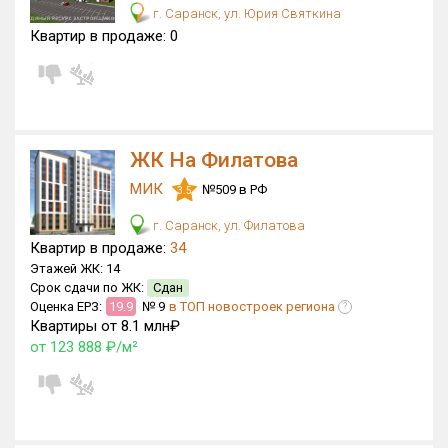
г. Саранск, ул. Юрия Святкина
Оценка ЕРЗ ЖК
Квартир в продаже:
0
от
до
с продажами
ЖК На Филатова
Рейтинг ЕРЗ
МИК
№509 в РФ
3.5
Найдено:
г. Саранск, ул. Филатова
Квартир в продаже:
34
Жилых комплексов
12 из 110
Этажей ЖК:
14
Многоквартирных домов
92 из 268
Срок сдачи по ЖК:
Сдан
Оценка ЕРЗ:
19.9
№ 9
в ТОП новостроек региона
?
Квартир, апартаментов,
Квартиры от 8.1 млн₽
блоков в БД
497 из 1 506
от 123 888 ₽/м²