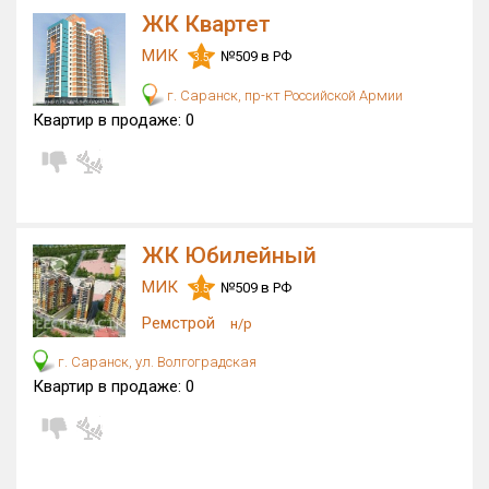
ЖК Квартет
МИК
№509 в РФ
3.5
г. Саранск, пр-кт Российской Армии
Квартир в продаже:
0
ЖК Юбилейный
МИК
№509 в РФ
3.5
Ремстрой
н/р
г. Саранск, ул. Волгоградская
Квартир в продаже:
0