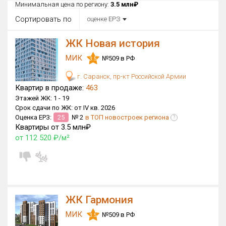
Все
Минимальная цена по региону:
3.5 млн₽
Сортировать по
оценке ЕРЗ
Район в городе
Все
ЖК Новая история
МИК
Цена
№509 в РФ
3.5
₽/м²
млн ₽
от
до
г. Саранск, пр-кт Российской Армии
Квартир в продаже:
463
Общая площадь, м²
Этажей ЖК:
1 -
19
от
до
Срок сдачи по ЖК:
от IV кв. 2026
Оценка ЕРЗ:
25
№ 2
в ТОП новостроек региона
?
Срок сдачи
Квартиры от 3.5 млн₽
от
до
от 112 520 ₽/м²
Вид объекта
×
ДАП
×
МД
Кол-во комнат
ЖК Гармония
МИК
№509 в РФ
3.5
Только новые