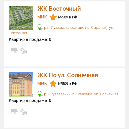
ЖК Восточный
МИК
№509 в РФ
3.5
р.п. Луховка (в составе г.о. Саранск), ул.
Совхозная
Квартир в продаже:
0
ЖК По ул. Солнечная
МИК
№509 в РФ
3.5
р-н Рузаевский, г. Рузаевка, ул. Солнечная
Квартир в продаже:
0