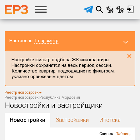
Настроены
1 параметр
×
Настройте фильтр подбора ЖК или квартиры.
Настройки сохранятся на весь период сессии.
Количество квартир, подходящих по фильтрам,
указано оранжевым цветом.
Регион ЖК
Республика Мордовия
×
Реестр новостроек
Район в регионе
Реестр новостроек Республика Мордовия
Все
Новостройки и застройщики
Населённый пункт
Новостройки
Застройщики
Ипотека
Список
Таблица
Округ