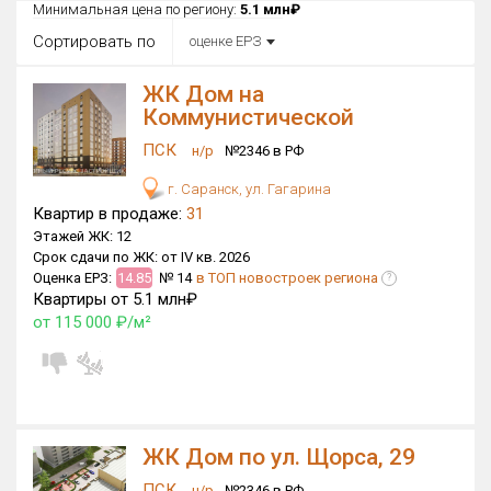
Все
Минимальная цена по региону:
5.1 млн₽
Сортировать по
оценке ЕРЗ
Район в городе
Все
ЖК Дом на
Коммунистической
Цена
₽/м²
млн ₽
ПСК
от
н/р
№2346 в РФ
до
г. Саранск, ул. Гагарина
Общая площадь, м²
Квартир в продаже:
31
от
до
Этажей ЖК:
12
Срок сдачи по ЖК:
от IV кв. 2026
Срок сдачи
Оценка ЕРЗ:
14.85
№ 14
в ТОП новостроек региона
от
до
?
Квартиры от 5.1 млн₽
от 115 000 ₽/м²
Вид объекта
×
ДАП
×
МД
Кол-во комнат
ЖК Дом по ул. Щорса, 29
Только новые
ПСК
н/р
№2346 в РФ