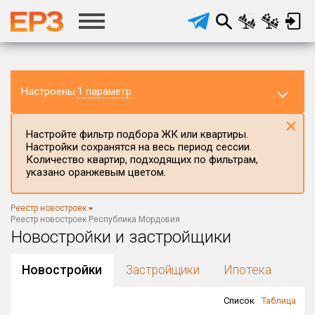
Настроены
1 параметр
×
Настройте фильтр подбора ЖК или квартиры.
Настройки сохранятся на весь период сессии.
Количество квартир, подходящих по фильтрам,
указано оранжевым цветом.
Регион ЖК
Республика Мордовия
×
Реестр новостроек
Район в регионе
Реестр новостроек Республика Мордовия
Все
Новостройки и застройщики
Населённый пункт
Новостройки
Застройщики
Ипотека
Список
Таблица
Округ