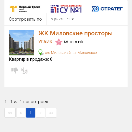
Округ
Все
Сортировать по
оценке ЕРЗ
Район в городе
Все
ЖК Миловские просторы
УГАИК
№101 в РФ
2
Цена
₽/м²
млн ₽
с/с Миловский, ш. Миловское
от
до
Квартир в продаже:
0
Общая площадь, м²
от
до
Срок сдачи
от
до
Вид объекта
1 - 1 из 1 новостроек
×
ДАП
×
МД
««
«
1
»
»»
Кол-во комнат