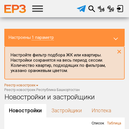
Настроены
1 параметр
×
Настройте фильтр подбора ЖК или квартиры.
Настройки сохранятся на весь период сессии.
Количество квартир, подходящих по фильтрам,
указано оранжевым цветом.
Регион ЖК
Реестр новостроек
Республика Башкортостан
×
Реестр новостроек Республика Башкортостан
Новостройки и застройщики
Район в регионе
Все
Новостройки
Застройщики
Ипотека
Населённый пункт
Список
Таблица