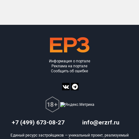
Только новые
Оценка ЕРЗ ЖК
от
до
с продажами
Информация о портале
Рейтинг ЕРЗ
Реклама на портале
Сообщить об ошибке
Найдено:
Жилых комплексов
1 из 626
Многоквартирных домов
13 из 1 617
Блокированных домов
0 из 78
Домов с апартаментами
0 из 18
+7 (499) 673-08-27
info@erzrf.ru
Поселков таунхаусов
0 из 18
Единый ресурс застройщиков — уникальный проект, реализуемый
Многоквартирных домов
0 из 20