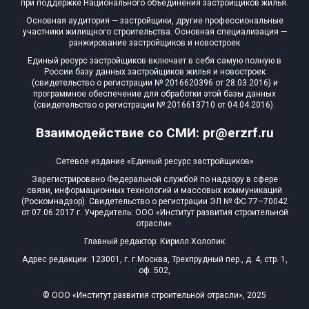
при поддержке Национального объединения застройщиков жилья.
Блокированных домов
0 из 322
Основная аудитория — застройщики, другие профессиональные
участники жилищного строительства. Основная специализация —
Квартир, апартаментов,
ранжирование застройщиков и новостроек
блоков в БД
0 из 22 712
Единый ресурс застройщиков включает в себя самую полную в
России базу данных застройщиков жилья и новостроек
(свидетельство о регистрации № 2016620396 от 28.03.2016) и
программное обеспечение для обработки этой базы данных
(свидетельство о регистрации № 2016613710 от 04.04.2016).
Взаимодействие со СМИ: pr@erzrf.ru
Сетевое издание «Единый ресурс застройщиков»
Зарегистрировано Федеральной службой по надзору в сфере
связи, информационных технологий и массовых коммуникаций
(Роскомнадзор). Свидетельство о регистрации ЭЛ № ФС 77–70042
от 07.06.2017 г. Учредитель: ООО «Институт развития строительной
отрасли».
Главный редактор: Кирилл Холопик
Адрес редакции: 123001, г. г.Москва, Трехпрудный пер., д. 4, стр. 1,
оф. 502,
© ООО «Институт развития строительной отрасли», 2025