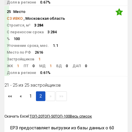
Доля в регионе
0.67%
25
Место
5
СЗ ИВКО
, Московская область
Строится, м²
3 284
С переносом срока
3 284
%
100
Уточнение срока, мес.
1.1
Место по РФ
2616
Застройщиков
1
ЖК
1
ПТ
0
МД
1
БД
0
ДАП
0
Доля в регионе
0.61%
21 - 25 из 25 застройщиков
««
«
1
2
»
»»
Скачать Excel:
ТОП-20
ТОП-50
ТОП-100
Весь список
ЕРЗ предоставляет выгрузки из базы данных о 60