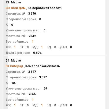
23
Место
NaN
СЗ Твой Дом
, Кемеровская область
Строится, м²
3 670
С переносом срока
0
%
0
Уточнение срока, мес.
0
Место по РФ
2549
Застройщиков
1
ЖК
1
ПТ
0
МД
1
БД
0
ДАП
0
Доля в регионе
0.69%
24
Место
NaN
ГК СибГрад
, Кемеровская область
Строится, м²
3 577
С переносом срока
3 577
%
100
Уточнение срока, мес.
69
Место по РФ
2566
Застройщиков
1
ЖК
1
ПТ
0
МД
1
БД
0
ДАП
0