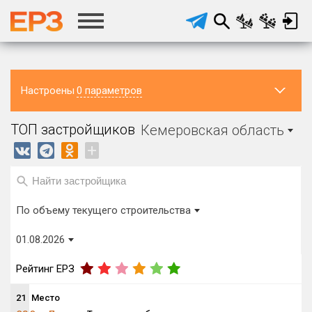
Настроены
0 параметров
Регион ЖК
Район в
Населённый
ТОП застройщиков
Кемеровская область
регионе
пункт
Кемеровская область
Все
Все
+
Регион головного офиса
Виды домов
застройщика
Строится, м²
По объему текущего строительства
от
до
01.08.2026
Процент переноса сроков ввода
от
до
Рейтинг ЕРЗ
21
Место
NaN