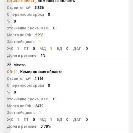
СЗ Эхо.Проект
, Тюменская область
Строится, м²
5 356
С переносом срока
0
%
0
Уточнение срока, мес.
0
Место по РФ
2298
Застройщиков
1
ЖК
1
ПТ
0
МД
1
БД
0
ДАП
0
Доля в регионе
1%
22
Место
NaN
СЗ-11
, Кемеровская область
Строится, м²
4 161
С переносом срока
0
%
0
Уточнение срока, мес.
0
Место по РФ
2479
Застройщиков
1
ЖК
1
ПТ
0
МД
1
БД
0
ДАП
0
Доля в регионе
0.78%