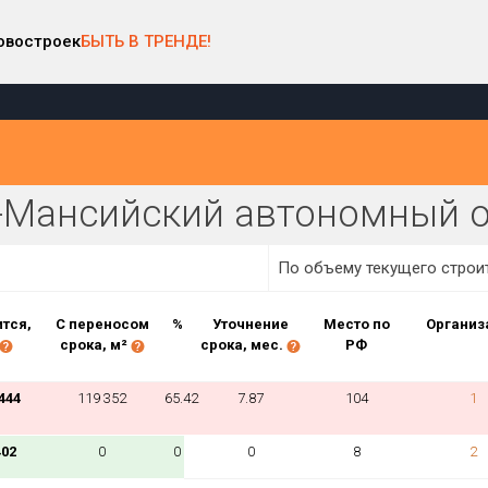
овостроек
БЫТЬ В ТРЕНДЕ!
арте
Район в регионе
Населённый пункт
-Мансийский автономный о
Все
Все
Виды домов
По объему текущего строи
тся,
С переносом
%
Уточнение
Место по
Организ
Процент переноса сроков ввода
срока, м²
срока, мес.
РФ
от
до
444
119 352
65.42
7.87
104
1
402
0
0
0
8
2