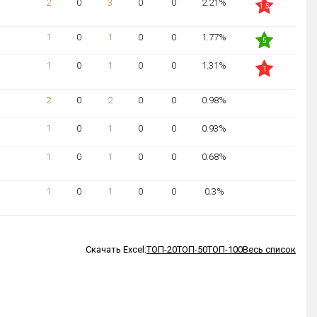
2
0
3
0
0
2.21%
1.5
1
0
1
0
0
1.77%
5
1
0
1
0
0
1.31%
1
2
0
2
0
0
0.98%
NaN
1
0
1
0
0
0.93%
NaN
1
0
1
0
0
0.68%
NaN
1
0
1
0
0
0.3%
NaN
Скачать Excel:
ТОП-20
ТОП-50
ТОП-100
Весь список