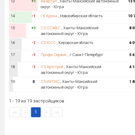
13
+1
Квартал
, Ханты-Мансийский автономный
13 
округ - Югра
14
-1
ГК Крона
, Новосибирская область
10 
15
+1
СЗ ССЖБС
, Ханты-Мансийский
8 0
автономный округ - Югра
16
-1
СЗ ЮСС
, Кировская область
6 0
17
-1
Профи Сервис
, г.Санкт-Петербург
5 6
18
-1
СЗ Артстрой
, Ханты-Мансийский
4 1
автономный округ - Югра
19
0
СЗ ИХТИС
, Ханты-Мансийский
1 8
автономный округ - Югра
1 - 19 из 19 застройщиков
««
«
1
»
»»