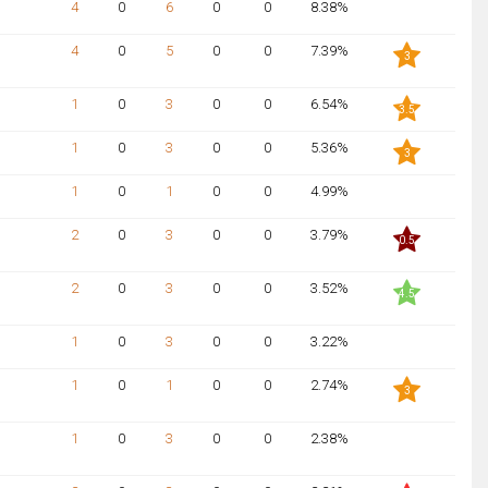
4
0
6
0
0
8.38%
NaN
4
0
5
0
0
7.39%
3
1
0
3
0
0
6.54%
3.5
1
0
3
0
0
5.36%
3
1
0
1
0
0
4.99%
NaN
2
0
3
0
0
3.79%
0.5
2
0
3
0
0
3.52%
4.5
1
0
3
0
0
3.22%
NaN
1
0
1
0
0
2.74%
3
1
0
3
0
0
2.38%
NaN