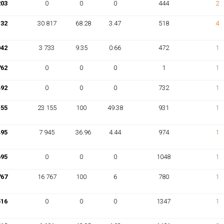
203
0
0
0
444
2
132
30 817
68.28
3.47
518
4
942
3 733
9.35
0.66
472
1
762
0
0
0
1
1
492
0
0
0
732
1
155
23 155
100
49.38
931
1
495
7 945
36.96
4.44
974
1
695
0
0
0
1048
1
767
16 767
100
6
780
1
516
0
0
0
1347
1