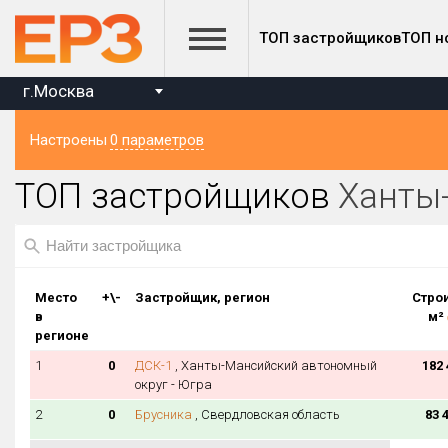
ТОП застройщиков
ТОП н
г.Москва
Настроены
0 параметров
Регион ЖК
на к
ТОП застройщиков
Ханты
Ханты-Мансийский автономный округ - Югра
Регион головного офиса застройщика
Место
+\-
Застройщик, регион
Строи
Строится, м²
в
м²
от
до
регионе
1
0
ДСК-1
, Ханты-Мансийский автономный
182 
округ - Югра
2
0
Брусника
, Свердловская область
83 