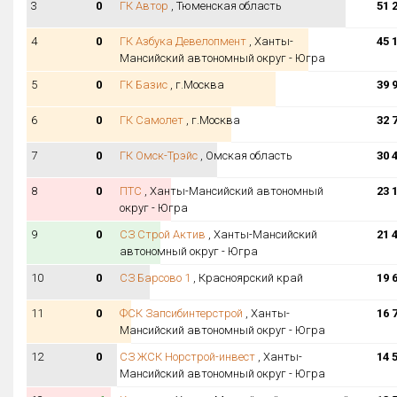
3
0
ГК Автор
, Тюменская область
51 
4
0
ГК Азбука Девелопмент
, Ханты-
45 
Мансийский автономный округ - Югра
5
0
ГК Базис
, г.Москва
39 
6
0
ГК Самолет
, г.Москва
32 
7
0
ГК Омск-Трэйс
, Омская область
30 
8
0
ПТС
, Ханты-Мансийский автономный
23 
округ - Югра
9
0
СЗ Строй Актив
, Ханты-Мансийский
21 
автономный округ - Югра
10
0
СЗ Барсово 1
, Красноярский край
19 
11
0
ФСК Запсибинтерстрой
, Ханты-
16 
Мансийский автономный округ - Югра
12
0
СЗ ЖСК Норстрой-инвест
, Ханты-
14 
Мансийский автономный округ - Югра