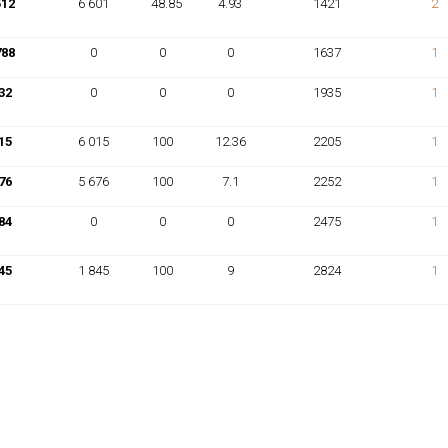
512
6 601
48.85
4.93
1421
2
788
0
0
0
1637
1
32
0
0
0
1935
1
15
6 015
100
12.36
2205
1
76
5 676
100
7.1
2252
1
84
0
0
0
2475
1
45
1 845
100
9
2824
1