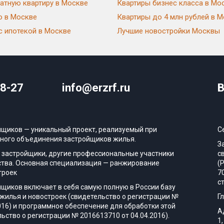
атную квартиру в Москве
Квартиры бизнес класса в Мо
ю в Москве
Квартиры до 4 млн рублей в 
с ипотекой в Москве
Лучшие новостройки Москвы
08-27
info@erzrf.ru
В
йщиков — уникальный проект, реализуемый при
С
ного объединения застройщиков жилья.
З
 застройщики, другие профессиональные участники
с
тва. Основная специализация — ранжирование
(
троек
7
с
йщиков включает в себя самую полную в России базу
жилья и новостроек (свидетельство о регистрации №
Г
016) и программное обеспечение для обработки этой
А
ьство о регистрации № 2016613710 от 04.04.2016).
1,