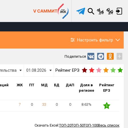
V САММИТ
Настроить фильтр
+
Поделиться
тельства
01.08.2026
Рейтинг ЕРЗ
аций
ЖК
ПТ
МД
БД
ДАП
Доля в
Рейтинг
регионе
ЕРЗ
7
0
33
0
0
8.63%
5
Скачать Excel:
ТОП-20
ТОП-50
ТОП-100
Весь список