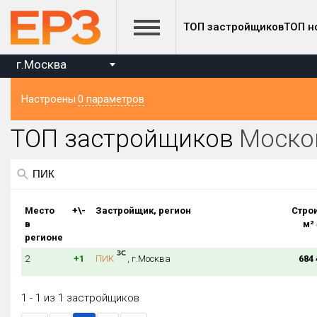
ТОП застройщиков
ТОП н
г.Москва
Настроены
0 параметров
Регион ЖК
на к
ТОП застройщиков
Моско
Московская область
Регион головного офиса застройщика
Место
+\-
Застройщик, регион
Строи
Строится, м²
в
м²
от
до
регионе
2
+1
ПИК
, г.Москва
684 
1 - 1 из 1 застройщиков