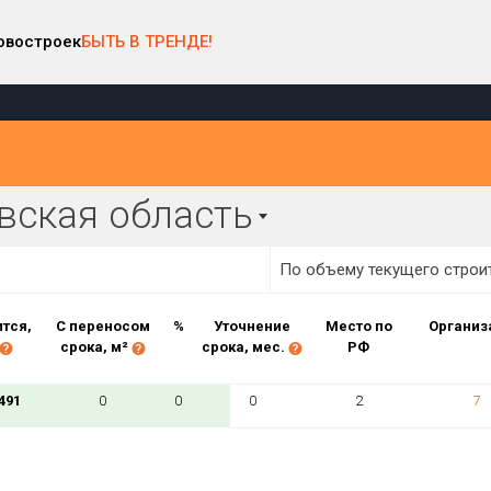
овостроек
БЫТЬ В ТРЕНДЕ!
арте
Район в регионе
Населённый пункт
вская область
Все
Все
Виды домов
По объему текущего строи
тся,
С переносом
%
Уточнение
Место по
Организ
Процент переноса сроков ввода
срока, м²
срока, мес.
РФ
от
до
491
0
0
0
2
7