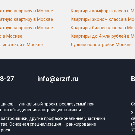
атную квартиру в Москве
Квартиры комфорт класса в М
атную квартиру в Москве
Квартиры эконом класса в Мо
атную квартиру в Москве
Квартиры бизнес класса в Мо
ю в Москве
Квартиры до 4 млн рублей в 
с ипотекой в Москве
Лучшие новостройки Москвы
08-27
info@erzrf.ru
В
йщиков — уникальный проект, реализуемый при
С
ного объединения застройщиков жилья.
З
 застройщики, другие профессиональные участники
с
тва. Основная специализация — ранжирование
(
троек
7