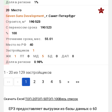
Доля в регионе
1%
20
Место
0.5
Seven Suns Development
, г.Санкт-Петербург
Строится, м²
190 523
С переносом срока
190 523
%
100
Уточнение срока, мес.
55.01
Место по РФ
40
Застройщиков
1
ЖК
1
ПТ
0
МД
5
БД
0
ДАП
0
Доля в регионе
0.98%
1 - 20 из 129 застройщиков
««
«
1
2
3
4
5
»
»»
Скачать Excel:
ТОП-20
ТОП-50
ТОП-100
Весь список
ЕРЗ предоставляет выгрузки из базы данных о 60