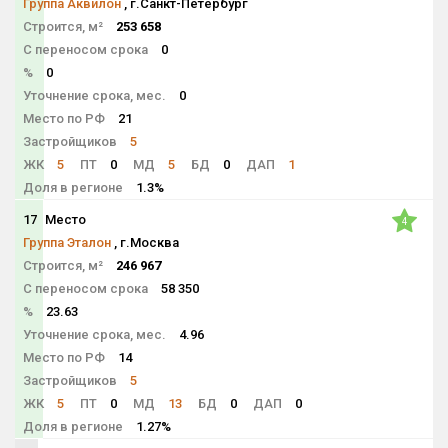
Группа Аквилон
, г.Санкт-Петербург
Строится, м²
253 658
С переносом срока
0
%
0
Уточнение срока, мес.
0
Место по РФ
21
Застройщиков
5
ЖК
5
ПТ
0
МД
5
БД
0
ДАП
1
Доля в регионе
1.3%
17
Место
4
Группа Эталон
, г.Москва
Строится, м²
246 967
С переносом срока
58 350
%
23.63
Уточнение срока, мес.
4.96
Место по РФ
14
Застройщиков
5
ЖК
5
ПТ
0
МД
13
БД
0
ДАП
0
Доля в регионе
1.27%