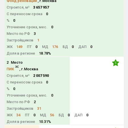
Фонд реновации
, г.Москва
Строится, м²
3 657 957
С переносом срока
0
%
0
Уточнение срока, мес.
0
Место по РФ
3
Застройщиков
1
ЖК
149
ПТ
0
МД
176
БД
0
ДАП
0
Доля в регионе
18.78%
2
Место
5
ПИК
, г.Москва
Строится, м²
2 007 590
С переносом срока
0
%
0
Уточнение срока, мес.
0
Место по РФ
2
Застройщиков
31
ЖК
34
ПТ
0
МД
56
БД
0
ДАП
0
Доля в регионе
10.31%