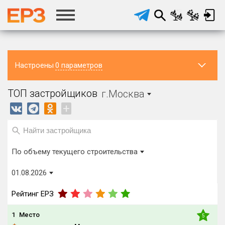
Настроены
0 параметров
Регион ЖК
Старая
Район в
Населённый
ТОП застройщиков
г.Москва
регионе
пункт
Москва
г.Москва
Все
Все
+
Новая
Москва
Регион головного офиса
Виды домов
застройщика
Строится, м²
По объему текущего строительства
от
до
01.08.2026
Процент переноса сроков ввода
от
до
Рейтинг ЕРЗ
1
Место
5