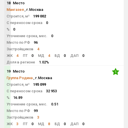
18
Место
NaN
Мангазея
, г.Москва
Строится, м²
199 002
С переносом срока
0
%
0
Уточнение срока, мес.
0
Место по РФ
96
Застройщиков
4
ЖК
4
ПТ
0
МД
4
БД
0
ДАП
0
Доля в регионе
1.02%
19
Место
5
Группа Родина
, г.Москва
Строится, м²
195 099
С переносом срока
32 953
%
16.89
Уточнение срока, мес.
0.51
Место по РФ
99
Застройщиков
3
ЖК
3
ПТ
0
МД
8
БД
0
ДАП
0