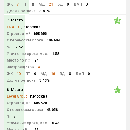
ЖК
7
ПТ
0
МД
21
БД
0
ДАП
0
Доля в регионе
3.81%
7
Место
4.5
ГК А101
, г.Москва
Строится, м²
608 605
С переносом срока
106 604
%
17.52
Уточнение срока, мес.
1.58
Место по РФ
24
Застройщиков
4
ЖК
10
ПТ
0
МД
16
БД
0
ДАП
0
Доля в регионе
3.13%
8
Место
4.5
Level Group
, г.Москва
Строится, м²
605 520
С переносом срока
43 058
%
7.11
Уточнение срока, мес.
0.43
Место по РФ
22