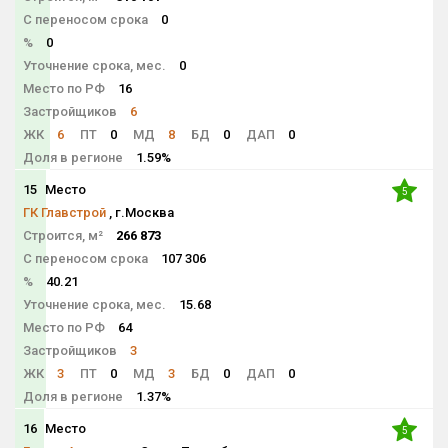
С переносом срока
0
%
0
Уточнение срока, мес.
0
Место по РФ
16
Застройщиков
6
ЖК
6
ПТ
0
МД
8
БД
0
ДАП
0
Доля в регионе
1.59%
15
Место
5
ГК Главстрой
, г.Москва
Строится, м²
266 873
С переносом срока
107 306
%
40.21
Уточнение срока, мес.
15.68
Место по РФ
64
Застройщиков
3
ЖК
3
ПТ
0
МД
3
БД
0
ДАП
0
Доля в регионе
1.37%
16
Место
5