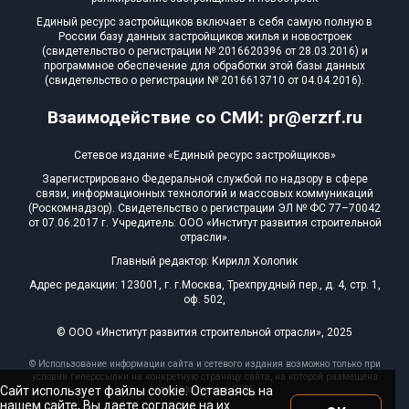
Единый ресурс застройщиков включает в себя самую полную в
России базу данных застройщиков жилья и новостроек
(свидетельство о регистрации № 2016620396 от 28.03.2016) и
программное обеспечение для обработки этой базы данных
(свидетельство о регистрации № 2016613710 от 04.04.2016).
Взаимодействие со СМИ: pr@erzrf.ru
Сетевое издание «Единый ресурс застройщиков»
Зарегистрировано Федеральной службой по надзору в сфере
связи, информационных технологий и массовых коммуникаций
(Роскомнадзор). Свидетельство о регистрации ЭЛ № ФС 77–70042
от 07.06.2017 г. Учредитель: ООО «Институт развития строительной
отрасли».
Главный редактор: Кирилл Холопик
Адрес редакции: 123001, г. г.Москва, Трехпрудный пер., д. 4, стр. 1,
оф. 502,
© ООО «Институт развития строительной отрасли», 2025
© Использование информации сайта и сетевого издания возможно только при
условии гиперссылки на конкретную страницу сайта, на которой размещена
Сайт использует файлы cookie. Оставаясь на
эта информация, 2025
нашем сайте, Вы даете согласие на их