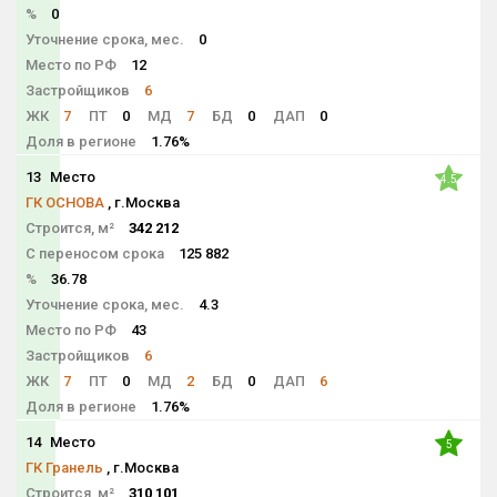
%
0
Уточнение срока, мес.
0
Место по РФ
12
Застройщиков
6
ЖК
7
ПТ
0
МД
7
БД
0
ДАП
0
Доля в регионе
1.76%
13
Место
4.5
ГК ОСНОВА
, г.Москва
Строится, м²
342 212
С переносом срока
125 882
%
36.78
Уточнение срока, мес.
4.3
Место по РФ
43
Застройщиков
6
ЖК
7
ПТ
0
МД
2
БД
0
ДАП
6
Доля в регионе
1.76%
14
Место
5
ГК Гранель
, г.Москва
Строится, м²
310 101