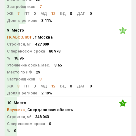
Застройщиков
7
ЖК
7
ПТ
0
МД
12
БД
0
ДАП
0
Доля в регионе
3.11%
9
Место
4.5
ГК АБСОЛЮТ
, г.Москва
Строится, м²
427 009
С переносом срока
80 978
%
18.96
Уточнение срока, мес.
3.65
Место по РФ
29
Застройщиков
3
ЖК
3
ПТ
0
МД
12
БД
0
ДАП
0
Доля в регионе
2.19%
10
Место
5
Брусника
, Свердловская область
Строится, м²
348 043
С переносом срока
0
%
0