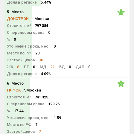
Доля в регионе
5.44%
5
Место
4.5
ДОНСТРОЙ
, г.Москва
Строится, м²
797 384
С переносом срока
0
%
0
Уточнение срока, мес.
0
Место по РФ
20
Застройщиков
10
ЖК
8
ПТ
0
МД
21
БД
0
ДАП
0
Доля в регионе
4.09%
6
Место
4
ГК ФСК
, г.Москва
Строится, м²
741 325
С переносом срока
129 261
%
17.44
Уточнение срока, мес.
1.59
Место по РФ
7
Застройщиков
7