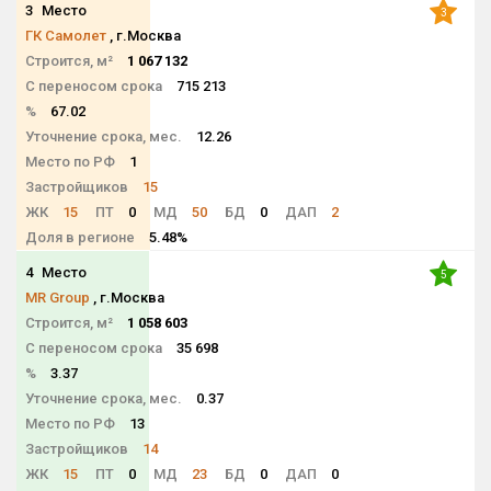
3
Место
3
ГК Самолет
, г.Москва
Строится, м²
1 067 132
С переносом срока
715 213
%
67.02
Уточнение срока, мес.
12.26
Место по РФ
1
Застройщиков
15
ЖК
15
ПТ
0
МД
50
БД
0
ДАП
2
Доля в регионе
5.48%
4
Место
5
MR Group
, г.Москва
Строится, м²
1 058 603
С переносом срока
35 698
%
3.37
Уточнение срока, мес.
0.37
Место по РФ
13
Застройщиков
14
ЖК
15
ПТ
0
МД
23
БД
0
ДАП
0