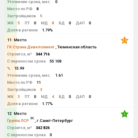
Уточнение срока, мес.
0
Место по РФ
8
Застройщиков
5
ЖК
5
ПТ
0
МД
8
БД
0
ДАП
0
Доля в регионе
1.79%
11
Место
3.5
ГК Страна Девелопмент
, Тюменская область
Строится, м²
344 716
С переносом срока
55 108
%
15.99
Уточнение срока, мес.
1.61
Место по РФ
11
Застройщиков
3
ЖК
3
ПТ
0
МД
4
БД
0
ДАП
0
Доля в регионе
1.77%
12
Место
5
Группа ЛСР
, г.Санкт-Петербург
Строится, м²
342 826
С переносом срока
0