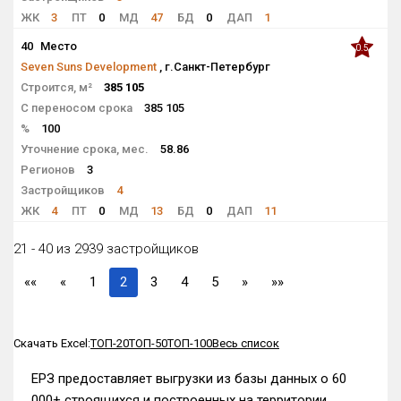
ЖК
3
ПТ
0
МД
47
БД
0
ДАП
1
40
Место
0.5
Seven Suns Development
, г.Санкт-Петербург
Строится, м²
385 105
С переносом срока
385 105
%
100
Уточнение срока, мес.
58.86
Регионов
3
Застройщиков
4
ЖК
4
ПТ
0
МД
13
БД
0
ДАП
11
21 - 40 из 2939 застройщиков
««
«
1
2
3
4
5
»
»»
Скачать Excel:
ТОП-20
ТОП-50
ТОП-100
Весь список
ЕРЗ предоставляет выгрузки из базы данных о 60
000+ строящихся и построенных на территории