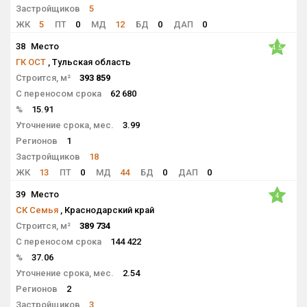
Застройщиков
5
ЖК
5
ПТ
0
МД
12
БД
0
ДАП
0
38
Место
4.5
ГК ОСТ
, Тульская область
Строится, м²
393 859
С переносом срока
62 680
%
15.91
Уточнение срока, мес.
3.99
Регионов
1
Застройщиков
18
ЖК
13
ПТ
0
МД
44
БД
0
ДАП
0
39
Место
4
СК Семья
, Краснодарский край
Строится, м²
389 734
С переносом срока
144 422
%
37.06
Уточнение срока, мес.
2.54
Регионов
2
Застройщиков
3