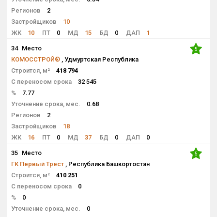
Регионов
2
Застройщиков
10
ЖК
10
ПТ
0
МД
15
БД
0
ДАП
1
34
Место
5
КОМОССТРОЙ®
, Удмуртская Республика
Строится, м²
418 794
С переносом срока
32 545
%
7.77
Уточнение срока, мес.
0.68
Регионов
2
Застройщиков
18
ЖК
16
ПТ
0
МД
37
БД
0
ДАП
0
35
Место
5
ГК Первый Трест
, Республика Башкортостан
Строится, м²
410 251
С переносом срока
0
%
0
Уточнение срока, мес.
0