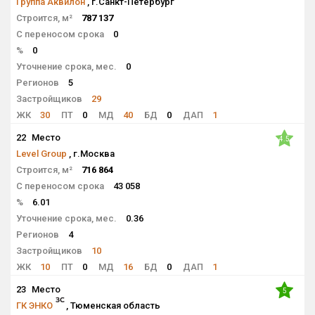
Группа Аквилон
, г.Санкт-Петербург
Строится, м²
787 137
С переносом срока
0
%
0
Уточнение срока, мес.
0
Регионов
5
Застройщиков
29
ЖК
30
ПТ
0
МД
40
БД
0
ДАП
1
22
Место
4.5
Level Group
, г.Москва
Строится, м²
716 864
С переносом срока
43 058
%
6.01
Уточнение срока, мес.
0.36
Регионов
4
Застройщиков
10
ЖК
10
ПТ
0
МД
16
БД
0
ДАП
1
23
Место
5
ГК ЭНКО
, Тюменская область