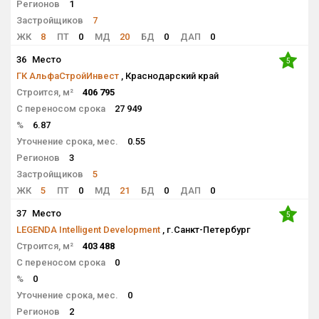
Регионов
1
Застройщиков
7
ЖК
8
ПТ
0
МД
20
БД
0
ДАП
0
36
Место
5
ГК АльфаСтройИнвест
, Краснодарский край
Строится, м²
406 795
С переносом срока
27 949
%
6.87
Уточнение срока, мес.
0.55
Регионов
3
Застройщиков
5
ЖК
5
ПТ
0
МД
21
БД
0
ДАП
0
37
Место
5
LEGENDA Intelligent Development
, г.Санкт-Петербург
Строится, м²
403 488
С переносом срока
0
%
0
Уточнение срока, мес.
0
Регионов
2