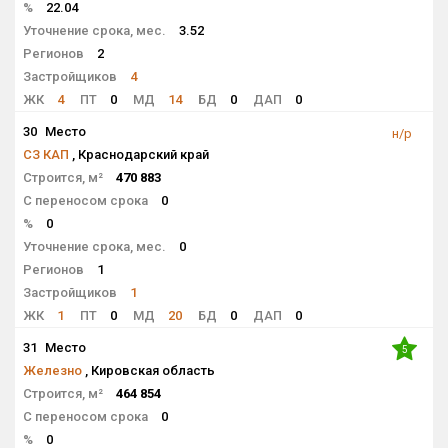
%
22.04
Уточнение срока, мес.
3.52
Регионов
2
Застройщиков
4
ЖК
4
ПТ
0
МД
14
БД
0
ДАП
0
30
Место
н/р
СЗ КАП
, Краснодарский край
Строится, м²
470 883
С переносом срока
0
%
0
Уточнение срока, мес.
0
Регионов
1
Застройщиков
1
ЖК
1
ПТ
0
МД
20
БД
0
ДАП
0
31
Место
5
Железно
, Кировская область
Строится, м²
464 854
С переносом срока
0
%
0