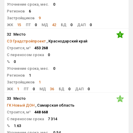
Уточнение срока, мес.
0
Регионов
6
Застройщиков
9
ЖК
15
ПТ
0
МД
42
БД
0
ДАП
0
32
Место
5
СЗ Градстройпроект
, Краснодарский край
Строится, м²
453 268
С переносом срока
0
%
0
Уточнение срока, мес.
0
Регионов
1
Застройщиков
1
ЖК
1
ПТ
0
МД
36
БД
0
ДАП
0
33
Место
4.5
ГК Новый ДОН
, Самарская область
Строится, м²
448 668
С переносом срока
7 314
%
1.63
Уточнение срока, мес.
0.54