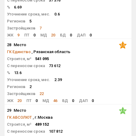
С переносом срока
37 376
%
6.69
Уточнение срока, мес.
0.6
Регионов
5
Застройщиков
7
ЖК
9
ПТ
0
МД
20
БД
0
ДАП
0
28
Место
3.5
ГК Единство
, Рязанская область
Строится, м²
541 095
С переносом срока
73 612
%
13.6
Уточнение срока, мес.
2.39
Регионов
2
Застройщиков
22
ЖК
20
ПТ
0
МД
46
БД
0
ДАП
0
29
Место
4.5
ГК АБСОЛЮТ
, г.Москва
Строится, м²
489 152
С переносом срока
107 812