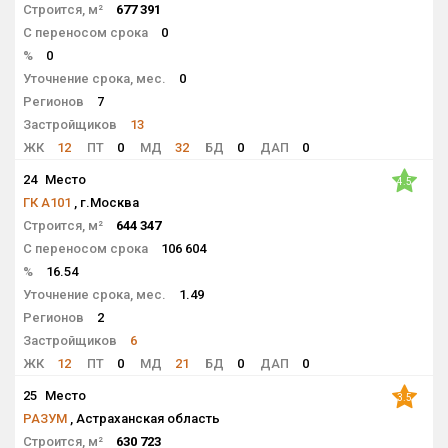
Строится, м²
677 391
С переносом срока
0
%
0
Уточнение срока, мес.
0
Регионов
7
Застройщиков
13
ЖК
12
ПТ
0
МД
32
БД
0
ДАП
0
24
Место
4.5
ГК А101
, г.Москва
Строится, м²
644 347
С переносом срока
106 604
%
16.54
Уточнение срока, мес.
1.49
Регионов
2
Застройщиков
6
ЖК
12
ПТ
0
МД
21
БД
0
ДАП
0
25
Место
3.5
РАЗУМ
, Астраханская область
Строится, м²
630 723