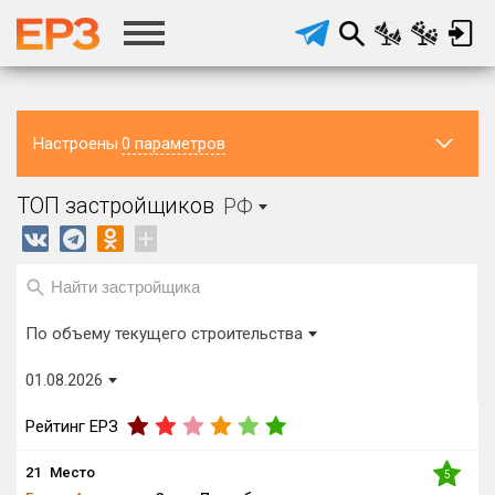
Настроены
0 параметров
Регион ЖК
Район в
Населённый
ТОП застройщиков
РФ
регионе
пункт
РФ
Все
Все
+
Регион головного офиса
Виды домов
застройщика
Строится, м²
По объему текущего строительства
от
до
01.08.2026
Процент переноса сроков ввода
от
до
Рейтинг ЕРЗ
21
Место
5