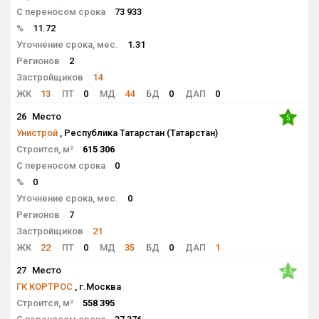
С переносом срока
73 933
%
11.72
Уточнение срока, мес.
1.31
Регионов
2
Застройщиков
14
ЖК
13
ПТ
0
МД
44
БД
0
ДАП
0
26
Место
5
Унистрой
, Республика Татарстан (Татарстан)
Строится, м²
615 306
С переносом срока
0
%
0
Уточнение срока, мес.
0
Регионов
7
Застройщиков
21
ЖК
22
ПТ
0
МД
35
БД
0
ДАП
1
27
Место
4.5
ГК КОРТРОС
, г.Москва
Строится, м²
558 395