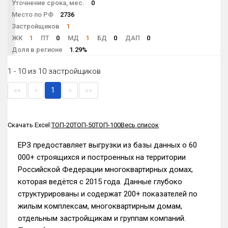
Уточнение срока, мес.
0
Место по РФ
2736
Застройщиков
1
ЖК
1
ПТ
0
МД
1
БД
0
ДАП
0
Доля в регионе
1.29%
1 - 10 из 10 застройщиков
««
«
1
»
»»
Скачать Excel:
ТОП-20
ТОП-50
ТОП-100
Весь список
ЕРЗ предоставляет выгрузки из базы данных о 60
000+ строящихся и построенных на территории
Российской Федерации многоквартирных домах,
которая ведётся с 2015 года. Данные глубоко
структурированы и содержат 200+ показателей по
жилым комплексам, многоквартирным домам,
отдельным застройщикам и группам компаний.