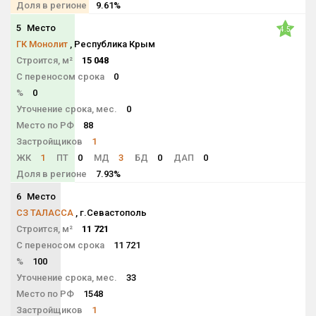
Доля в регионе
9.61%
5
Место
4.5
ГК Монолит
, Республика Крым
Строится, м²
15 048
С переносом срока
0
%
0
Уточнение срока, мес.
0
Место по РФ
88
Застройщиков
1
ЖК
1
ПТ
0
МД
3
БД
0
ДАП
0
Доля в регионе
7.93%
6
Место
NaN
СЗ ТАЛАССА
, г.Севастополь
Строится, м²
11 721
С переносом срока
11 721
%
100
Уточнение срока, мес.
33
Место по РФ
1548
Застройщиков
1