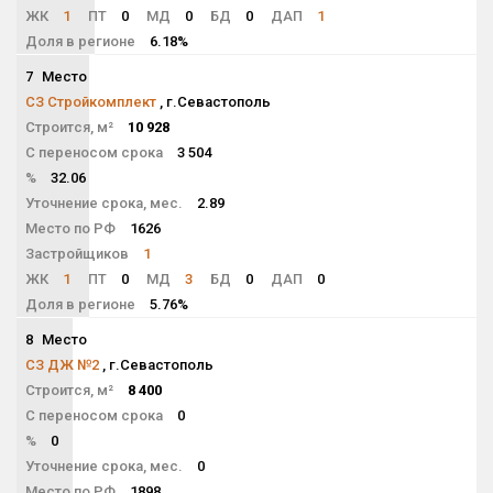
ЖК
1
ПТ
0
МД
0
БД
0
ДАП
1
Доля в регионе
6.18%
7
Место
NaN
СЗ Стройкомплект
, г.Севастополь
Строится, м²
10 928
С переносом срока
3 504
%
32.06
Уточнение срока, мес.
2.89
Место по РФ
1626
Застройщиков
1
ЖК
1
ПТ
0
МД
3
БД
0
ДАП
0
Доля в регионе
5.76%
8
Место
NaN
СЗ ДЖ №2
, г.Севастополь
Строится, м²
8 400
С переносом срока
0
%
0
Уточнение срока, мес.
0
Место по РФ
1898