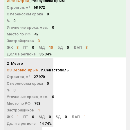
ИнтерСтрой
, Республика Крым
Строится, м²
68 972
С переносом срока
0
%
0
Уточнение срока, мес.
0
Место по РФ
42
Застройщиков
3
ЖК
3
ПТ
0
МД
10
БД
0
ДАП
3
Доля в регионе
36.34%
2
Место
NaN
СЗ Сервис-Крым
, г.Севастополь
Строится, м²
27 970
С переносом срока
0
%
0
Уточнение срока, мес.
0
Место по РФ
793
Застройщиков
1
ЖК
1
ПТ
0
МД
0
БД
0
ДАП
1
Доля в регионе
14.74%