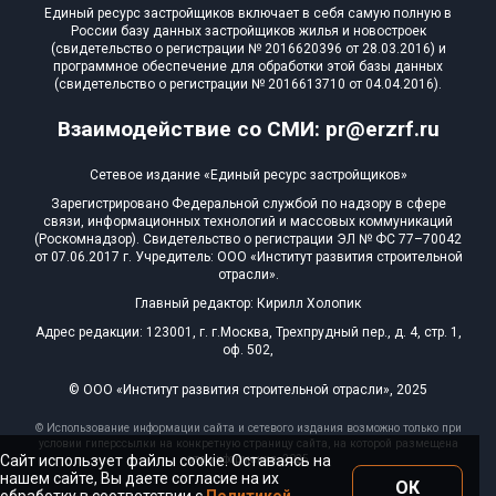
Единый ресурс застройщиков включает в себя самую полную в
России базу данных застройщиков жилья и новостроек
(свидетельство о регистрации № 2016620396 от 28.03.2016) и
программное обеспечение для обработки этой базы данных
(свидетельство о регистрации № 2016613710 от 04.04.2016).
Взаимодействие со СМИ: pr@erzrf.ru
Сетевое издание «Единый ресурс застройщиков»
Зарегистрировано Федеральной службой по надзору в сфере
связи, информационных технологий и массовых коммуникаций
(Роскомнадзор). Свидетельство о регистрации ЭЛ № ФС 77–70042
от 07.06.2017 г. Учредитель: ООО «Институт развития строительной
отрасли».
Главный редактор: Кирилл Холопик
Адрес редакции: 123001, г. г.Москва, Трехпрудный пер., д. 4, стр. 1,
оф. 502,
© ООО «Институт развития строительной отрасли», 2025
© Использование информации сайта и сетевого издания возможно только при
условии гиперссылки на конкретную страницу сайта, на которой размещена
Сайт использует файлы cookie. Оставаясь на
эта информация, 2025
нашем сайте, Вы даете согласие на их
ОК