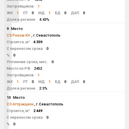
Застройщиков
1
ЖК
1
ПТ
0
МД
1
БД
0
ДАП
0
Доля в регионе
4.43%
9
Место
NaN
СЗ Реком Юг
, г.Севастополь
Строится, м²
4 359
С переносом срока
0
%
0
Уточнение срока, мес.
0
Место по РФ
2452
Застройщиков
1
ЖК
1
ПТ
0
МД
1
БД
0
ДАП
0
Доля в регионе
2.3%
10
Место
NaN
СЗ Аттракцион
, г.Севастополь
Строится, м²
2 449
С переносом срока
0
%
0