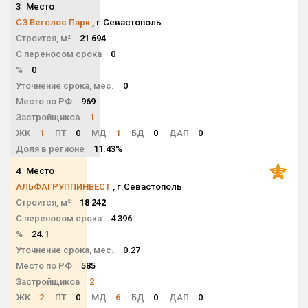
3
Место
NaN
СЗ Веголос Парк
, г.Севастополь
Строится, м²
21 694
С переносом срока
0
%
0
Уточнение срока, мес.
0
Место по РФ
969
Застройщиков
1
ЖК
1
ПТ
0
МД
1
БД
0
ДАП
0
Доля в регионе
11.43%
4
Место
3.5
АЛЬФАГРУППИНВЕСТ
, г.Севастополь
Строится, м²
18 242
С переносом срока
4 396
%
24.1
Уточнение срока, мес.
0.27
Место по РФ
585
Застройщиков
2
ЖК
2
ПТ
0
МД
6
БД
0
ДАП
0