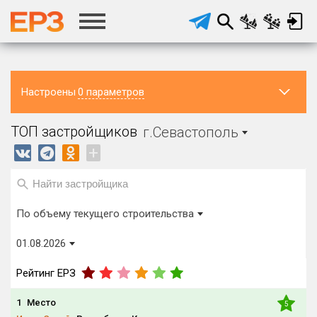
Настроены
0 параметров
Регион ЖК
Район в
Населённый
ТОП застройщиков
г.Севастополь
регионе
пункт
г.Севастополь
Все
Все
+
Регион головного офиса
Виды домов
застройщика
Строится, м²
По объему текущего строительства
от
до
01.08.2026
Процент переноса сроков ввода
от
до
Рейтинг ЕРЗ
1
Место
5