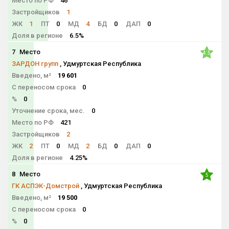
Место по РФ
46
Застройщиков
1
ЖК
1
ПТ
0
МД
4
БД
0
ДАП
0
Доля в регионе
6.5%
7
Место
4.5
ЗАРДОН групп
, Удмуртская Республика
Введено, м²
19 601
С переносом срока
0
%
0
Уточнение срока, мес.
0
Место по РФ
421
Застройщиков
2
ЖК
2
ПТ
0
МД
2
БД
0
ДАП
0
Доля в регионе
4.25%
8
Место
5
ГК АСПЭК-Домстрой
, Удмуртская Республика
Введено, м²
19 500
С переносом срока
0
%
0