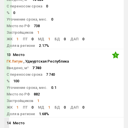
С переносом срока
0
%
0
Уточнение срока, мес.
0
Место по РФ
738
Застройщиков
1
ЖК
1
ПТ
0
МД
1
БД
0
ДАП
0
Доля в регионе
2.17%
13
Место
5
ГК Литум
, Удмуртская Республика
Введено, м²
7 740
С переносом срока
7 740
%
100
Уточнение срока, мес.
0.1
Место по РФ
882
Застройщиков
1
ЖК
1
ПТ
0
МД
1
БД
0
ДАП
0
Доля в регионе
1.68%
14
Место
NaN