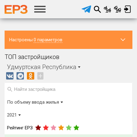
Настроены
0 параметров
Регион ЖК
Район в
Населённый
ТОП застройщиков
регионе
пункт
Удмуртская Республика
Все
Все
Удмуртская Республика
Регион головного офиса
Виды домов
+
застройщика
Строится, м²
от
до
По объему ввода жилья
Процент переноса сроков ввода
2021
от
до
Рейтинг ЕРЗ