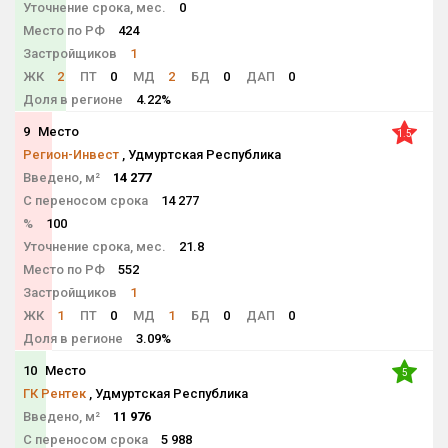
Уточнение срока, мес.
0
Место по РФ
424
Застройщиков
1
ЖК
2
ПТ
0
МД
2
БД
0
ДАП
0
Доля в регионе
4.22%
9
Место
1.5
Регион-Инвест
, Удмуртская Республика
Введено, м²
14 277
С переносом срока
14 277
%
100
Уточнение срока, мес.
21.8
Место по РФ
552
Застройщиков
1
ЖК
1
ПТ
0
МД
1
БД
0
ДАП
0
Доля в регионе
3.09%
10
Место
5
ГК Рентек
, Удмуртская Республика
Введено, м²
11 976
С переносом срока
5 988