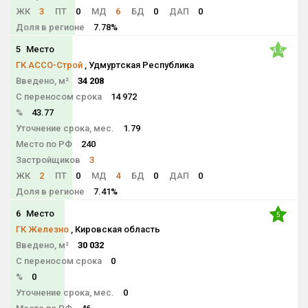
ЖК
3
ПТ
0
МД
6
БД
0
ДАП
0
Доля в регионе
7.78%
5
Место
4.5
ГК АССО-Строй
, Удмуртская Республика
Введено, м²
34 208
С переносом срока
14 972
%
43.77
Уточнение срока, мес.
1.79
Место по РФ
240
Застройщиков
3
ЖК
2
ПТ
0
МД
4
БД
0
ДАП
0
Доля в регионе
7.41%
6
Место
5
ГК Железно
, Кировская область
Введено, м²
30 032
С переносом срока
0
%
0
Уточнение срока, мес.
0