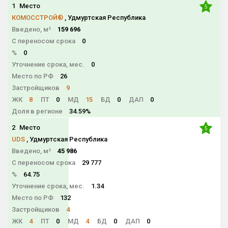
1
Место
5
КОМОССТРОЙ®
, Удмуртская Республика
Введено, м²
159 696
С переносом срока
0
%
0
Уточнение срока, мес.
0
Место по РФ
26
Застройщиков
9
ЖК
8
ПТ
0
МД
15
БД
0
ДАП
0
Доля в регионе
34.59%
2
Место
5
UDS
, Удмуртская Республика
Введено, м²
45 986
С переносом срока
29 777
%
64.75
Уточнение срока, мес.
1.34
Место по РФ
132
Застройщиков
4
ЖК
4
ПТ
0
МД
4
БД
0
ДАП
0