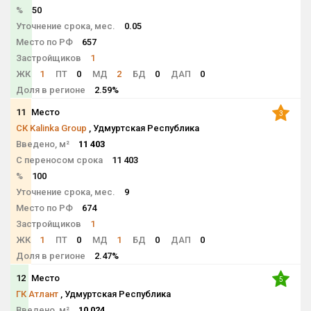
%
50
Уточнение срока, мес.
0.05
Место по РФ
657
Застройщиков
1
ЖК
1
ПТ
0
МД
2
БД
0
ДАП
0
Доля в регионе
2.59%
11
Место
3
СК Kalinka Group
, Удмуртская Республика
Введено, м²
11 403
С переносом срока
11 403
%
100
Уточнение срока, мес.
9
Место по РФ
674
Застройщиков
1
ЖК
1
ПТ
0
МД
1
БД
0
ДАП
0
Доля в регионе
2.47%
12
Место
5
ГК Атлант
, Удмуртская Республика
Введено, м²
10 024