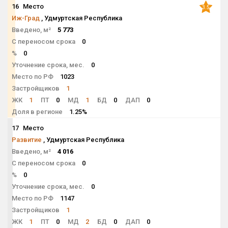
16
Место
3.5
Иж-Град
, Удмуртская Республика
Введено, м²
5 773
С переносом срока
0
%
0
Уточнение срока, мес.
0
Место по РФ
1023
Застройщиков
1
ЖК
1
ПТ
0
МД
1
БД
0
ДАП
0
Доля в регионе
1.25%
17
Место
NaN
Развитие
, Удмуртская Республика
Введено, м²
4 016
С переносом срока
0
%
0
Уточнение срока, мес.
0
Место по РФ
1147
Застройщиков
1
ЖК
1
ПТ
0
МД
2
БД
0
ДАП
0