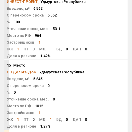
ИНВЕСТ-ПРОЕКТ
, Удмуртская Республика
Введено, м²
6 562
С переносом срока
6 562
%
100
Уточнение срока, мес.
53.1
Место по РФ
964
Застройщиков
1
ЖК
1
ПТ
0
МД
1
БД
0
ДАП
0
Доля в регионе
1.42%
15
Место
NaN
СЗ Дельта-Дом
, Удмуртская Республика
Введено, м²
5 845
С переносом срока
0
%
0
Уточнение срока, мес.
0
Место по РФ
1012
Застройщиков
1
ЖК
1
ПТ
0
МД
1
БД
0
ДАП
0
Доля в регионе
1.27%