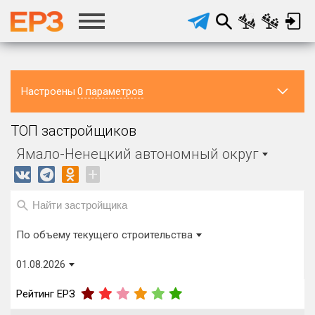
Настроены
0 параметров
Регион ЖК
Район в
Населённый
ТОП застройщиков
регионе
пункт
Ямало-Ненецкий автономный округ
Все
Все
Ямало-Ненецкий автономный округ
Регион головного офиса
Виды домов
+
застройщика
Строится, м²
от
до
По объему текущего строительства
Процент переноса сроков ввода
01.08.2026
от
до
Рейтинг ЕРЗ