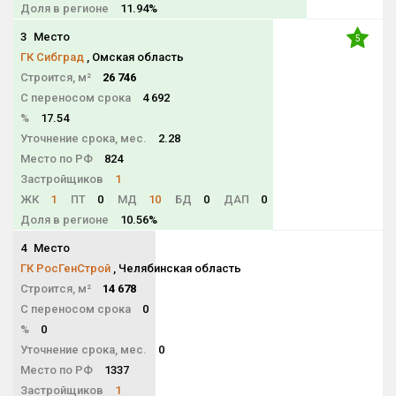
Доля в регионе
11.94%
3
Место
5
ГК Сибград
, Омская область
Строится, м²
26 746
С переносом срока
4 692
%
17.54
Уточнение срока, мес.
2.28
Место по РФ
824
Застройщиков
1
ЖК
1
ПТ
0
МД
10
БД
0
ДАП
0
Доля в регионе
10.56%
4
Место
NaN
ГК РосГенСтрой
, Челябинская область
Строится, м²
14 678
С переносом срока
0
%
0
Уточнение срока, мес.
0
Место по РФ
1337
Застройщиков
1