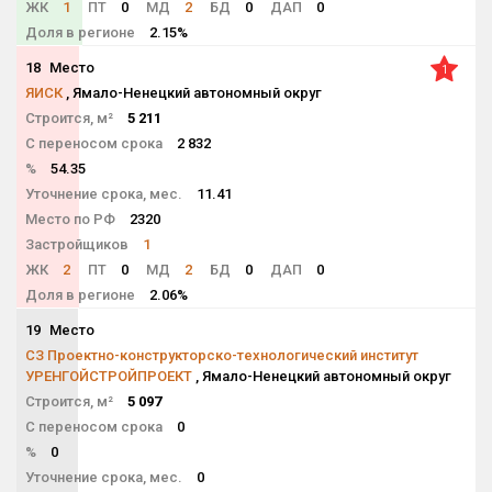
ЖК
1
ПТ
0
МД
2
БД
0
ДАП
0
Доля в регионе
2.15%
18
Место
1
ЯИСК
, Ямало-Ненецкий автономный округ
Строится, м²
5 211
С переносом срока
2 832
%
54.35
Уточнение срока, мес.
11.41
Место по РФ
2320
Застройщиков
1
ЖК
2
ПТ
0
МД
2
БД
0
ДАП
0
Доля в регионе
2.06%
19
Место
NaN
СЗ Проектно-конструкторско-технологический институт
УРЕНГОЙСТРОЙПРОЕКТ
, Ямало-Ненецкий автономный округ
Строится, м²
5 097
С переносом срока
0
%
0
Уточнение срока, мес.
0