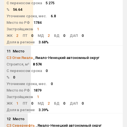
С переносом срока
5 275
%
56.64
Уточнение срока, мес.
6.8
Место по РФ
1784
Застройщиков
1
ЖК
2
ПТ
0
МД
2
БД
0
ДАП
0
Доля в регионе
3.68%
11
Место
NaN
СЗ Огни Ямала
, Ямало-Ненецкий автономный округ
Строится, м²
8 574
С переносом срока
0
%
0
Уточнение срока, мес.
0
Место по РФ
1879
Застройщиков
1
ЖК
1
ПТ
0
МД
2
БД
0
ДАП
0
Доля в регионе
3.39%
12
Место
NaN
СЗ Севернефть
, Ямало-Ненецкий автономный округ