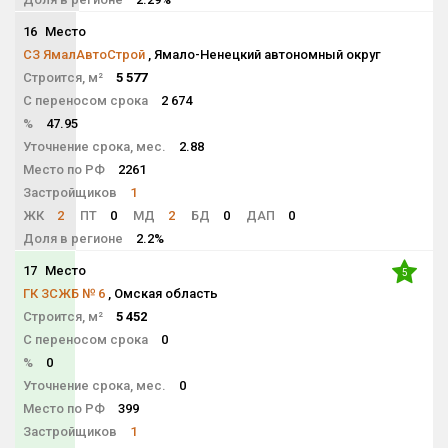
16
Место
NaN
СЗ ЯмалАвтоСтрой
, Ямало-Ненецкий автономный округ
Строится, м²
5 577
С переносом срока
2 674
%
47.95
Уточнение срока, мес.
2.88
Место по РФ
2261
Застройщиков
1
ЖК
2
ПТ
0
МД
2
БД
0
ДАП
0
Доля в регионе
2.2%
17
Место
5
ГК ЗСЖБ № 6
, Омская область
Строится, м²
5 452
С переносом срока
0
%
0
Уточнение срока, мес.
0
Место по РФ
399
Застройщиков
1