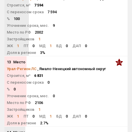
Строится, м²
7 594
С переносом срока
7 594
%
100
Уточнение срока, мес.
9
Место по РФ
2002
Застройщиков
1
ЖК
1
ПТ
0
МД
1
БД
0
ДАП
0
Доля в регионе
3%
13
Место
0.5
Урал-Регион ЛС
, Ямало-Ненецкий автономный округ
Строится, м²
6 831
С переносом срока
0
%
0
Уточнение срока, мес.
0
Место по РФ
2106
Застройщиков
1
ЖК
1
ПТ
0
МД
1
БД
0
ДАП
0
Доля в регионе
2.7%