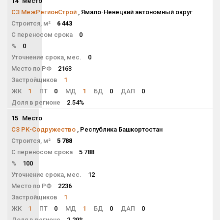
14
Место
NaN
СЗ МежРегионСтрой
, Ямало-Ненецкий автономный округ
Строится, м²
6 443
С переносом срока
0
%
0
Уточнение срока, мес.
0
Место по РФ
2163
Застройщиков
1
ЖК
1
ПТ
0
МД
1
БД
0
ДАП
0
Доля в регионе
2.54%
15
Место
NaN
СЗ РК-Содружество
, Республика Башкортостан
Строится, м²
5 788
С переносом срока
5 788
%
100
Уточнение срока, мес.
12
Место по РФ
2236
Застройщиков
1
ЖК
1
ПТ
0
МД
1
БД
0
ДАП
0
Доля в регионе
2.29%