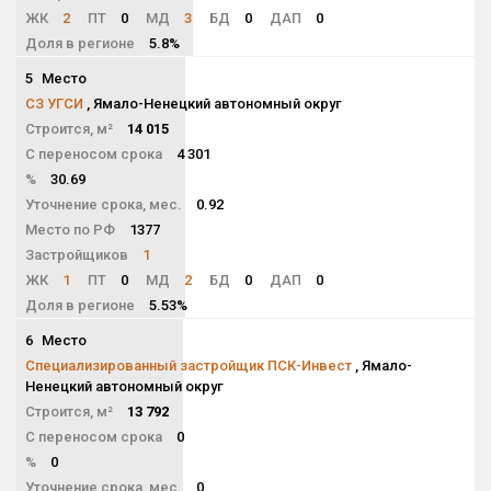
ЖК
2
ПТ
0
МД
3
БД
0
ДАП
0
Доля в регионе
5.8%
5
Место
NaN
СЗ УГСИ
, Ямало-Ненецкий автономный округ
Строится, м²
14 015
С переносом срока
4 301
%
30.69
Уточнение срока, мес.
0.92
Место по РФ
1377
Застройщиков
1
ЖК
1
ПТ
0
МД
2
БД
0
ДАП
0
Доля в регионе
5.53%
6
Место
NaN
Специализированный застройщик ПСК-Инвест
, Ямало-
Ненецкий автономный округ
Строится, м²
13 792
С переносом срока
0
%
0
Уточнение срока, мес.
0