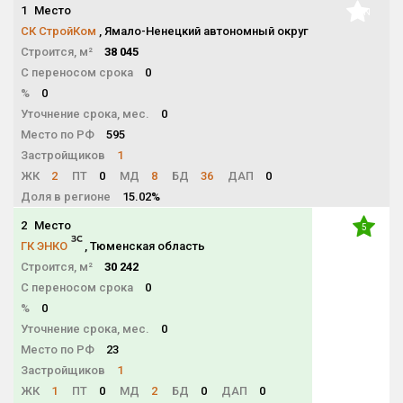
1
Место
NaN
СК СтройКом
, Ямало-Ненецкий автономный округ
Строится, м²
38 045
С переносом срока
0
%
0
Уточнение срока, мес.
0
Место по РФ
595
Застройщиков
1
ЖК
2
ПТ
0
МД
8
БД
36
ДАП
0
Доля в регионе
15.02%
2
Место
5
ГК ЭНКО
, Тюменская область
Строится, м²
30 242
С переносом срока
0
%
0
Уточнение срока, мес.
0
Место по РФ
23
Застройщиков
1
ЖК
1
ПТ
0
МД
2
БД
0
ДАП
0