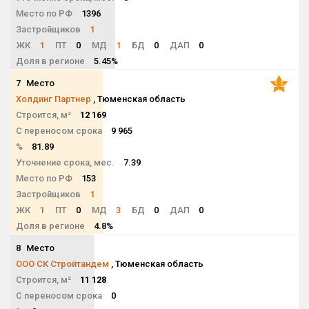
Место по РФ
1396
Застройщиков
1
ЖК
1
ПТ
0
МД
1
БД
0
ДАП
0
Доля в регионе
5.45%
7
Место
3.5
Холдинг Партнер
, Тюменская область
Строится, м²
12 169
С переносом срока
9 965
%
81.89
Уточнение срока, мес.
7.39
Место по РФ
153
Застройщиков
1
ЖК
1
ПТ
0
МД
3
БД
0
ДАП
0
Доля в регионе
4.8%
8
Место
NaN
ООО СК Стройтандем
, Тюменская область
Строится, м²
11 128
С переносом срока
0