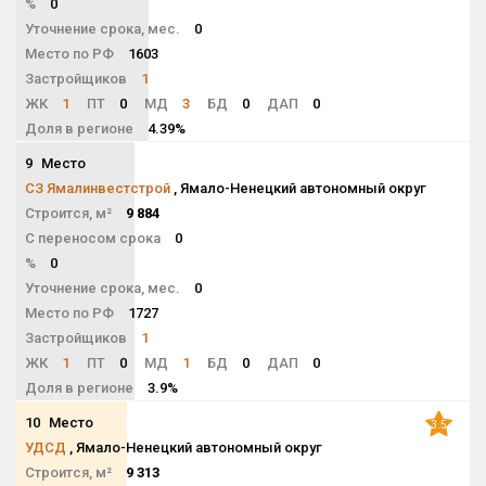
%
0
Уточнение срока, мес.
0
Место по РФ
1603
Застройщиков
1
ЖК
1
ПТ
0
МД
3
БД
0
ДАП
0
Доля в регионе
4.39%
9
Место
NaN
СЗ Ямалинвестстрой
, Ямало-Ненецкий автономный округ
Строится, м²
9 884
С переносом срока
0
%
0
Уточнение срока, мес.
0
Место по РФ
1727
Застройщиков
1
ЖК
1
ПТ
0
МД
1
БД
0
ДАП
0
Доля в регионе
3.9%
10
Место
3.5
УДСД
, Ямало-Ненецкий автономный округ
Строится, м²
9 313