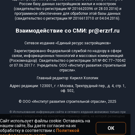
России базу данных застройщиков жилья и новостроек
(свидетельство о регистрации № 2016620396 от 28.03.2016) и
программное обеспечение для обработки этой базы данных
(свидетельство о регистрации № 2016613710 от 04.04.2016).
Взаимодействие со СМИ: pr@erzrf.ru
Сетевое издание «Единый ресурс застройщиков»
Зарегистрировано Федеральной службой по надзору в сфере
связи, информационных технологий и массовых коммуникаций
(Роскомнадзор). Свидетельство о регистрации ЭЛ № ФС 77–70042
от 07.06.2017 г. Учредитель: ООО «Институт развития строительной
отрасли».
Главный редактор: Кирилл Холопик
Адрес редакции: 123001, г. г.Москва, Трехпрудный пер., д. 4, стр. 1,
оф. 502,
© ООО «Институт развития строительной отрасли», 2025
© Использование информации сайта и сетевого издания возможно только при
условии гиперссылки на конкретную страницу сайта, на которой размещена
Сайт использует файлы cookie. Оставаясь на
эта информация, 2025
нашем сайте, Вы даете согласие на их
ОК
обработку в соответствии с
Политикой