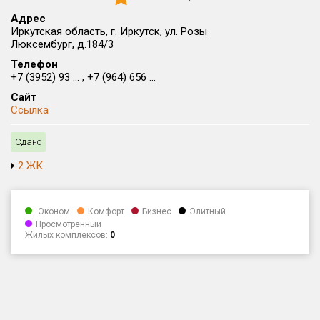
Округ
Адрес
Все
Иркутская область, г. Иркутск, ул. Розы
Люксембург, д.184/3
Район в городе
Телефон
Все
+7 (3952) 93 ... , +7 (964) 656 ...
Сайт
Ссылка
Цена
₽/м²
млн ₽
от
до
Сдано
Общая площадь, м²
2 ЖК
от
до
Срок сдачи
Эконом
Комфорт
Бизнес
Элитный
от
до
Просмотренный
Жилых комплексов:
0
Вид объекта
Кол-во комнат