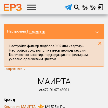
Настроены
1 параметр
×
Настройте фильтр подбора ЖК или квартиры.
Настройки сохранятся на весь период сессии.
Количество квартир, подходящих по фильтрам,
указано оранжевым цветом.
Застройщики
Регион ЖК
Иркутская область
×
МАИРТА
Район в регионе
Все
472
ID
147948001
Населённый пункт
Бренд
Компания МАИРТА
№1595 в РФ
3.5