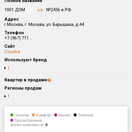
Полное название
Округ
1001 ДОМ
№2456 в РФ
н/р
NaN
Все
Адрес
г.Москва, г. Москва, ул. Барышиха, д.44
Район в городе
Все
Телефон
+7 (967) 711 ...
Сайт
Цена
₽/м²
млн ₽
Ссылка
от
до
Используют бренд
Общая площадь, м²
1
от
до
Квартир в продаже
Срок сдачи
Регионы продаж
от
до
1
Вид объекта
Эконом
Комфорт
Бизнес
Элитный
Кол-во комнат
Просмотренный
Жилых комплексов:
0