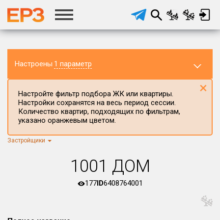
Настроены
1 параметр
×
Настройте фильтр подбора ЖК или квартиры.
Настройки сохранятся на весь период сессии.
Количество квартир, подходящих по фильтрам,
указано оранжевым цветом.
Застройщики
Регион ЖК
г.Москва
×
1001 ДОМ
Район в регионе
Все
177
ID
6408764001
Населённый пункт