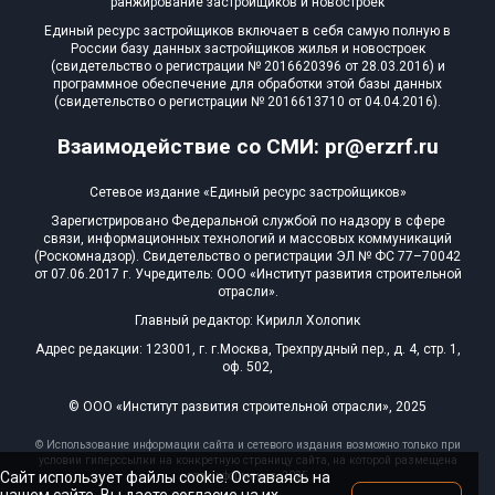
ранжирование застройщиков и новостроек
Единый ресурс застройщиков включает в себя самую полную в
России базу данных застройщиков жилья и новостроек
(свидетельство о регистрации № 2016620396 от 28.03.2016) и
программное обеспечение для обработки этой базы данных
(свидетельство о регистрации № 2016613710 от 04.04.2016).
Взаимодействие со СМИ: pr@erzrf.ru
Сетевое издание «Единый ресурс застройщиков»
Зарегистрировано Федеральной службой по надзору в сфере
связи, информационных технологий и массовых коммуникаций
(Роскомнадзор). Свидетельство о регистрации ЭЛ № ФС 77–70042
от 07.06.2017 г. Учредитель: ООО «Институт развития строительной
отрасли».
Главный редактор: Кирилл Холопик
Адрес редакции: 123001, г. г.Москва, Трехпрудный пер., д. 4, стр. 1,
оф. 502,
© ООО «Институт развития строительной отрасли», 2025
© Использование информации сайта и сетевого издания возможно только при
условии гиперссылки на конкретную страницу сайта, на которой размещена
Сайт использует файлы cookie. Оставаясь на
эта информация, 2025