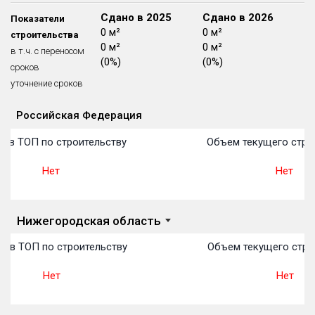
Блокированных домов
175 из 175
Сдано в 2024
Сдано в 2025
Сдано в 2026
Показатели
0 м²
0 м²
0 м²
строительства
Квартир, апартаментов,
0 м²
0 м²
0 м²
блоков в БД
56 039 из 56 039
в т.ч. с переносом
(0%)
(0%)
(0%)
сроков
уточнение сроков
Российская Федерация
Объекты
Объекты
Объекты
Объекты
Объекты
Объекты
Объекты
Объекты
Объекты
Объекты
Объекты
План 
План 
План 
План 
План 
План 
План 
План 
План 
План 
План 
 в ТОП по строительству
Объем текущего строи
Нет
Нет
Нижегородская область
 в ТОП по строительству
Объем текущего строи
Нет
Нет