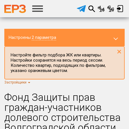
Настроены
2 параметра
×
Настройте фильтр подбора ЖК или квартиры.
Настройки сохранятся на весь период сессии.
Количество квартир, подходящих по фильтрам,
указано оранжевым цветом.
Регион ЖК
Все регионы
×
Застройщики
Район в регионе
Фонд Защиты прав
Все
граждан-участников
Населённый пункт
долевого строительства
Округ
Волгоградской области