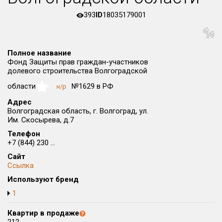
Все
393
ID
18035179001
Район в городе
Все
Полное название
Цена
₽/м²
млн ₽
Фонд Защиты прав граждан-участников
от
до
долевого строительства Волгоградской
области
№1629 в РФ
н/р
Общая площадь, м²
NaN
от
до
Адрес
Волгоградская область, г. Волгоград, ул.
Срок сдачи
Им. Скосырева, д.7
Сдан в 2022
от
до
Телефон
+7 (844) 230 ...
Вид объекта
Сайт
Ссылка
Кол-во комнат
Используют бренд
1
Квартир в продаже
Только новые