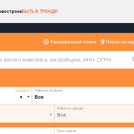
овостроек
БЫТЬ В ТРЕНДЕ!
Расширенный поиск
Поиск на ка
на карте
Район в регионе
×
Все
Район в городе
Все
²
Срок сдачи