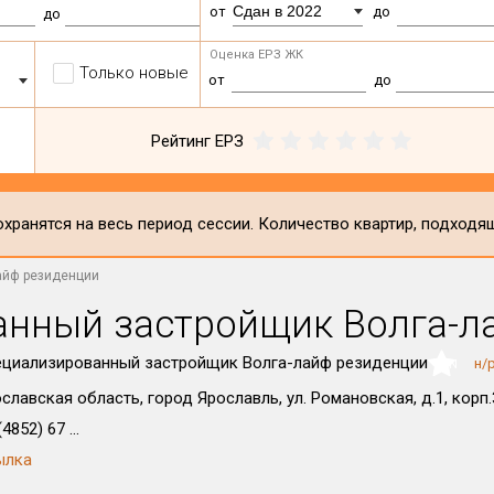
Сдан в 2022
от
до
до
Оценка ЕРЗ ЖК
Только новые
от
до
Рейтинг ЕРЗ
хранятся на весь период сессии. Количество квартир, подходя
айф резиденции
нный застройщик Волга-л
циализированный застройщик Волга-лайф резиденции
н/
NaN
славская область, город Ярославль, ул. Романовская, д.1, корп.
4852) 67 ...
ылка