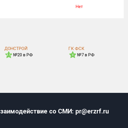
Нет
ДОНСТРОЙ
ГК ФСК
№20 в РФ
№7 в РФ
4.5
4
заимодействие со СМИ: pr@erzrf.ru