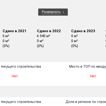
Развернуть
Сдано в 2021
Сдано в 2022
Сдано в 2023
0 м²
6 940 м²
0 м²
0 м²
0 м²
0 м²
(0%)
(0%)
(0%)
План
План
План
План
План
План
План
План
План
План
План
текущего строительства
Место в ТОП по ввод
Нет
Нет
текущего строительства
Доля в регионе по стро