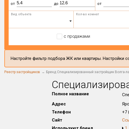
от
до
от
Вид объекта
Кол-во комнат
с продажами
Настройте фильтр подбора ЖК или квартиры. Настройки со
Реестр застройщиков
Бренд Специализированный застройщик Волга-л
Специализирова
Полное название
Спе
Адрес
Яро
Телефон
+7 (
Сайт
Сс
Используют бренд
1