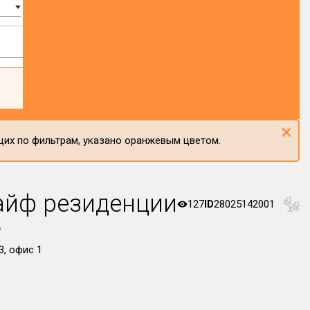
×
щих по фильтрам, указано оранжевым цветом.
айф резиденции
127
ID
28025142001
р
3, офис 1