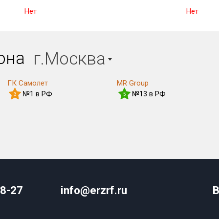
Нет
Нет
иона
г.Москва
ГК Самолет
MR Group
№1 в РФ
№13 в РФ
3
5
08-27
info@erzrf.ru
В