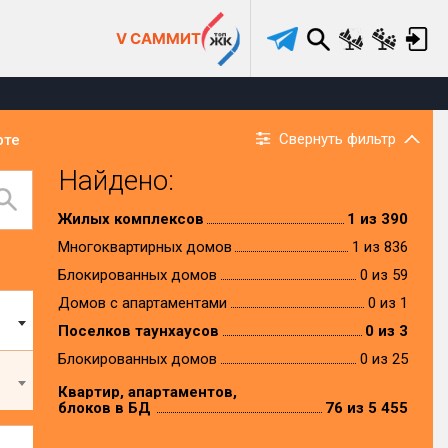
V САММИТ
Свернуть фильтр
рте
Найдено:
Жилых комплексов
1 из 390
Многоквартирных домов
1 из 836
Блокированных домов
0 из 59
Домов с апартаментами
0 из 1
Поселков таунхаусов
0 из 3
Блокированных домов
0 из 25
Квартир, апартаментов,
блоков в БД
76 из 5 455