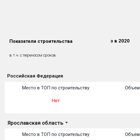
Сдано в 2018
Сдано в 2019
Сдано в 2020
Показатели строительства
0 м²
0 м²
0 м²
0 м²
0 м²
0 м²
в т.ч. с переносом сроков
(0%)
(0%)
(0%)
Российская Федерация
Объекты
Объекты
Объекты
Объекты
Объекты
Объекты
Объекты
Объекты
Объекты
Объекты
Объекты
Место в ТОП по строительству
Объем 
Нет
Ярославская область
Место в ТОП по строительству
Объем 