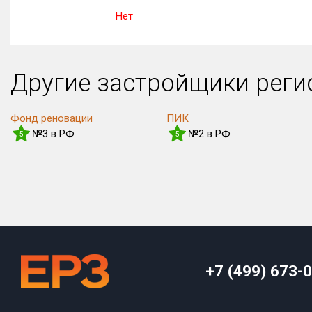
Нет
Другие застройщики рег
Фонд реновации
ПИК
№3 в РФ
№2 в РФ
5
5
+7 (499) 673-