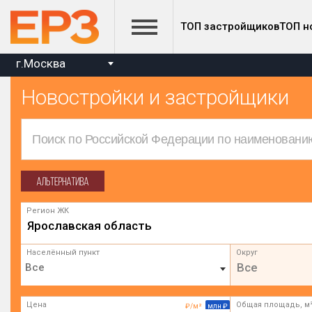
ТОП застройщиков
ТОП н
г.Москва
Новостройки и застройщики
Регион ЖК
Ярославская область
Населённый пункт
Округ
Все
Цена
Общая площадь, м
₽/м²
млн ₽