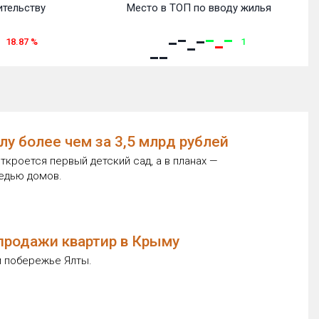
ительству
Место в ТОП по вводу жилья
18.87
%
1
у более чем за 3,5 млрд рублей
ткроется первый детский сад, а в планах —
редью домов.
 продажи квартир в Крыму
м побережье Ялты.