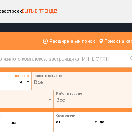
овостроек
БЫТЬ В ТРЕНДЕ!
Расширенный поиск
Поиск на ка
на карте
Район в регионе
×
Все
Район в городе
Все
²
Срок сдачи
от
до
до