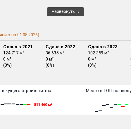
Развернуть
янию на 01.08.2026)
Сдано в 2021
Сдано в 2022
Сдано в 2023
124 717 м²
36 635 м²
102 359 м²
0 м²
0 м²
0 м²
(0%)
(0%)
(0%)
План передачи:
План 
План 
План 
План 
План 
План 
План 
План 
План 
План 
План 
перв
 текущего строительства
Место в ТОП по ввод
811 460
м²