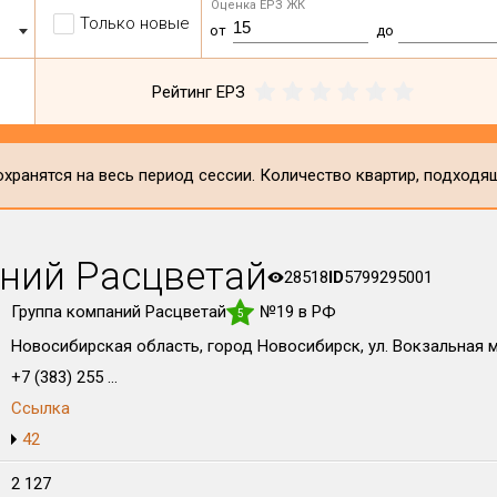
Оценка ЕРЗ ЖК
Только новые
от
до
Рейтинг ЕРЗ
хранятся на весь период сессии. Количество квартир, подходя
ний Расцветай
28518
ID
5799295001
Группа компаний Расцветай
№19 в РФ
5
Новосибирская область, город Новосибирск, ул. Вокзальная м
+7 (383) 255 ...
Ссылка
42
2 127