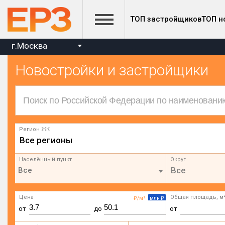
ТОП застройщиков
ТОП н
г.Москва
Новостройки и застройщики
Регион ЖК
Все регионы
Населённый пункт
Округ
Все
Цена
Общая площадь, м
₽/м²
млн ₽
от
до
от