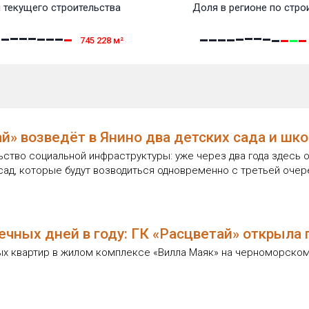
 текущего строительства
Доля в регионе по стро
745 228
м²
 возведёт в Янино два детских сада и школ
ьство социальной инфраструктуры: уже через два года здесь о
 сад, которые будут возводиться одновременно с третьей оче
нечных дней в году: ГК «Расцветай» открыла
ых квартир в жилом комплексе «Вилла Маяк» на черноморско