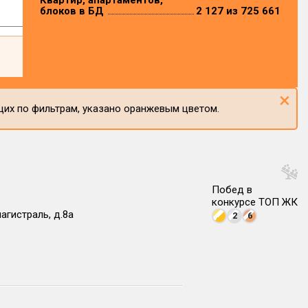
Квартир, апартаментов,
блоков в БД
2 127 из 725 661
×
щих по фильтрам, указано оранжевым цветом.
Побед в
конкурсе ТОП ЖК
агистраль, д.8а
2
6