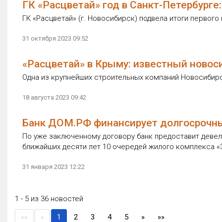
ГК «Расцветай» год в Санкт-Петербурге
ГК «Расцветай» (г. Новосибирск) подвела итоги первого 
31 октября 2023 09:52
«Расцветай» в Крыму: известный новос
Одна из крупнейших строительных компаний Новосибир
18 августа 2023 09:42
Банк ДОМ.РФ финансирует долгосрочны
По уже заключенному договору банк предоставит девело
ближайших десяти лет 10 очередей жилого комплекса «Э
31 января 2023 12:22
1 - 5 из 36 новостей
(current)
««
«
1
2
3
4
5
»
»»