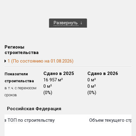
Развернуть
Регионы
строительства
1 (По состоянию на 01.08.2026)
Сдано в 2024
Сдано в 2025
Сдано в 2026
Показатели
16 554 м²
16 957 м²
0 м²
строительства
0 м²
0 м²
0 м²
в т.ч. с переносом
(0%)
(0%)
(0%)
сроков
Российская Федерация
Объекты
Объекты
Объекты
Объекты
Объекты
Объекты
Объекты
Объекты
Объекты
Объекты
Объекты
Объекты
План сдачи:
первон
План 
План 
План 
План 
План 
План 
План 
План 
План 
План 
План 
о в ТОП по строительству
Объем текущего стро