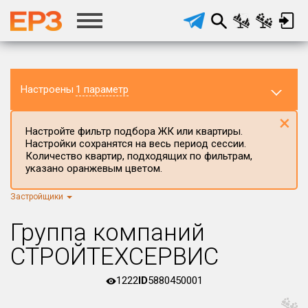
Настроены
1 параметр
×
Настройте фильтр подбора ЖК или квартиры.
Настройки сохранятся на весь период сессии.
Количество квартир, подходящих по фильтрам,
указано оранжевым цветом.
Регион ЖК
Оренбургская область
×
Застройщики
Район в регионе
Группа компаний
Все
СТРОЙТЕХСЕРВИС
Населённый пункт
1222
ID
5880450001
Округ