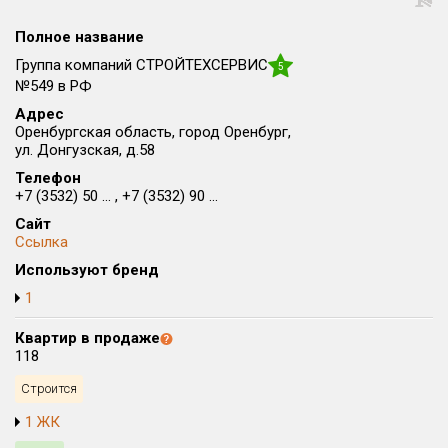
Все
Полное название
Район в городе
Все
Группа компаний СТРОЙТЕХСЕРВИС
5
№549 в РФ
Адрес
Цена
₽/м²
млн ₽
Оренбургская область, город Оренбург,
от
до
ул. Донгузская, д.58
Общая площадь, м²
Телефон
+7 (3532) 50 ... , +7 (3532) 90 ...
от
до
Сайт
Срок сдачи
Ссылка
от
до
Используют бренд
Вид объекта
1
Квартир в продаже
118
Кол-во комнат
Строится
1 ЖК
Только новые