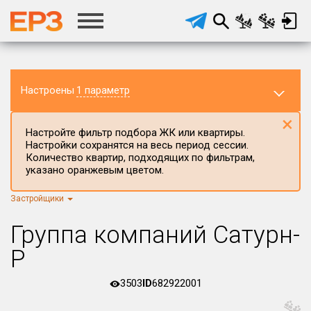
Настроены
1 параметр
×
Настройте фильтр подбора ЖК или квартиры.
Настройки сохранятся на весь период сессии.
Количество квартир, подходящих по фильтрам,
указано оранжевым цветом.
Регион ЖК
Все регионы
×
Застройщики
Район в регионе
Группа компаний Сатурн-
Все
Р
Населённый пункт
3503
ID
682922001
Округ