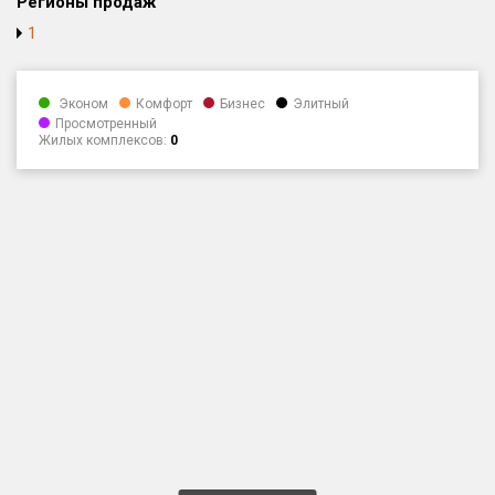
Регионы продаж
Оценка ЕРЗ ЖК
1
от
до
Эконом
Комфорт
Бизнес
Элитный
с продажами
Просмотренный
Жилых комплексов:
0
Рейтинг ЕРЗ
Найдено:
Жилых комплексов
6 из 20 785
Многоквартирных домов
25 из 60 297
Блокированных домов
0 из 3 141
Домов с апартаментами
0 из 1 050
Поселков таунхаусов
0 из 237
Многоквартирных домов
0 из 365
Блокированных домов
0 из 4 562