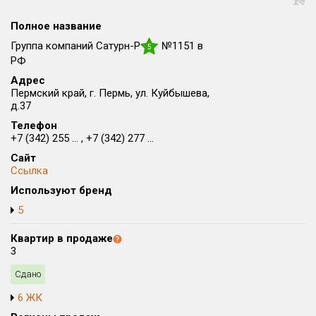
Все
Полное название
Район в городе
Все
Группа компаний Сатурн-Р
№1151 в
5
РФ
Адрес
Цена
₽/м²
млн ₽
Пермский край, г. Пермь, ул. Куйбышева,
от
до
д.37
Общая площадь, м²
Телефон
+7 (342) 255 ... , +7 (342) 277 ...
от
до
Сайт
Срок сдачи
Ссылка
Сдан в 2008
от
до
Используют бренд
Вид объекта
5
Квартир в продаже
3
Кол-во комнат
Сдано
6 ЖК
Только новые