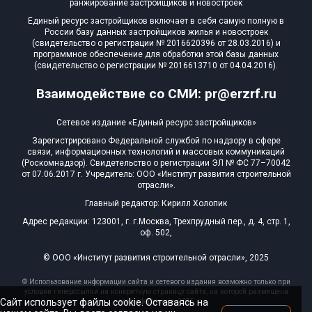
ранжирование застройщиков и новостроек
Единый ресурс застройщиков включает в себя самую полную в
России базу данных застройщиков жилья и новостроек
(свидетельство о регистрации № 2016620396 от 28.03.2016) и
программное обеспечение для обработки этой базы данных
(свидетельство о регистрации № 2016613710 от 04.04.2016).
Взаимодействие со СМИ: pr@erzrf.ru
Сетевое издание «Единый ресурс застройщиков»
Зарегистрировано Федеральной службой по надзору в сфере
связи, информационных технологий и массовых коммуникаций
(Роскомнадзор). Свидетельство о регистрации ЭЛ № ФС 77–70042
от 07.06.2017 г. Учредитель: ООО «Институт развития строительной
отрасли».
Главный редактор: Кирилл Холопик
Адрес редакции: 123001, г. г.Москва, Трехпрудный пер., д. 4, стр. 1,
оф. 502,
© ООО «Институт развития строительной отрасли», 2025
© Использование информации сайта и сетевого издания возможно только при
условии гиперссылки на конкретную страницу сайта, на которой размещена
Сайт использует файлы cookie. Оставаясь на
эта информация, 2025