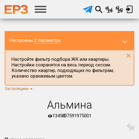
Настроены
2 параметра
×
Настройте фильтр подбора ЖК или квартиры.
Настройки сохранятся на весь период сессии.
Количество квартир, подходящих по фильтрам,
указано оранжевым цветом.
Регион ЖК
Все регионы
×
Застройщики
Район в регионе
Альмина
Все
Населённый пункт
1345
ID
7591975001
Округ