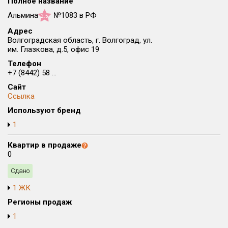
Все
Полное название
Альмина
№1083 в РФ
2.5
Район в городе
Все
Адрес
Волгоградская область, г. Волгоград, ул.
им. Глазкова, д.5, офис 19
Цена
₽/м²
млн ₽
Телефон
от
до
+7 (8442) 58 ...
Сайт
Общая площадь, м²
Ссылка
от
до
Используют бренд
Срок сдачи
1
от
до
Квартир в продаже
Вид объекта
0
Сдано
Кол-во комнат
1 ЖК
Регионы продаж
1
Только новые