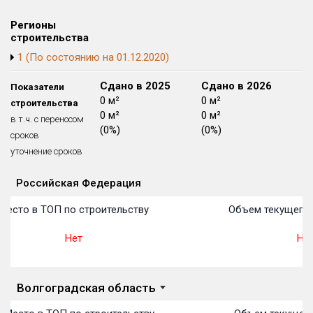
Домов с апартаментами
0 из 2
Регионы
Квартир, апартаментов,
строительства
блоков в БД
0 из 727 935
1 (По состоянию на 01.12.2020)
Сдано в 2024
Сдано в 2025
Сдано в 2026
Показатели
0 м²
0 м²
0 м²
строительства
0 м²
0 м²
0 м²
в т.ч. с переносом
(0%)
(0%)
(0%)
сроков
уточнение сроков
Российская Федерация
Объекты
Объекты
Объекты
Объекты
Объекты
Объекты
Объекты
Объекты
Объекты
Объекты
Объекты
План 
План 
План 
План 
План 
План 
План 
План 
План 
План 
План 
Место в ТОП по строительству
Объем текущего 
Нет
Нет
Волгоградская область