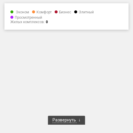
Оценка ЕРЗ ЖК
Эконом
Комфорт
Бизнес
Элитный
от
до
Просмотренный
Жилых комплексов:
0
с продажами
Рейтинг ЕРЗ
Найдено:
Жилых комплексов
1 из 20 793
Многоквартирных домов
2 из 60 323
Блокированных домов
0 из 3 141
Домов с апартаментами
0 из 1 048
Поселков таунхаусов
0 из 237
Многоквартирных домов
0 из 365
Развернуть
Блокированных домов
0 из 4 562