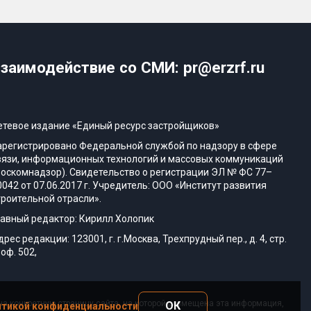
заимодействие со СМИ: pr@erzrf.ru
етевое издание «Единый ресурс застройщиков»
арегистрировано Федеральной службой по надзору в сфере
вязи, информационных технологий и массовых коммуникаций
Роскомнадзор). Свидетельство о регистрации ЭЛ № ФС 77–
0042 от 07.06.2017 г. Учредитель: ООО «Институт развития
троительной отрасли».
лавный редактор: Кирилл Холопик
дрес редакции: 123001, г. г.Москва, Трехпрудный пер., д. 4, стр.
 оф. 502,
а конкретную страницу сайта, на которой размещена эта информация,
ОК
тикой конфиденциальности