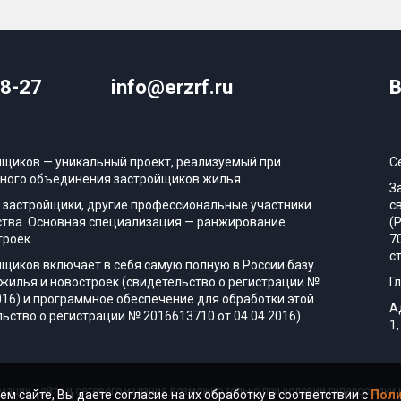
08-27
info@erzrf.ru
В
йщиков — уникальный проект, реализуемый при
С
ного объединения застройщиков жилья.
З
 застройщики, другие профессиональные участники
с
тва. Основная специализация — ранжирование
(
троек
7
с
йщиков включает в себя самую полную в России базу
жилья и новостроек (свидетельство о регистрации №
Г
016) и программное обеспечение для обработки этой
А
ьство о регистрации № 2016613710 от 04.04.2016).
1,
ации сайта и сетевого издания возможно только при условии гиперссылки н
ем сайте, Вы даете согласие на их обработку в соответствии с
Поли