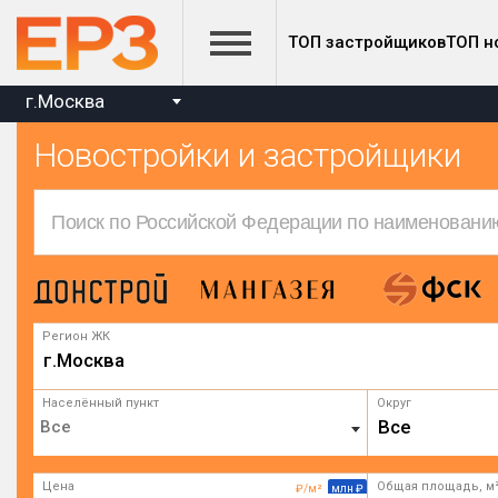
ТОП застройщиков
ТОП н
г.Москва
Новостройки и застройщики
Регион ЖК
г.Москва
Населённый пункт
Округ
Все
Цена
Общая площадь, м
₽/м²
млн ₽