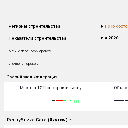
Регионы строительства
1 (По состо
Сдано в 2018
Сдано в 2019
Сдано в 2020
Показатели строительства
12 989 м²
9 748 м²
0 м²
12 989 м²
9 748 м²
0 м²
в т.ч. с переносом сроков
(100%)
(100%)
(0%)
20.69 месяцев
17.79 месяцев
уточнение сроков
Российская Федерация
Объекты
Объекты
Объекты
Объекты
Объекты
Объекты
Объекты
Объекты
Объекты
Объекты
Объекты
Объекты
Место в ТОП по строительству
Объем 
1 444
Республика Саха (Якутия)