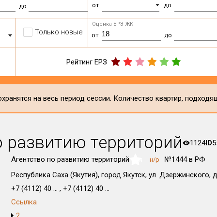
от
до
до
Оценка ЕРЗ ЖК
Только новые
от
до
Рейтинг ЕРЗ
хранятся на весь период сессии. Количество квартир, подходя
о развитию территорий
1124
ID
5
Агентство по развитию территорий
№1444 в РФ
н/р
NaN
Республика Саха (Якутия), город Якутск, ул. Дзержинского, д
+7 (4112) 40 ... , +7 (4112) 40 ...
Ссылка
2