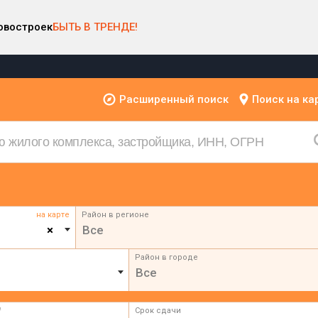
овостроек
БЫТЬ В ТРЕНДЕ!
Расширенный поиск
Поиск на ка
на карте
Район в регионе
×
Все
Район в городе
Все
²
Срок сдачи