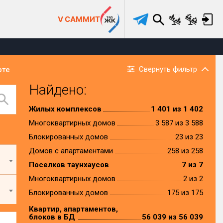
V САММИТ
Свернуть фильтр
рте
Найдено:
Жилых комплексов
1 401 из 1 402
Многоквартирных домов
3 587 из 3 588
Блокированных домов
23 из 23
Домов с апартаментами
258 из 258
Поселков таунхаусов
7 из 7
Многоквартирных домов
2 из 2
Блокированных домов
175 из 175
Квартир, апартаментов,
блоков в БД
56 039 из 56 039