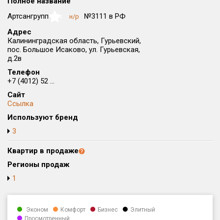
Полное название
Округ
Артсангрупп
№3111 в РФ
н/р
NaN
Все
Адрес
Калининградская область, Гурьевский,
Район в городе
пос. Большое Исаково, ул. Гурьевская,
Все
д.2в
Телефон
Цена
₽/м²
млн ₽
+7 (4012) 52 ...
от
до
Сайт
Ссылка
Общая площадь, м²
Используют бренд
от
до
3
Срок сдачи
от
до
Квартир в продаже
Регионы продаж
Вид объекта
1
Кол-во комнат
Эконом
Комфорт
Бизнес
Элитный
Просмотренный