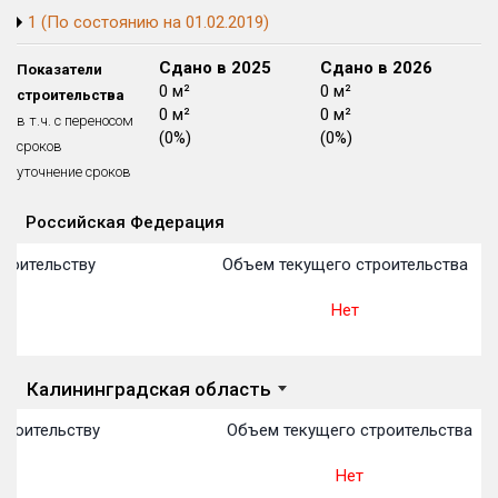
1 (По состоянию на 01.02.2019)
Блокированных домов
175 из 175
Квартир, апартаментов,
Сдано в 2024
Сдано в 2025
Сдано в 2026
Показатели
блоков в БД
56 039 из 56 039
0 м²
0 м²
0 м²
строительства
0 м²
0 м²
0 м²
в т.ч. с переносом
(0%)
(0%)
(0%)
сроков
уточнение сроков
Российская Федерация
Объекты
Объекты
Объекты
Объекты
Объекты
Объекты
Объекты
Объекты
Объекты
Объекты
Объекты
План 
План 
План 
План 
План 
План 
План 
План 
План 
План 
План 
роительству
Объем текущего строительства
Нет
Калининградская область
троительству
Объем текущего строительства
Нет