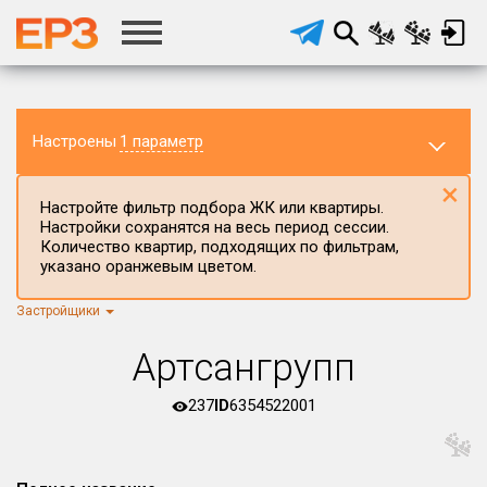
Настроены
1 параметр
×
Настройте фильтр подбора ЖК или квартиры.
Настройки сохранятся на весь период сессии.
Количество квартир, подходящих по фильтрам,
указано оранжевым цветом.
Застройщики
Регион ЖК
г.Москва
×
Артсангрупп
Район в регионе
Все
237
ID
6354522001
Населённый пункт