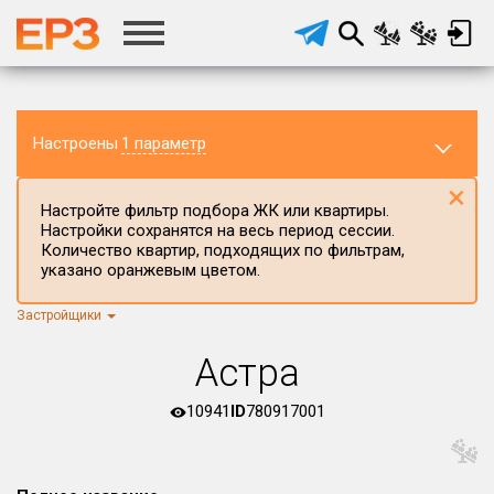
Настроены
1 параметр
×
Настройте фильтр подбора ЖК или квартиры.
Настройки сохранятся на весь период сессии.
Количество квартир, подходящих по фильтрам,
указано оранжевым цветом.
Застройщики
Регион ЖК
Свердловская область
×
Астра
Район в регионе
Все
10941
ID
780917001
Населённый пункт