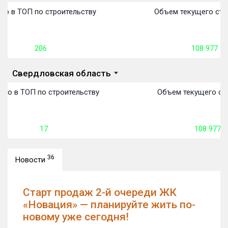
передачи:
пере
пере
пере
пере
пере
пере
пере
пере
пере
пере
пере
о в ТОП по строительству
Объем текущего стро
206
108 977
м²
Свердловская область
то в ТОП по строительству
Объем текущего стр
17
108 977
м
36
Новости
Старт продаж 2-й очереди ЖК
«Новация» — планируйте жить по-
новому уже сегодня!