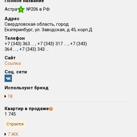
Полное название
Округ
Астра
№206 в РФ
5
Все
Адрес
Свердловская область, город
Район в городе
Екатеринбург, ул. Заводская, д.45, корп.Д
Все
Телефон
+7 (343) 363 ... , +7 (343) 317 ... , +7 (343)
364 ... , +7 (343) 343 ...
Цена
₽/м²
млн ₽
от
до
Сайт
Ссылка
Общая площадь, м²
Соц. сети
от
до
Срок сдачи
Используют бренд
от
до
18
Вид объекта
Квартир в продаже
1 745
Кол-во комнат
Строится
7 ЖК