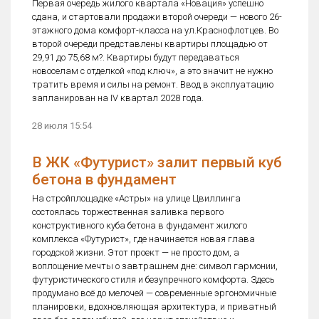
Первая очередь жилого квартала «Новация» успешно
сдана, и стартовали продажи второй очереди — нового 26-
этажного дома комфорт-класса на ул.Краснофлотцев. Во
второй очереди представлены квартиры площадью от
29,91 до 75,68 м?. Квартиры будут передаваться
новоселам с отделкой «под ключ», а это значит не нужно
тратить время и силы на ремонт. Ввод в эксплуатацию
запланирован на IV квартал 2028 года.
28 июля 15:54
В ЖК «Футурист» залит первый куб
бетона в фундамент
На стройплощадке «Астры» на улице Цвиллинга
состоялась торжественная заливка первого
конструктивного куба бетона в фундамент жилого
комплекса «Футурист», где начинается новая глава
городской жизни. Этот проект — не просто дом, а
воплощение мечты о завтрашнем дне: символ гармонии,
футуристического стиля и безупречного комфорта. Здесь
продумано всё до мелочей — современные эргономичные
планировки, вдохновляющая архитектура, и приватный