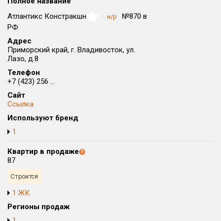
Полное название
Округ
Атлантикс Констракшн
№870 в
н/р
NaN
Все
РФ
Адрес
Район в городе
Приморский край, г. Владивосток, ул.
Все
Лазо, д.8
Телефон
Цена
+7 (423) 256 ...
₽/м²
млн ₽
от
до
Сайт
Ссылка
Общая площадь, м²
Используют бренд
от
до
1
Срок сдачи
от
до
Квартир в продаже
87
Вид объекта
Строится
1 ЖК
Кол-во комнат
Регионы продаж
1