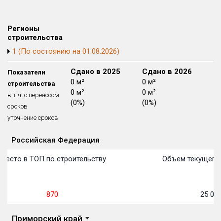
Квартир, апартаментов,
блоков в БД
87 из 21 876
Регионы
строительства
1 (По состоянию на 01.08.2026)
Сдано в 2024
Сдано в 2025
Сдано в 2026
Показатели
0 м²
0 м²
0 м²
строительства
0 м²
0 м²
0 м²
в т.ч. с переносом
(0%)
(0%)
(0%)
сроков
уточнение сроков
Российская Федерация
Объекты
Объекты
Объекты
Объекты
Объекты
Объекты
Объекты
Объекты
Объекты
Объекты
Объекты
Объекты
План сдачи:
первон
План 
План 
План 
План 
План 
План 
План 
План 
План 
План 
План 
Место в ТОП по строительству
Объем текущего 
870
25 078
Приморский край