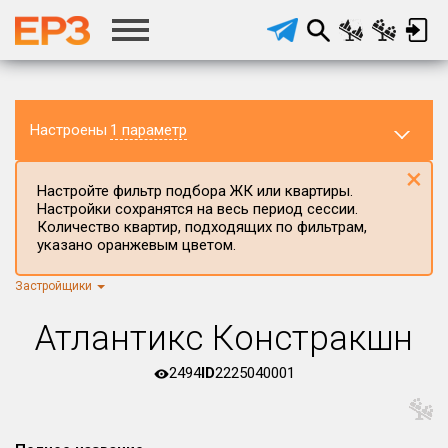
Настроены
1 параметр
×
Настройте фильтр подбора ЖК или квартиры.
Настройки сохранятся на весь период сессии.
Количество квартир, подходящих по фильтрам,
указано оранжевым цветом.
Застройщики
Регион ЖК
Приморский край
×
Атлантикс Констракшн
Район в регионе
Все
2494
ID
2225040001
Населённый пункт