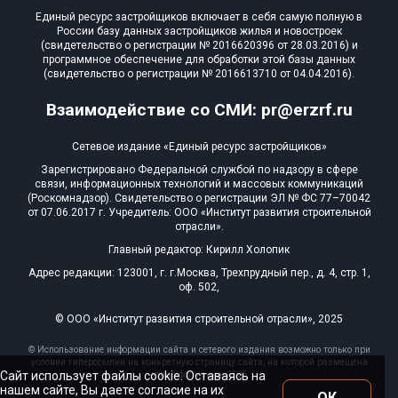
Единый ресурс застройщиков включает в себя самую полную в
России базу данных застройщиков жилья и новостроек
(свидетельство о регистрации № 2016620396 от 28.03.2016) и
программное обеспечение для обработки этой базы данных
(свидетельство о регистрации № 2016613710 от 04.04.2016).
Взаимодействие со СМИ: pr@erzrf.ru
Сетевое издание «Единый ресурс застройщиков»
Зарегистрировано Федеральной службой по надзору в сфере
связи, информационных технологий и массовых коммуникаций
(Роскомнадзор). Свидетельство о регистрации ЭЛ № ФС 77–70042
от 07.06.2017 г. Учредитель: ООО «Институт развития строительной
отрасли».
Главный редактор: Кирилл Холопик
Адрес редакции: 123001, г. г.Москва, Трехпрудный пер., д. 4, стр. 1,
оф. 502,
© ООО «Институт развития строительной отрасли», 2025
© Использование информации сайта и сетевого издания возможно только при
условии гиперссылки на конкретную страницу сайта, на которой размещена
Сайт использует файлы cookie. Оставаясь на
эта информация, 2025
нашем сайте, Вы даете согласие на их
ОК