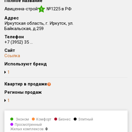
Полное название
Округ
Авиценна-строй
№1225 в РФ
5
Все
Адрес
Иркутская область, г. Иркутск, ул.
Район в городе
Байкальская, д.259
Все
Телефон
+7 (3952) 35 ...
Цена
₽/м²
млн ₽
Сайт
от
до
Ссылка
Используют бренд
Общая площадь, м²
от
до
1
Срок сдачи
Квартир в продаже
от
до
Регионы продаж
Вид объекта
1
Кол-во комнат
Эконом
Комфорт
Бизнес
Элитный
Просмотренный
Жилых комплексов:
0