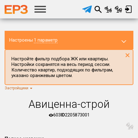
Настроены
1 параметр
×
Настройте фильтр подбора ЖК или квартиры.
Настройки сохранятся на весь период сессии.
Количество квартир, подходящих по фильтрам,
указано оранжевым цветом.
Застройщики
Регион ЖК
г.Москва
×
Авиценна-строй
Район в регионе
Все
603
ID
2205873001
Населённый пункт