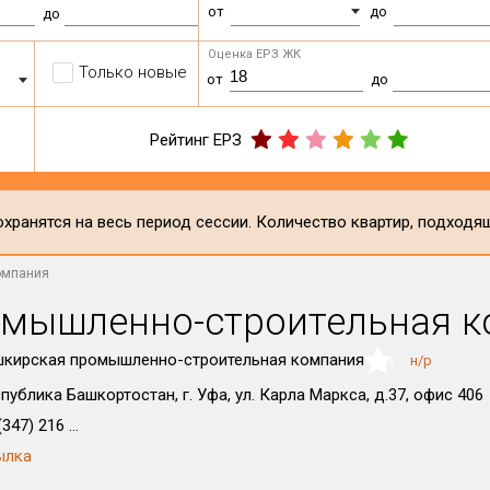
от
до
до
Оценка ЕРЗ ЖК
Только новые
от
до
Рейтинг ЕРЗ
хранятся на весь период сессии. Количество квартир, подходя
омпания
омышленно-строительная 
кирская промышленно-строительная компания
н/р
NaN
публика Башкортостан, г. Уфа, ул. Карла Маркса, д.37, офис 406
347) 216 ...
ылка