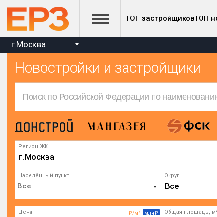
ТОП застройщиков
ТОП н
г.Москва
Новостройки и застройщики
Регион ЖК
г.Москва
Населённый пункт
Округ
Все
Цена
Общая площадь, м
₽/м²
млн ₽