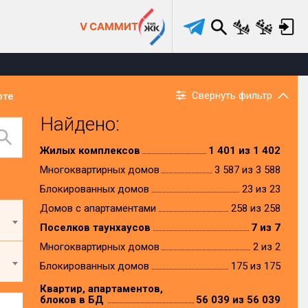
V САММИТ
Свернуть фильтр
рте
Найдено:
Жилых комплексов
1 401 из 1 402
Многоквартирных домов
3 587 из 3 588
Блокированных домов
23 из 23
Домов с апартаментами
258 из 258
Поселков таунхаусов
7 из 7
Многоквартирных домов
2 из 2
Блокированных домов
175 из 175
Квартир, апартаментов,
блоков в БД
56 039 из 56 039