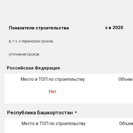
Сдано в 2018
Сдано в 2019
Сдано в 2020
Показатели строительства
0 м²
0 м²
0 м²
0 м²
0 м²
0 м²
в т.ч. с переносом сроков
(0%)
(0%)
(0%)
уточнение сроков
Российская Федерация
Объекты
Объекты
Объекты
Объекты
Объекты
Объекты
Объекты
Объекты
Объекты
Объекты
Объекты
Место в ТОП по строительству
Объем 
Нет
Республика Башкортостан
Место в ТОП по строительству
Объем