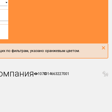
×
щих по фильтрам, указано оранжевым цветом.
компания
107
ID
14663227001