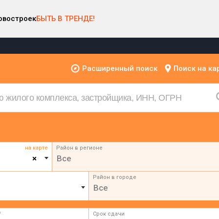
овостроек
БЫТЬ В ТРЕНДЕ!
Расширенный поиск
Поиск на ка
на карте
Район в регионе
×
Все
Район в городе
Все
²
Срок сдачи