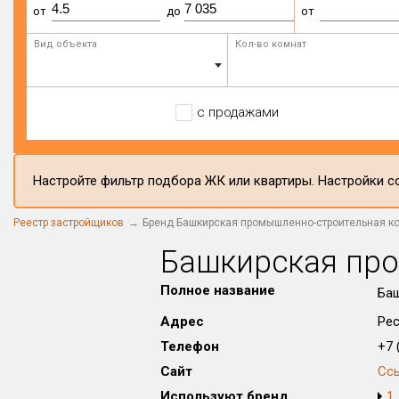
от
до
от
Вид объекта
Кол-во комнат
с продажами
Настройте фильтр подбора ЖК или квартиры. Настройки со
Реестр застройщиков
Бренд Башкирская промышленно-строительная к
Башкирская пр
Полное название
Баш
Адрес
Рес
Телефон
+7 (
Сайт
Сс
Используют бренд
1