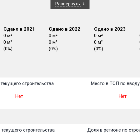
Развернуть
Сдано в 2021
Сдано в 2022
Сдано в 2023
0 м²
0 м²
0 м²
0 м²
0 м²
0 м²
(0%)
(0%)
(0%)
План
План
План
План
План
План
План
План
План
План
План
текущего строительства
Место в ТОП по вводу
Нет
Нет
 текущего строительства
Доля в регионе по стро