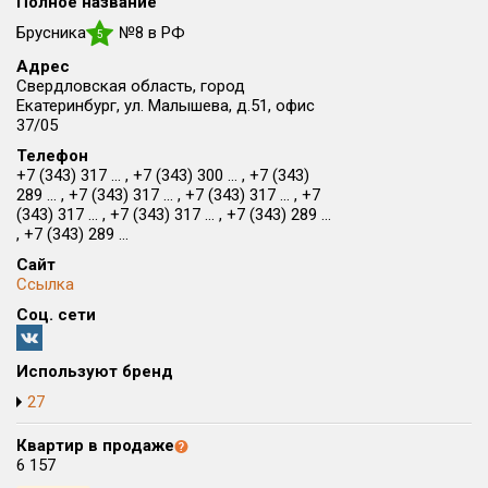
Полное название
Округ
Брусника
№8 в РФ
5
Все
Адрес
Свердловская область, город
Район в городе
Екатеринбург, ул. Малышева, д.51, офис
Все
37/05
Телефон
Цена
+7 (343) 317 ... , +7 (343) 300 ... , +7 (343)
₽/м²
млн ₽
289 ... , +7 (343) 317 ... , +7 (343) 317 ... , +7
от
до
(343) 317 ... , +7 (343) 317 ... , +7 (343) 289 ...
, +7 (343) 289 ...
Общая площадь, м²
от
до
Сайт
Ссылка
Срок сдачи
Соц. сети
от
до
Вид объекта
Используют бренд
27
Кол-во комнат
Квартир в продаже
6 157