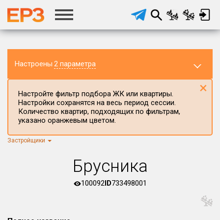
Настроены
2 параметра
×
Настройте фильтр подбора ЖК или квартиры.
Настройки сохранятся на весь период сессии.
Количество квартир, подходящих по фильтрам,
указано оранжевым цветом.
Застройщики
Регион ЖК
г.Москва
×
Брусника
Район в регионе
Все
100092
ID
733498001
Населённый пункт