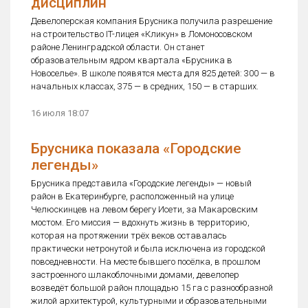
дисциплин
Девелоперская компания Брусника получила разрешение
на строительство IT-лицея «Кликун» в Ломоносовском
районе Ленинградской области. Он станет
образовательным ядром квартала «Брусника в
Новоселье». В школе появятся места для 825 детей: 300 — в
начальных классах, 375 — в средних, 150 — в старших.
16 июля 18:07
Брусника показала «Городские
легенды»
Брусника представила «Городские легенды» — новый
район в Екатеринбурге, расположенный на улице
Челюскинцев на левом берегу Исети, за Макаровским
мостом. Его миссия — вдохнуть жизнь в территорию,
которая на протяжении трёх веков оставалась
практически нетронутой и была исключена из городской
повседневности. На месте бывшего посёлка, в прошлом
застроенного шлакоблочными домами, девелопер
возведёт большой район площадью 15 га с разнообразной
жилой архитектурой, культурными и образовательными