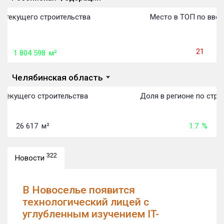
План
П
П
П
П
П
П
П
П
П
П
П
Объекты
Объекты
Объекты
Объекты
Объекты
Объекты
Объекты
Объекты
Объекты
Объекты
Объекты
Объекты
первон
передачи:
пере
пере
пере
пере
пере
пере
пере
пере
пере
пере
пере
 текущего строительства
Место в ТОП по ввод
21
1 804 598
м²
Челябинская область
текущего строительства
Доля в регионе по строи
26 617
м²
1.7
%
322
Новости
В Новоселье появится
технологический лицей c
углубленным изучением IT-