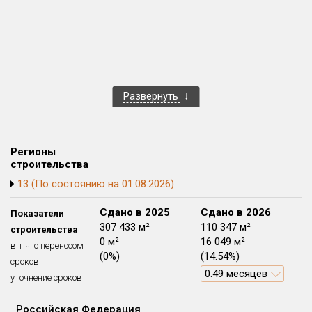
Блокированных домов
0 из 175
Квартир, апартаментов,
блоков в БД
378 из 56 039
Развернуть
Регионы
строительства
13 (По состоянию на 01.08.2026)
Сдано в 2024
Сдано в 2025
Сдано в 2026
Показатели
381 849 м²
307 433 м²
110 347 м²
строительства
0 м²
0 м²
16 049 м²
в т.ч. с переносом
(0%)
(0%)
(14.54%)
сроков
0.49 месяцев
уточнение сроков
Российская Федерация