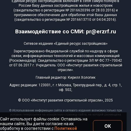
Единый ресурс застройщиков включает в себя самую полную в
России базу данных застройщиков жилья и новостроек
(свидетельство о регистрации № 2016620396 от 28.03.2016) и
программное обеспечение для обработки этой базы данных
(свидетельство о регистрации № 2016613710 от 04.04.2016).
Взаимодействие со СМИ: pr@erzrf.ru
Сетевое издание «Единый ресурс застройщиков»
Зарегистрировано Федеральной службой по надзору в сфере
связи, информационных технологий и массовых коммуникаций
(Роскомнадзор). Свидетельство о регистрации ЭЛ № ФС 77–70042
от 07.06.2017 г. Учредитель: ООО «Институт развития строительной
отрасли».
Главный редактор: Кирилл Холопик
Адрес редакции: 123001, г. г.Москва, Трехпрудный пер., д. 4, стр. 1,
оф. 502,
© ООО «Институт развития строительной отрасли», 2025
© Использование информации сайта и сетевого издания возможно только при
условии гиперссылки на конкретную страницу сайта, на которой размещена
Сайт использует файлы cookie. Оставаясь на
эта информация, 2025
нашем сайте, Вы даете согласие на их
ОК
обработку в соответствии с
Политикой