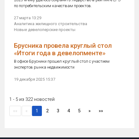
по потребительским качествам проектов.
27 марта 13:29
Аналитика жилищного строительства
Новые девелоперские проекты
Брусника провела круглый стол
«Итоги года в девелопменте»
В офисе Брусники прошел круглый стол с участием
экспертов рынка недвижимости
19 декабря 2025 15:37
1 - 5 из 322 новостей
(current)
««
«
1
2
3
4
5
»
»»