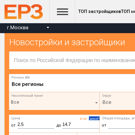
ТОП застройщиков
ТОП н
г.Москва
Новостройки и застройщики
Регион ЖК
Все регионы
Населённый пункт
Округ
Все
Цена
Общая площадь, м
₽/м²
млн ₽
от
до
от