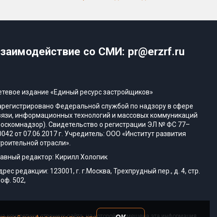
заимодействие со СМИ: pr@erzrf.ru
етевое издание «Единый ресурс застройщиков»
арегистрировано Федеральной службой по надзору в сфере
вязи, информационных технологий и массовых коммуникаций
Роскомнадзор). Свидетельство о регистрации ЭЛ № ФС 77–
0042 от 07.06.2017 г. Учредитель: ООО «Институт развития
троительной отрасли».
лавный редактор: Кирилл Холопик
дрес редакции: 123001, г. г.Москва, Трехпрудный пер., д. 4, стр.
 оф. 502,
а конкретную страницу сайта, на которой размещена эта информация,