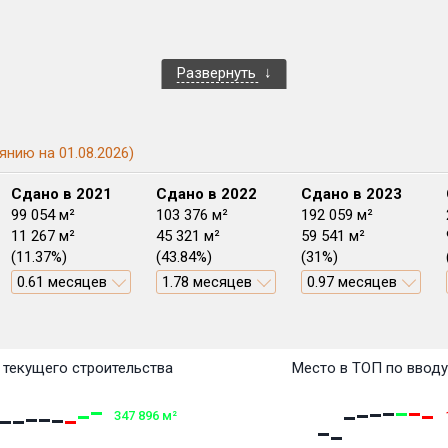
Развернуть
янию на 01.08.2026)
Сдано в 2021
Сдано в 2022
Сдано в 2023
99 054 м²
103 376 м²
192 059 м²
11 267 м²
45 321 м²
59 541 м²
(11.37%)
(43.84%)
(31%)
0.61 месяцев
1.78 месяцев
0.97 месяцев
План передачи:
План 
План 
План 
План 
План 
План 
План 
План 
План 
План 
План 
перв
текущего строительства
Место в ТОП по ввод
347 896
м²