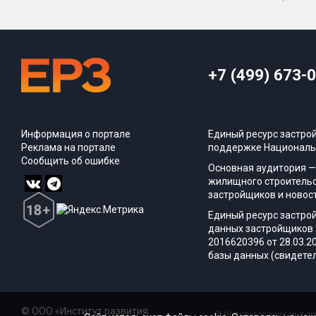
+7 (499) 673-
Информация о портале
Единый ресурс застро
Реклама на портале
поддержке Националь
Сообщить об ошибке
Основная аудитория —
жилищного строительс
застройщиков и новос
Единый ресурс застро
данных застройщиков 
2016620396 от 28.03.2
базы данных (свидетел
© ООО «Институт развития
© Использование информ