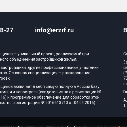
08-27
info@erzrf.ru
В
йщиков — уникальный проект, реализуемый при
С
ного объединения застройщиков жилья.
З
 застройщики, другие профессиональные участники
с
тва. Основная специализация — ранжирование
(
троек
7
с
йщиков включает в себя самую полную в России базу
жилья и новостроек (свидетельство о регистрации №
Г
016) и программное обеспечение для обработки этой
А
ьство о регистрации № 2016613710 от 04.04.2016).
1,
ации сайта и сетевого издания возможно только при условии гиперссылки н