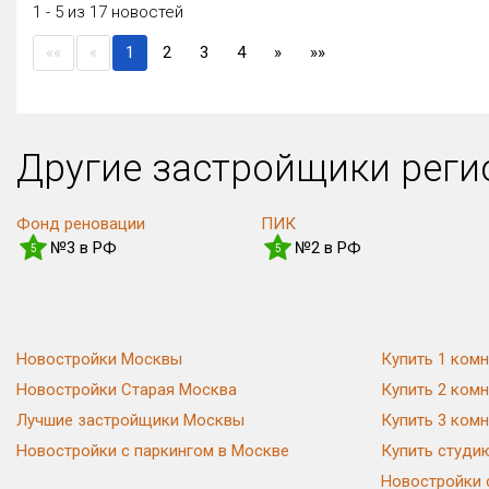
1 - 5 из 17 новостей
(current)
««
«
1
2
3
4
»
»»
Другие застройщики рег
Фонд реновации
ПИК
№3 в РФ
№2 в РФ
5
5
Новостройки Москвы
Купить 1 комн
Новостройки Старая Москва
Купить 2 комн
Лучшие застройщики Москвы
Купить 3 комн
Новостройки с паркингом в Москве
Купить студи
Новостройки 