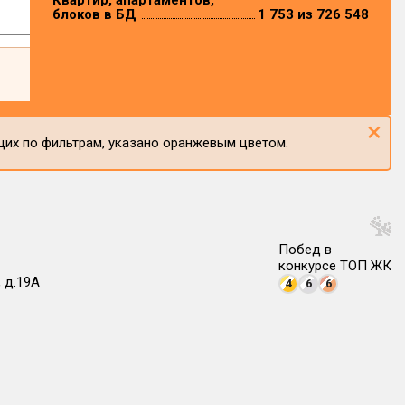
Квартир, апартаментов,
блоков в БД
1 753 из 726 548
×
щих по фильтрам, указано оранжевым цветом.
Побед в
конкурсе ТОП ЖК
 д.19А
4
6
6