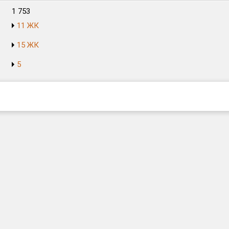
1 753
11 ЖК
15 ЖК
5