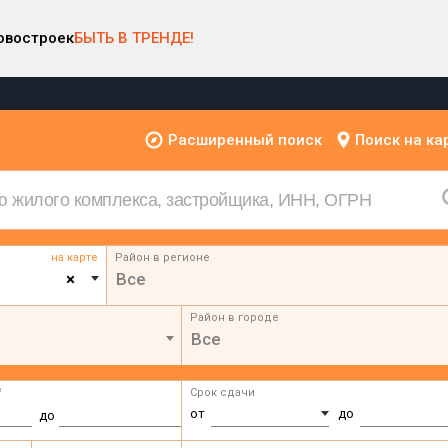
овостроек
БЫТЬ В ТРЕНДЕ!
Расширенный поиск
Поиск на ка
на карте
Район в регионе
×
Все
Район в городе
Все
²
Срок сдачи
от
до
до