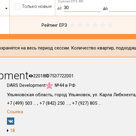
Оценка ЕРЗ ЖК
Только новые
от
до
Рейтинг ЕРЗ
хранятся на весь период сессии. Количество квартир, подходя
pment
22018
ID
7537722001
DARS Development
№44 в РФ
2.5
Ульяновская область, город Ульяновск, ул. Карла Либкнехта,
+7 (499) 503 ... , +7 (842) 250 ... , +7 (927) 805 ...
Ссылка
18