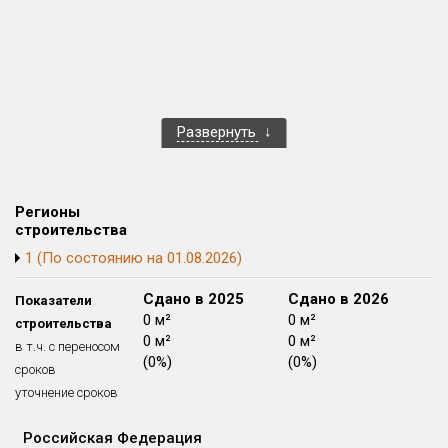
Блокированных домов
0 из 55
Квартир, апартаментов,
блоков в БД
179 из 9 622
Развернуть
Регионы
строительства
1 (По состоянию на 01.08.2026)
Сдано в 2024
Сдано в 2025
Сдано в 2026
Показатели
0 м²
0 м²
0 м²
строительства
0 м²
0 м²
0 м²
в т.ч. с переносом
(0%)
(0%)
(0%)
сроков
уточнение сроков
Российская Федерация