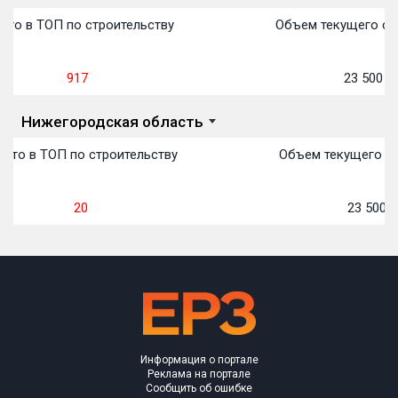
Объекты
Объекты
Объекты
Объекты
Объекты
Объекты
Объекты
Объекты
Объекты
Объекты
Объекты
Объекты
План сдачи:
первон
План 
План 
План 
План 
План 
План 
План 
План 
План 
План 
План 
сто в ТОП по строительству
Объем текущего ст
917
23 500
м
Нижегородская область
сто в ТОП по строительству
Объем текущего ст
20
23 500
м
Информация о портале
Реклама на портале
Сообщить об ошибке