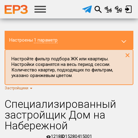
Настроены
1 параметр
×
Настройте фильтр подбора ЖК или квартиры.
Настройки сохранятся на весь период сессии.
Количество квартир, подходящих по фильтрам,
указано оранжевым цветом.
Застройщики
Регион ЖК
Нижегородская область
×
Специализированный
Район в регионе
застройщик Дом на
Все
Набережной
Населённый пункт
1218
ID
15280415001